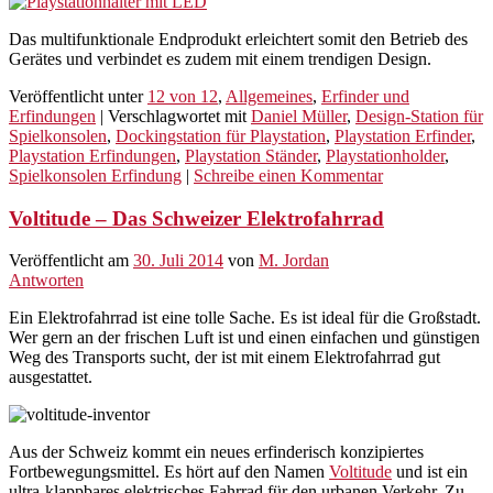
Das multifunktionale Endprodukt erleichtert somit den Betrieb des
Gerätes und verbindet es zudem mit einem trendigen Design.
Veröffentlicht unter
12 von 12
,
Allgemeines
,
Erfinder und
Erfindungen
|
Verschlagwortet mit
Daniel Müller
,
Design-Station für
Spielkonsolen
,
Dockingstation für Playstation
,
Playstation Erfinder
,
Playstation Erfindungen
,
Playstation Ständer
,
Playstationholder
,
Spielkonsolen Erfindung
|
Schreibe einen Kommentar
Voltitude – Das Schweizer Elektrofahrrad
Veröffentlicht am
30. Juli 2014
von
M. Jordan
Antworten
Ein Elektrofahrrad ist eine tolle Sache. Es ist ideal für die Großstadt.
Wer gern an der frischen Luft ist und einen einfachen und günstigen
Weg des Transports sucht, der ist mit einem Elektrofahrrad gut
ausgestattet.
Aus der Schweiz kommt ein neues erfinderisch konzipiertes
Fortbewegungsmittel. Es hört auf den Namen
Voltitude
und ist ein
ultra-klappbares elektrisches Fahrrad für den urbanen Verkehr. Zu