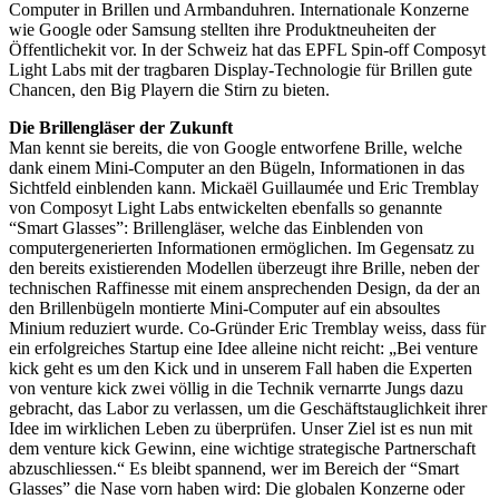
Computer in Brillen und Armbanduhren. Internationale Konzerne
wie Google oder Samsung stellten ihre Produktneuheiten der
Öffentlichekit vor. In der Schweiz hat das EPFL Spin-off Composyt
Light Labs mit der tragbaren Display-Technologie für Brillen gute
Chancen, den Big Playern die Stirn zu bieten.
Die Brillengläser der Zukunft
Man kennt sie bereits, die von Google entworfene Brille, welche
dank einem Mini-Computer an den Bügeln, Informationen in das
Sichtfeld einblenden kann. Mickaël Guillaumée und Eric Tremblay
von Composyt Light Labs entwickelten ebenfalls so genannte
“Smart Glasses”: Brillengläser, welche das Einblenden von
computergenerierten Informationen ermöglichen. Im Gegensatz zu
den bereits existierenden Modellen überzeugt ihre Brille, neben der
technischen Raffinesse mit einem ansprechenden Design, da der an
den Brillenbügeln montierte Mini-Computer auf ein absoultes
Minium reduziert wurde. Co-Gründer Eric Tremblay weiss, dass für
ein erfolgreiches Startup eine Idee alleine nicht reicht: „Bei venture
kick geht es um den Kick und in unserem Fall haben die Experten
von venture kick zwei völlig in die Technik vernarrte Jungs dazu
gebracht, das Labor zu verlassen, um die Geschäftstauglichkeit ihrer
Idee im wirklichen Leben zu überprüfen. Unser Ziel ist es nun mit
dem venture kick Gewinn, eine wichtige strategische Partnerschaft
abzuschliessen.“ Es bleibt spannend, wer im Bereich der “Smart
Glasses” die Nase vorn haben wird: Die globalen Konzerne oder