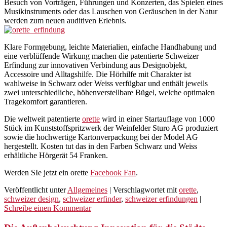
Besuch von Vorträgen, Führungen und Konzerten, das Spielen eines
Musikinstruments oder das Lauschen von Geräuschen in der Natur
werden zum neuen auditiven Erlebnis.
Klare Formgebung, leichte Materialien, einfache Handhabung und
eine verblüffende Wirkung machen die patentierte Schweizer
Erfindung zur innovativen Verbindung aus Designobjekt,
Accessoire und Alltagshilfe. Die Hörhilfe mit Charakter ist
wahlweise in Schwarz oder Weiss verfügbar und enthält jeweils
zwei unterschiedliche, höhenverstellbare Bügel, welche optimalen
Tragekomfort garantieren.
Die weltweit patentierte
orette
wird in einer Startauflage von 1000
Stück im Kunststoffspritzwerk der Weinfelder Sturo AG produziert
sowie die hochwertige Kartonverpackung bei der Model AG
hergestellt. Kosten tut das in den Farben Schwarz und Weiss
erhältliche Hörgerät 54 Franken.
Werden SIe jetzt ein orette
Facebook Fan
.
Veröffentlicht unter
Allgemeines
|
Verschlagwortet mit
orette
,
schweizer design
,
schweizer erfinder
,
schweizer erfindungen
|
Schreibe einen Kommentar