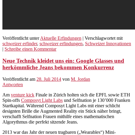
Veröffentlicht unter
Aktuelle Erfindungen
|
Verschlagwortet mit
schweizer erfinder
,
schweizer erfindungen
,
Schweizer Innovationen
|
Schreibe einen Kommentar
Neue Technik kleidet uns ein: Google Glasses und
herkömmliche Jeans bekommen Konkurrenz
Veröffentlicht am
28. Juli 2014
von
M. Jordan
Antworten
Am
venture kick
Finale in Zürich holten sich die EPFL sowie ETH
Spin-offs
Composyt Light Labs
und Selfnation je 130’000 Franken
Startkapital. Während Composyt Light Labs mit einer schlicht
designten Brille die Augmented Reality ein Stück näher bringt,
verschafft Selfnation Frauen mithilfe eines mathematischen
Algorythmus die perfekt sitzende Jeans.
2013 war das Jahr der neuen tragbaren („Wearables“) Mini-