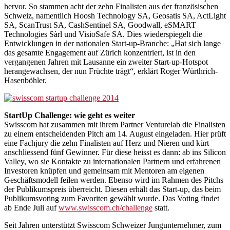
hervor. So stammen acht der zehn Finalisten aus der französischen
Schweiz, namentlich Hoosh Technology SA, Geosatis SA, ActLight
SA, ScanTrust SA, CashSentinel SA, Goodwall, eSMART
Technologies Sàrl und VisioSafe SA. Dies wiederspiegelt die
Entwicklungen in der nationalen Start-up-Branche: „Hat sich lange
das gesamte Engagement auf Zürich konzentriert, ist in den
vergangenen Jahren mit Lausanne ein zweiter Start-up-Hotspot
herangewachsen, der nun Früchte trägt“, erklärt Roger Würthrich-
Hasenböhler.
StartUp Challenge: wie geht es weiter
Swisscom hat zusammen mit ihrem Partner Venturelab die Finalisten
zu einem entscheidenden Pitch am 14. August eingeladen. Hier prüft
eine Fachjury die zehn Finalisten auf Herz und Nieren und kürt
anschliessend fünf Gewinner. Für diese heisst es dann: ab ins Silicon
Valley, wo sie Kontakte zu internationalen Partnern und erfahrenen
Investoren knüpfen und gemeinsam mit Mentoren am eigenen
Geschäftsmodell feilen werden. Ebenso wird im Rahmen des Pitchs
der Publikumspreis überreicht. Diesen erhält das Start-up, das beim
Publikumsvoting zum Favoriten gewählt wurde. Das Voting findet
ab Ende Juli auf
www.swisscom.ch/challenge
statt.
Seit Jahren unterstützt Swisscom Schweizer Jungunternehmer, zum