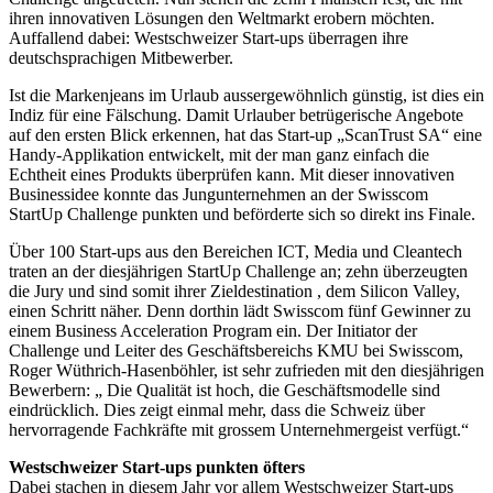
ihren innovativen Lösungen den Weltmarkt erobern möchten.
Auffallend dabei: Westschweizer Start-ups überragen ihre
deutschsprachigen Mitbewerber.
Ist die Markenjeans im Urlaub aussergewöhnlich günstig, ist dies ein
Indiz für eine Fälschung. Damit Urlauber betrügerische Angebote
auf den ersten Blick erkennen, hat das Start-up „ScanTrust SA“ eine
Handy-Applikation entwickelt, mit der man ganz einfach die
Echtheit eines Produkts überprüfen kann. Mit dieser innovativen
Businessidee konnte das Jungunternehmen an der Swisscom
StartUp Challenge punkten und beförderte sich so direkt ins Finale.
Über 100 Start-ups aus den Bereichen ICT, Media und Cleantech
traten an der diesjährigen StartUp Challenge an; zehn überzeugten
die Jury und sind somit ihrer Zieldestination , dem Silicon Valley,
einen Schritt näher. Denn dorthin lädt Swisscom fünf Gewinner zu
einem Business Acceleration Program ein. Der Initiator der
Challenge und Leiter des Geschäftsbereichs KMU bei Swisscom,
Roger Wüthrich-Hasenböhler, ist sehr zufrieden mit den diesjährigen
Bewerbern: „ Die Qualität ist hoch, die Geschäftsmodelle sind
eindrücklich. Dies zeigt einmal mehr, dass die Schweiz über
hervorragende Fachkräfte mit grossem Unternehmergeist verfügt.“
Westschweizer Start-ups punkten öfters
Dabei stachen in diesem Jahr vor allem Westschweizer Start-ups