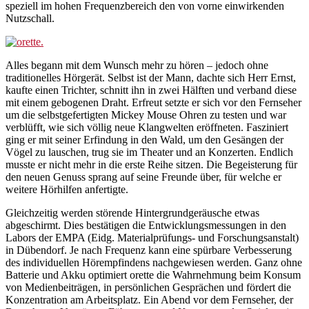
speziell im hohen Frequenzbereich den von vorne einwirkenden
Nutzschall.
Alles begann mit dem Wunsch mehr zu hören – jedoch ohne
traditionelles Hörgerät. Selbst ist der Mann, dachte sich Herr Ernst,
kaufte einen Trichter, schnitt ihn in zwei Hälften und verband diese
mit einem gebogenen Draht. Erfreut setzte er sich vor den Fernseher
um die selbstgefertigten Mickey Mouse Ohren zu testen und war
verblüfft, wie sich völlig neue Klangwelten eröffneten. Fasziniert
ging er mit seiner Erfindung in den Wald, um den Gesängen der
Vögel zu lauschen, trug sie im Theater und an Konzerten. Endlich
musste er nicht mehr in die erste Reihe sitzen. Die Begeisterung für
den neuen Genuss sprang auf seine Freunde über, für welche er
weitere Hörhilfen anfertigte.
Gleichzeitig werden störende Hintergrundgeräusche etwas
abgeschirmt. Dies bestätigen die Entwicklungsmessungen in den
Labors der EMPA (Eidg. Materialprüfungs- und Forschungsanstalt)
in Dübendorf. Je nach Frequenz kann eine spürbare Verbesserung
des individuellen Hörempfindens nachgewiesen werden. Ganz ohne
Batterie und Akku optimiert orette die Wahrnehmung beim Konsum
von Medienbeiträgen, in persönlichen Gesprächen und fördert die
Konzentration am Arbeitsplatz. Ein Abend vor dem Fernseher, der