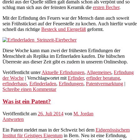
direkt aus der Quelle stillen galt damals schon als verpönt und so
schlug man sich aus der feinsten Keramik die
ersten Becher
.
Mit der Erfindung des Feuers war der Mensch dann auch soweit
sein Frühstücksei auf der Feuerstelle zu kochen. Auch hierfür wurde
schnell das richtige
Besteck und Eiergefäß
geformt.
Diese Woche kann man zwei der frühesten Erfindungen der
Menschheit als Replika im Erfinerladen kaufen. Die hübschen
Überreste aus dieser Zeit gibt es zudem in unserem Onlineshop.
Veröffentlicht unter
Aktuelle Erfindungen
,
Allgemeines
,
Erfindung
der Woche
|
Verschlagwortet mit
Erfinder
,
erfinder beratung
,
erfinderhaus
,
Erfinderladen
,
Erfindungen
,
Patentvermarktung
|
Schreibe einen Kommentar
Was ist ein Patent?
Veröffentlicht am
26. Juli 2014
von
M. Jordan
Antworten
Ein Patent meldet man in der Schweiz bei dem
Eidgenössischem
Institut für Geistiges Eigentum
in Bern. Neu ist eine Erfindung,