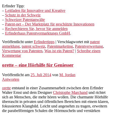
Erfinder Tipp:
–
Leitfaden für Innovative und Kreative
–
Schutz in der Schweiz
–
Schweizer Patentanwälte
–
Patent-net – Der Marktplatz für geschützte Innovationen
–
Recherchieren Sie, bevor Sie anmelden
–
Erfinderhaus Patentvermarktungs GmbH
.
Veröffentlicht unter
Erfindertipps
|
Verschlagwortet mit
patent
anmeldung
,
patent schweiz
,
Patentmarketing
,
Patentverwertung
,
Verwertung von Patenten
,
Was ist ein Patent?
|
Schreibe einen
Kommentar
orette – eine Hörhilfe für Geniesser
Veröffentlicht am
25. Juli 2014
von
M. Jordan
Antworten
orette
entstand in einer Zusammenarbeit zwischen dem Erfinder
Walter Ernst und dem Designer
Christophe Marchand
und richtet
sich an Menschen, die mehr hören wollen. Die charmante Hörhilfe
überrascht in privaten und öffentlichen Bereichen mit einem klaren,
fokussierten Klangbild. Leicht und angenehm zu tragen, erweitern
die parabelförmigen Schalen die Hörmuscheln und verstärken