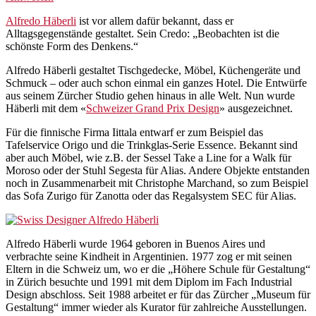
Alfredo Häberli
ist vor allem dafür bekannt, dass er
Alltagsgegenstände gestaltet. Sein Credo: „Beobachten ist die
schönste Form des Denkens.“
Alfredo Häberli gestaltet Tischgedecke, Möbel, Küchengeräte und
Schmuck – oder auch schon einmal ein ganzes Hotel. Die Entwürfe
aus seinem Zürcher Studio gehen hinaus in alle Welt. Nun wurde
Häberli mit dem «
Schweizer Grand Prix Design
» ausgezeichnet.
Für die finnische Firma Iittala entwarf er zum Beispiel das
Tafelservice Origo und die Trinkglas-Serie Essence. Bekannt sind
aber auch Möbel, wie z.B. der Sessel Take a Line for a Walk für
Moroso oder der Stuhl Segesta für Alias. Andere Objekte entstanden
noch in Zusammenarbeit mit Christophe Marchand, so zum Beispiel
das Sofa Zurigo für Zanotta oder das Regalsystem SEC für Alias.
Alfredo Häberli wurde 1964 geboren in Buenos Aires und
verbrachte seine Kindheit in Argentinien. 1977 zog er mit seinen
Eltern in die Schweiz um, wo er die „Höhere Schule für Gestaltung“
in Zürich besuchte und 1991 mit dem Diplom im Fach Industrial
Design abschloss. Seit 1988 arbeitet er für das Zürcher „Museum für
Gestaltung“ immer wieder als Kurator für zahlreiche Ausstellungen.