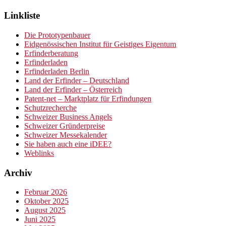
Linkliste
Die Prototypenbauer
Eidgenössischen Institut für Geistiges Eigentum
Erfinderberatung
Erfinderladen
Erfinderladen Berlin
Land der Erfinder – Deutschland
Land der Erfinder – Österreich
Patent-net – Marktplatz für Erfindungen
Schutzrecherche
Schweizer Business Angels
Schweizer Gründerpreise
Schweizer Messekalender
Sie haben auch eine iDEE?
Weblinks
Archiv
Februar 2026
Oktober 2025
August 2025
Juni 2025