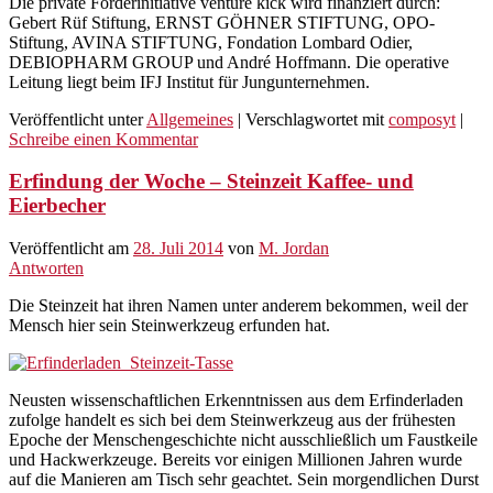
Die private Förderinitiative venture kick wird finanziert durch:
Gebert Rüf Stiftung, ERNST GÖHNER STIFTUNG, OPO-
Stiftung, AVINA STIFTUNG, Fondation Lombard Odier,
DEBIOPHARM GROUP und André Hoffmann. Die operative
Leitung liegt beim IFJ Institut für Jungunternehmen.
Veröffentlicht unter
Allgemeines
|
Verschlagwortet mit
composyt
|
Schreibe einen Kommentar
Erfindung der Woche – Steinzeit Kaffee- und
Eierbecher
Veröffentlicht am
28. Juli 2014
von
M. Jordan
Antworten
Die Steinzeit hat ihren Namen unter anderem bekommen, weil der
Mensch hier sein Steinwerkzeug erfunden hat.
Neusten wissenschaftlichen Erkenntnissen aus dem Erfinderladen
zufolge handelt es sich bei dem Steinwerkzeug aus der frühesten
Epoche der Menschengeschichte nicht ausschließlich um Faustkeile
und Hackwerkzeuge. Bereits vor einigen Millionen Jahren wurde
auf die Manieren am Tisch sehr geachtet. Sein morgendlichen Durst