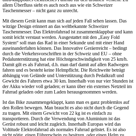
allem Überfluss sieht es auch noch aus wie ein Schweizer
Taschenmesser – nicht ganz zu unrecht.
Mit diesem Gerät kann man sich auf jeden Fall sehen lassen. Das
witzige Design erinnert an das weltbekannte Schweizer
Taschenmesser. Das Elektrofahrrad ist zusammenklappbar und kann
somit leicht verstaut werden. Ausgestattet mit den „Easy Fold
System“ soll man das Rad in einer Sekunde und mit einer Hand
auseinanderfalten können. Das Innovative Geräerreicht – bedingt
durch die Verkehrsvorschriften in der Schweiz und EU – ohne
Pedalunterstützung hat eine Höchstgeschwindigkeit von 25 km/h.
Damit gilt es als Fahrrad, d.h. man darf damit auf allen Radwegen
fahren und es besteht keine Helmpflicht. Die Reichweite beträgt
abhängig von Gelände und Unterstützung durch Pedalkraft und
Gewicht des Fahrers etwa 30 km. Innerhalb von nur vier Stunden ist
der Akku wieder voll geladen; er kann über ein externes Netzteil im
Fahrrad geladen oder zum Laden herausgenommen werden.
Ist das Bike zusammengeklappt, kann man es ganz problemlos auf
den Rollen bewegen. Man braucht es also nicht durch die Gegend
zu tragen. Mit einem Gewicht von 22 kg ist es einfach zu
transportieren. Durch die Verwendung von Aluminium ist das
Gerüst robust und leicht zugleich. Innerhalb Europas wird das
Voltitude Elektrofahrrad als normales Fahrrad gelistet. Es ist also
nicht nötig, einen Führerschein zu besitzen, oder einen Helm zu