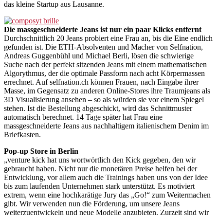
das kleine Startup aus Lausanne.
Die massgeschneiderte Jeans ist nur ein paar Klicks entfernt
Durchschnittlich 20 Jeans probiert eine Frau an, bis die Eine endlich
gefunden ist. Die ETH-Absolventen und Macher von Selfnation,
Andreas Guggenbühl und Michael Berli, lösen die schwierige
Suche nach der perfekt sitzenden Jeans mit einem mathematischen
Algorythmus, der die optimale Passform nach acht Körpermassen
errechnet. Auf selfnation.ch können Frauen, nach Eingabe ihrer
Masse, im Gegensatz zu anderen Online-Stores ihre Traumjeans als
3D Visualisierung ansehen – so als würden sie vor einem Spiegel
stehen. Ist die Bestellung abgeschickt, wird das Schnittmuster
automatisch berechnet. 14 Tage später hat Frau eine
massgeschneiderte Jeans aus nachhaltigem italienischem Denim im
Briefkasten.
Pop-up Store in Berlin
„venture kick hat uns wortwörtlich den Kick gegeben, den wir
gebraucht haben. Nicht nur die monetären Preise helfen bei der
Entwicklung, vor allem auch die Trainings haben uns von der Idee
bis zum laufenden Unternehmen stark unterstützt. Es motiviert
extrem, wenn eine hochkarätige Jury das „Go!“ zum Weitermachen
gibt. Wir verwenden nun die Förderung, um unsere Jeans
weiterzuentwickeln und neue Modelle anzubieten. Zurzeit sind wir