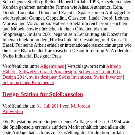
Sein eigenes Studio gründete Häberli im Jahr 1993, zu seinen ersten
Kunden gehörten namhafte Firmen wie Alias, Authentics, Edra,
Driade, Luceplan, Thonet und Zanotta. Später kamen Auftraggeber
wie Asplund, Camper, Cappellini, Classicon, Iittala, Joop!, Leitner,
Moroso und Volvo hinzu. Häberlis Spektrum reicht von Leuchten
und Möbeln sowie nützlichen kleinen Objekten bis zum
Shopdesign. Im Jahr 2001 begann sein Lehrauftrag als Dozent für
Innenarchitektur an der „Hochschule für Gestaltung und Kunst“ in
Basel. Für seine Arbeit erhielt er internationale Auszeichnungen wie
die Carte Blanche der französischen Designförderung VIA oder den
Swiss Industrial Designer Preis.
Veröffentlicht unter
Allgemeines
|
Verschlagwortet mit
Alfredo
Häberli
,
Schweizer Grand Prix Design
,
Schweizer Grand Prix
Design 2014
,
swiss designer
,
Swiss Inventions
,
Swiss Inventor
|
Schreibe einen Kommentar
Design-Station für Spielkonsolen
Veröffentlicht am
31. Juli 2014
von
M. Jordan
Antworten
Die Playstation wurde in jeder neuen Auflage verbessert. 1994 war
die Spielkonsole erstmals auf dem Markt erhältlich und allein die
erste Auflage hat sich bis zur Einstellung der Produktion im Jahr