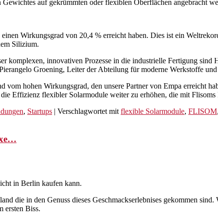
n Gewichtes auf gekrümmten oder flexiblen Oberflächen angebracht we
einen Wirkungsgrad von 20,4 % erreicht haben. Dies ist ein Weltreko
nem Silizium.
er komplexen, innovativen Prozesse in die industrielle Fertigung sin
e Pierangelo Groening, Leiter der Abteilung für moderne Werkstoffe u
nd vom hohen Wirkungsgrad, den unsere Partner von Empa erreicht habe
 die Effizienz flexibler Solarmodule weiter zu erhöhen, die mit Flisom
ndungen
,
Startups
|
Verschlagwortet mit
flexible Solarmodule
,
FLISOM
uxe…
cht in Berlin kaufen kann.
chland die in den Genuss dieses Geschmackserlebnises gekommen sind. W
 ersten Biss.