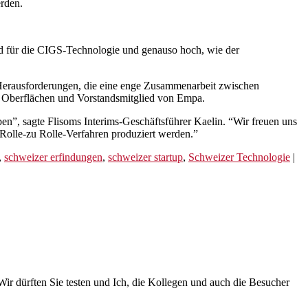
rden.
rd für die CIGS-Technologie und genauso hoch, wie der
d Herausforderungen, die eine enge Zusammenarbeit zwischen
nd Oberflächen und Vorstandsmitglied von Empa.
n”, sagte Flisoms Interims-Geschäftsführer Kaelin. “Wir freuen uns
s Rolle-zu Rolle-Verfahren produziert werden.”
,
schweizer erfindungen
,
schweizer startup
,
Schweizer Technologie
|
ir dürften Sie testen und Ich, die Kollegen und auch die Besucher