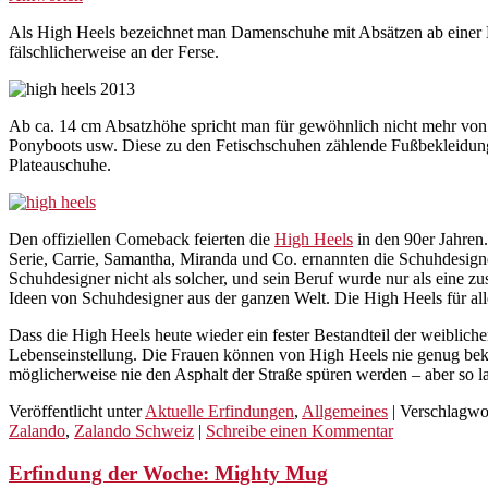
Als High Heels bezeichnet man Damenschuhe mit Absätzen ab einer Hö
fälschlicherweise an der Ferse.
Ab ca. 14 cm Absatzhöhe spricht man für gewöhnlich nicht mehr von 
Ponyboots usw. Diese zu den Fetischschuhen zählende Fußbekleidung
Plateauschuhe.
Den offiziellen Comeback feierten die
High Heels
in den 90er Jahren.
Serie, Carrie, Samantha, Miranda und Co. ernannten die Schuhdesig
Schuhdesigner nicht als solcher, und sein Beruf wurde nur als eine zu
Ideen von Schuhdesigner aus der ganzen Welt. Die High Heels für all
Dass die High Heels heute wieder ein fester Bestandteil der weiblic
Lebenseinstellung. Die Frauen können von High Heels nie genug be
möglicherweise nie den Asphalt der Straße spüren werden – aber so lan
Veröffentlicht unter
Aktuelle Erfindungen
,
Allgemeines
|
Verschlagwor
Zalando
,
Zalando Schweiz
|
Schreibe einen Kommentar
Erfindung der Woche: Mighty Mug