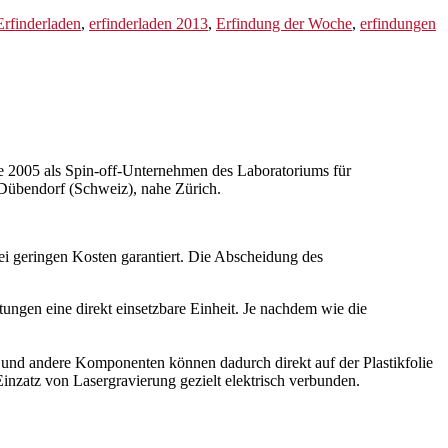
Erfinderladen
,
erfinderladen 2013
,
Erfindung der Woche
,
erfindungen
e 2005 als Spin-off-Unternehmen des Laboratoriums für
 Dübendorf (Schweiz), nahe Zürich.
bei geringen Kosten garantiert. Die Abscheidung des
ngen eine direkt einsetzbare Einheit. Je nachdem wie die
 und andere Komponenten können dadurch direkt auf der Plastikfolie
inzatz von Lasergravierung gezielt elektrisch verbunden.