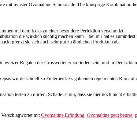
eurre mit feinster Ovomaltine Schokolade. Die knusprige Kombination li
usammen mit dem Keks zu einer besondere Perfektion verschmilzt.
nation die wirklich süchtig machen kann – bei mir hat es zumindest f
ckt grenzt sie sich auch sehr gut zu ähnlichen Produkten ab.
chweizer Regalen der Grossverteiler zu finden sein, und in Deutschlan
psis wurde schnell zu Futterneid. Es gab einen regelrechten Run auf 
ion testen zu dürfen. Schade ist nur, dass sie hier noch nicht erhältli
|
Verschlagwortet mit
Ovomaltine Erfindung
,
Ovomaltine petit beurre
,
p