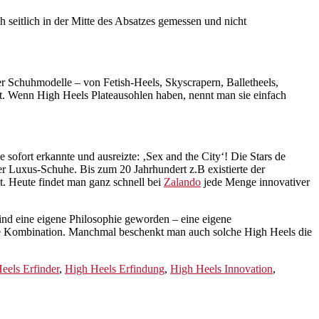
seitlich in der Mitte des Absatzes gemessen und nicht
r Schuhmodelle – von Fetish-Heels, Skyscrapern, Balletheels,
t. Wenn High Heels Plateausohlen haben, nennt man sie einfach
sofort erkannte und ausreizte: ‚Sex and the City‘! Die Stars de
 Luxus-Schuhe. Bis zum 20 Jahrhundert z.B existierte der
et. Heute findet man ganz schnell bei
Zalando
jede Menge innovativer
ind eine eigene Philosophie geworden – eine eigene
ie Kombination. Manchmal beschenkt man auch solche High Heels die
eels Erfinder
,
High Heels Erfindung
,
High Heels Innovation
,