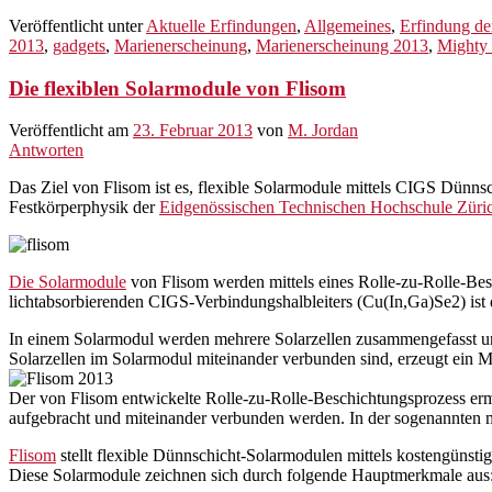
Veröffentlicht unter
Aktuelle Erfindungen
,
Allgemeines
,
Erfindung d
2013
,
gadgets
,
Marienerscheinung
,
Marienerscheinung 2013
,
Mighty
Die flexiblen Solarmodule von Flisom
Veröffentlicht am
23. Februar 2013
von
M. Jordan
Antworten
Das Ziel von Flisom ist es, flexible Solarmodule mittels CIGS Dünn
Festkörperphysik der
Eidgenössischen Technischen Hochschule Züri
Die Solarmodule
von Flisom werden mittels eines Rolle-zu-Rolle-Besc
lichtabsorbierenden CIGS-Verbindungshalbleiters (Cu(In,Ga)Se2) ist 
In einem Solarmodul werden mehrere Solarzellen zusammengefasst und
Solarzellen im Solarmodul miteinander verbunden sind, erzeugt ein 
Der von Flisom entwickelte Rolle-zu-Rolle-Beschichtungsprozess erm
aufgebracht und miteinander verbunden werden. In der sogenannten mo
Flisom
stellt flexible Dünnschicht-Solarmodulen mittels kostengünsti
Diese Solarmodule zeichnen sich durch folgende Hauptmerkmale aus