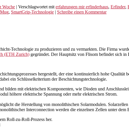
er Woche
|
Verschlagwortet mit
erfahrungen mir erfinderhaus
,
Erfinder
,
 Mug
,
SmartGrip-Technologie
|
Schreibe einen Kommentar
schicht-Technologie zu produzieren und zu vermarkten. Die Firma wurd
ch (ETH Zurich)
gegründet. Der Hauptsitz von Flisom befindet sich in
hichtungsprozesses hergestellt, der eine kontinuierlich hohe Qualität 
dabei ein Schlüsselkriterium der Beschichtungstechnologie.
 bilden mit elektrischen Komponenten, wie Dioden und Anschlussleitu
Modul höhere elektrische Spannung oder mehr elektrischen Strom.
öglicht die Herstellung von monolithischen Solarmodulen. Solarzellen
nolithischer Interconnection werden die einzelnen Zellen unter dem E
gem Roll-zu-Roll-Prozess her.
: