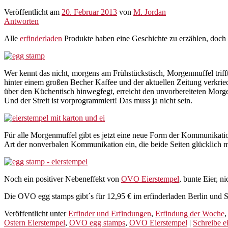
Veröffentlicht am
20. Februar 2013
von
M. Jordan
Antworten
Alle
erfinderladen
Produkte haben eine Geschichte zu erzählen, doch d
Wer kennt das nicht, morgens am Frühstückstisch, Morgenmuffel trifft
hinter einem großen Becher Kaffee und der aktuellen Zeitung verkriec
über den Küchentisch hinwegfegt, erreicht den unvorbereiteten Morg
Und der Streit ist vorprogrammiert! Das muss ja nicht sein.
Für alle Morgenmuffel gibt es jetzt eine neue Form der Kommunikatio
Art der nonverbalen Kommunikation ein, die beide Seiten glücklich 
Noch ein positiver Nebeneffekt von
OVO Eierstempel
, bunte Eier, n
Die OVO egg stamps gibt´s für 12,95 € im erfinderladen Berlin und 
Veröffentlicht unter
Erfinder und Erfindungen
,
Erfindung der Woche
Ostern Eierstempel
,
OVO egg stamps
,
OVO Eierstempel
|
Schreibe 