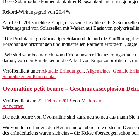
Diese Solarmodule können dank ihrer Biegsamkeit und ihres geringe
Rekord-Wirkungsgrad von 20,4 %
Am 17.01.2013 meldete Empa, dass seine flexiblen CIGS-Solarzellen 
Wirkungsgrad von Solarzellen mit Wafern auf Basis von polykristalli
“Die Produktion großformatiger Solarmodule und die Einführung dies
Forschungseinrichtungen und industriellen Partnern erfordern”, sagt
„Wir sind sehr beeindruckt vom Erfolg unserer Finanzierungsrunde u
darauf, von den Einblicken in die Arbeit von Empa zu profitieren, um
Veröffentlicht unter
Aktuelle Erfindungen
,
Allgemeines
,
Geniale Erfi
Schreibe einen Kommentar
Ovomaltine petit beurre – Geschmacksexplosion Del
Veröffentlicht am
22. Februar 2013
von
M. Jordan
Antworten
Die petit beurre von Ovomaltine sind ganz neu so neu das mann Sie ni
Wir von dem erfinderladen Berlin sind glaub ich die ersten in Deuts
des erfinderladens waren sich eins – die Kekse überzeugen schon beim