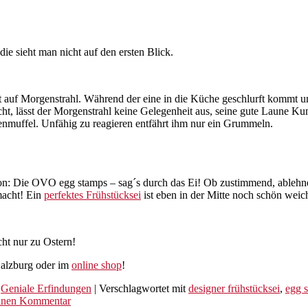
ie sieht man nicht auf den ersten Blick.
 auf Morgenstrahl. Während der eine in die Küche geschlurft kommt und
ht, lässt der Morgenstrahl keine Gelegenheit aus, seine gute Laune Ku
enmuffel. Unfähig zu reagieren entfährt ihm nur ein Grummeln.
n: Die OVO egg stamps – sag´s durch das Ei! Ob zustimmend, ablehnend,
macht! Ein
perfektes Frühstücksei
ist eben in der Mitte noch schön weich
icht nur zu Ostern!
Salzburg oder im
online shop
!
,
Geniale Erfindungen
|
Verschlagwortet mit
designer frühstücksei
,
egg 
einen Kommentar