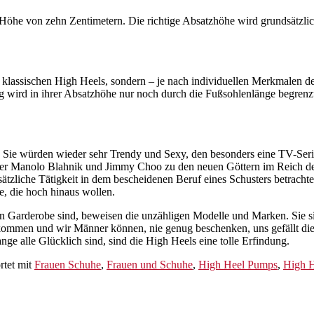
he von zehn Zentimetern. Die richtige Absatzhöhe wird grundsätzlich 
klassischen High Heels, sondern – je nach individuellen Merkmalen de
 wird in ihrer Absatzhöhe nur noch durch die Fußsohlenlänge begrenz
 Sie würden wieder sehr Trendy und Sexy, den besonders eine TV-Serie 
ner Manolo Blahnik und Jimmy Choo zu den neuen Göttern im Reich der
sätzliche Tätigkeit in dem bescheidenen Beruf eines Schusters betracht
e, die hoch hinaus wollen.
hen Garderobe sind, beweisen die unzähligen Modelle und Marken. Sie s
kommen und wir Männer können, nie genug beschenken, uns gefällt d
ge alle Glücklich sind, sind die High Heels eine tolle Erfindung.
tet mit
Frauen Schuhe
,
Frauen und Schuhe
,
High Heel Pumps
,
High H