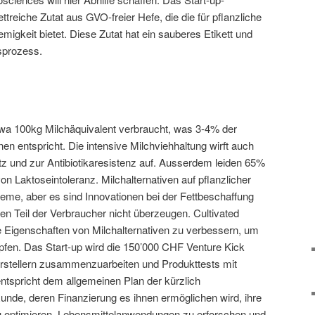
treiche Zutat aus GVO-freier Hefe, die die für pflanzliche
migkeit bietet. Diese Zutat hat ein sauberes Etikett und
sprozess.
wa 100kg Milchäquivalent verbraucht, was 3-4% der
n entspricht. Die intensive Milchviehhaltung wirft auch
z und zur Antibiotikaresistenz auf. Ausserdem leiden 65%
 Laktoseintoleranz. Milchalternativen auf pflanzlicher
leme, aber es sind Innovationen bei der Fettbeschaffung
sen Teil der Verbraucher nicht überzeugen. Cultivated
ie Eigenschaften von Milchalternativen zu verbessern, um
öpfen. Das Start-up wird die 150’000 CHF Venture Kick
rstellern zusammenzuarbeiten und Produkttests mit
ntspricht dem allgemeinen Plan der kürzlich
de, deren Finanzierung es ihnen ermöglichen wird, ihre
u optimieren, Lebensmittelanwendungen zu erforschen und