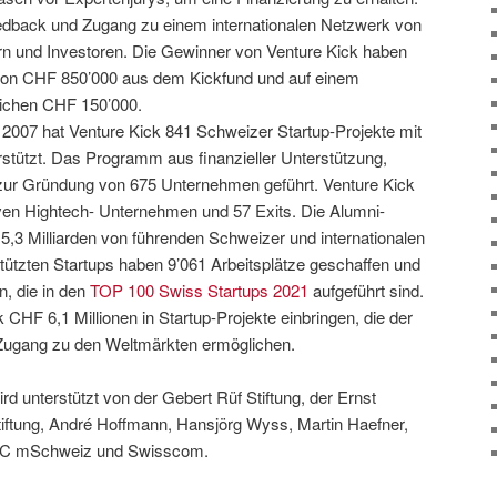
eedback und Zugang zu einem internationalen Netzwerk von
rn und Investoren. Die Gewinner von Venture Kick haben
 von CHF 850’000 aus dem Kickfund und auf einem
lichen CHF 150’000.
 2007 hat Venture Kick 841 Schweizer Startup-Projekte mit
rstützt. Das Programm aus finanzieller Unterstützung,
zur Gründung von 675 Unternehmen geführt. Venture Kick
tiven Hightech- Unternehmen und 57 Exits. Die Alumni-
3 Milliarden von führenden Schweizer und internationalen
stützten Startups haben 9’061 Arbeitsplätze geschaffen und
, die in den
TOP 100 Swiss Startups 2021
aufgeführt sind.
 CHF 6,1 Millionen in Startup-Projekte einbringen, die der
Zugang zu den Weltmärkten ermöglichen.
rd unterstützt von der Gebert Rüf Stiftung, der Ernst
tiftung, André Hoffmann, Hansjörg Wyss, Martin Haefner,
BIC mSchweiz und Swisscom.