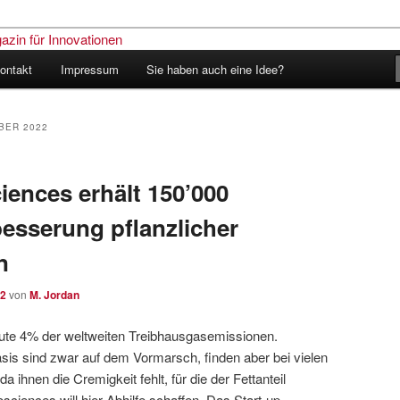
ontakt
Impressum
Sie haben auch eine Idee?
nder – Das Schweizer Magazin
nen
BER 2022
iences erhält 150’000
besserung pflanzlicher
n
22
von
M. Jordan
ute 4% der weltweiten Treibhausgasemissionen.
Basis sind zwar auf dem Vormarsch, finden aber bei vielen
 ihnen die Cremigkeit fehlt, für die der Fettanteil
osciences will hier Abhilfe schaffen. Das Start-up-