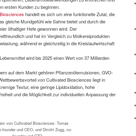
ren ersten Kunden zu beginnen.
 Biosciences
handelt es sich um eine funktionelle Zutat, die
 das gleiche Mundgefühl wie Sahne bietet und durch die
ier ölhaltiger Hefe gewonnen wird. Der
ltfreundlich und hat im Vergleich zu Molkereiprodukten
belastung, während er gleichzeitig in die Kreislaufwirtschaft
 Lebensmittel wird bis 2025 einen Wert von 37 Milliarden
bern auf dem Markt gehören Pflanzenölemulsionen, GVO-
Wettbewerbsvorteil von Cultivated Biosciences liegt in
 cremige Textur, eine geringe Lipidoxidation, hohe
eiheit und die Möglichkeit zur individuellen Anpassung der
am von Cultivated Biosciences: Tomas
co-founder und CEO, und Dimitri Zogg, co-
founder und CTO.