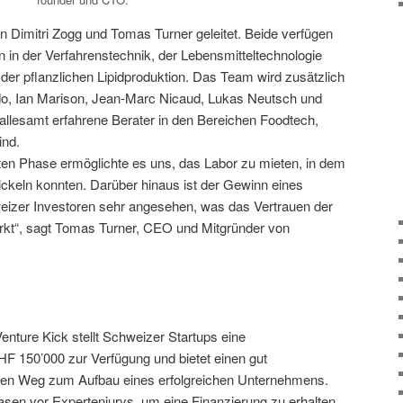
n Dimitri Zogg und Tomas Turner geleitet. Beide verfügen
 in der Verfahrenstechnik, der Lebensmitteltechnologie
der pflanzlichen Lipidproduktion. Das Team wird zusätzlich
do, Ian Marison, Jean-Marc Nicaud, Lukas Neutsch und
e allesamt erfahrene Berater in den Bereichen Foodtech,
ind.
iten Phase ermöglichte es uns, das Labor zu mieten, in dem
ickeln konnten. Darüber hinaus ist der Gewinn eines
eizer Investoren sehr angesehen, was das Vertrauen der
tärkt“, sagt Tomas Turner, CEO und Mitgründer von
 Venture Kick stellt Schweizer Startups eine
HF 150’000 zur Verfügung und bietet einen gut
chen Weg zum Aufbau eines erfolgreichen Unternehmens.
hasen vor Expertenjurys, um eine Finanzierung zu erhalten.