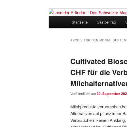
Zum
Zum
Inhalt
sekundären
Hauptmenü
Startseite
Gastbeitrag
K
wechseln
Inhalt
Land der Erfi
wechseln
für Innovatio
ARCHIV FÜR DEN MONAT:
SEPTEM
Cultivated Biosc
CHF für die Ver
Milchalternative
Veröffentlicht am
30. September 20
Milchprodukte verursachen he
Alternativen auf pflanzlicher 
Verbrauchern keinen Anklang, da
entscheidend ist. Cultivated Bi