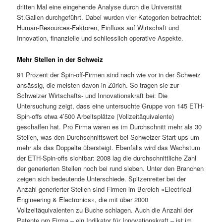
dritten Mal eine eingehende Analyse durch die Universität
St.Gallen durchgeführt. Dabei wurden vier Kategorien betrachtet:
Human-​Resources-Faktoren, Einfluss auf Wirtschaft und
Innovation, finanzielle und schliesslich operative Aspekte.
Mehr Stellen in der Schweiz
91 Prozent der Spin-​off-Firmen sind nach wie vor in der Schweiz
ansässig, die meisten davon in Zürich. So tragen sie zur
Schweizer Wirtschafts-​ und Innovationskraft bei: Die
Untersuchung zeigt, dass eine untersuchte Gruppe von 145 ETH-​
Spin-offs etwa 4’500 Arbeitsplätze (Vollzeitäquivalente)
geschaffen hat. Pro Firma waren es im Durchschnitt mehr als 30
Stellen, was den Durchschnittswert bei Schweizer Start-​ups um
mehr als das Doppelte übersteigt. Ebenfalls wird das Wachstum
der ETH-​Spin-offs sichtbar: 2008 lag die durchschnittliche Zahl
der generierten Stellen noch bei rund sieben. Unter den Branchen
zeigen sich bedeutende Unterschiede. Spitzenreiter bei der
Anzahl generierter Stellen sind Firmen im Bereich «Electrical
Engineering & Electronics», die mit über 2000
Vollzeitäquivalenten zu Buche schlagen. Auch die Anzahl der
Patente pro Firma – ein Indikator für Innovationskraft – ist im