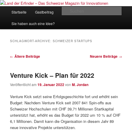
Zum
Zum
Inhalt
sekundären
Hauptmenü
Such
Startseite
Gastbeitrag
Kontakt
Impressum
wechseln
Inhalt
wechseln
Land der Erfinder – Das Schweizer
Sie haben auch eine Idee?
Magazin für Innovationen
SCHLAGWORT-ARCHIVE:
SCHWEIZER STARTUPS
Beitrags-
←
Ältere Beiträge
Neuere Beiträge
→
Navigation
Venture Kick – Plan für 2022
Veröffentlicht am
19. Januar 2022
von
M. Jordan
Venture Kick setzt seine Erfolgsgeschichte fort und erhöht sein
Budget: Nachdem Venture Kick seit 2007 841 Spin-offs aus
Schweizer Hochschulen mit CHF 39,71 Millionen Startkapital
unterstützt hat, erhöht es das Budget für 2022 um 10 % auf CHF
6,1 Millionen. Damit kann die Organisation in diesem Jahr 89
neue innovative Projekte unterstützen.