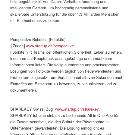
Leistungsfähigkeit von Daten, Verhaltensforschung und
intelligenten Geräten, um hochgradig personalisierte und
skalierbare Unterstützung für die über 1,3 Milliarden Menschen
mit Bluthochdruck zu bieten.
Perspective Robotics (Fotokite)
│Zürich│
www.startup.ch/perspective
Fotokite hilft Teams der öffentlichen Sicherheit, Leben zu retten,
indem es auf Knopfdruck aussagekräftige und umsetzbare
Informationen liefert. Die völlig autonomen und praxiserprobten
Lösungen von Fotokite werden täglich von Feuerwehrleuten und
Ersthelfern eingesetzt, um Vorfälle innerhalb von Sekunden nach
Eintreffen am Einsatzort zu bewerten, zu visualisieren und zu
dokumentieren.
SHAREKEY Swiss│Zug│
www.startup.ch/sharekey
SHAREKEY ist eine einfach zu bedienende All-in-One-App für
die Zusammenarbeit, die den Schutz der Privatsphäre in
Unternehmen gewährleistet: Die Lösung ermöglicht es
Führungskräften, Vorstandsmitgliedern sowie Rechts- und