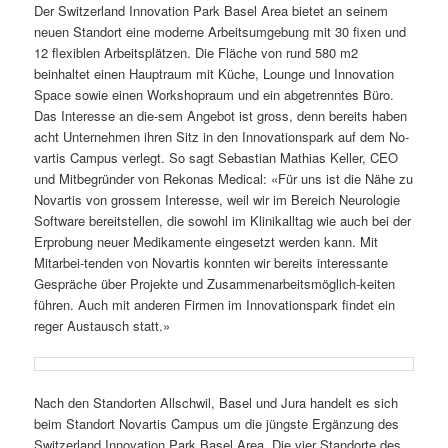
Der Switzerland Innovation Park Basel Area bietet an seinem
neuen Standort eine moderne Arbeitsumgebung mit 30 fixen und
12 flexiblen Arbeitsplätzen. Die Fläche von rund 580 m2
beinhaltet einen Hauptraum mit Küche, Lounge und Innovation
Space sowie einen Workshopraum und ein abgetrenntes Büro.
Das Interesse an die-sem Angebot ist gross, denn bereits haben
acht Unternehmen ihren Sitz in den Innovationspark auf dem No-
vartis Campus verlegt. So sagt Sebastian Mathias Keller, CEO
und Mitbegründer von Rekonas Medical: «Für uns ist die Nähe zu
Novartis von grossem Interesse, weil wir im Bereich Neurologie
Software bereitstellen, die sowohl im Klinikalltag wie auch bei der
Erprobung neuer Medikamente eingesetzt werden kann. Mit
Mitarbei-tenden von Novartis konnten wir bereits interessante
Gespräche über Projekte und Zusammenarbeitsmöglich-keiten
führen. Auch mit anderen Firmen im Innovationspark findet ein
reger Austausch statt.»
Nach den Standorten Allschwil, Basel und Jura handelt es sich
beim Standort Novartis Campus um die jüngste Ergänzung des
Switzerland Innovation Park Basel Area. Die vier Standorte des