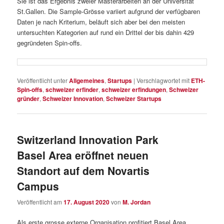
Sie ist das Ergebnis zweier Masterarbeiten an der Universität
St.Gallen. Die Sample-​Grösse variiert aufgrund der verfügbaren
Daten je nach Kriterium, beläuft sich aber bei den meisten
untersuchten Kategorien auf rund ein Drittel der bis dahin 429
gegründeten Spin-​offs.
Veröffentlicht unter
Allgemeines
,
Startups
|
Verschlagwortet mit
ETH-​
Spin-offs
,
schweizer erfinder
,
schweizer erfindungen
,
Schweizer
gründer
,
Schweizer Innovation
,
Schweizer Startups
Switzerland Innovation Park
Basel Area eröffnet neuen
Standort auf dem Novartis
Campus
Veröffentlicht am
17. August 2020
von
M. Jordan
Als erste grosse externe Organisation profitiert Basel Area