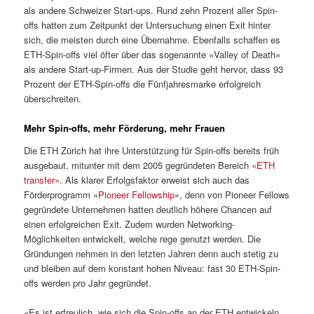
als andere Schweizer Start-​ups. Rund zehn Prozent aller Spin-​
offs hatten zum Zeitpunkt der Untersuchung einen Exit hinter
sich, die meisten durch eine Übernahme. Ebenfalls schaffen es
ETH-​Spin-offs viel öfter über das sogenannte «Valley of Death»
als andere Start-​up-Firmen. Aus der Studie geht hervor, dass 93
Prozent der ETH-​Spin-offs die Fünfjahresmarke erfolgreich
überschreiten.
Mehr Spin-​offs, mehr Förderung, mehr Frauen
Die ETH Zürich hat ihre Unterstützung für Spin-​offs bereits früh
ausgebaut, mitunter mit dem 2005 gegründeten Bereich
«ETH
transfer»
. Als klarer Erfolgsfaktor erweist sich auch das
Förderprogramm «
Pioneer Fellowship
», denn von Pioneer Fellows
gegründete Unternehmen hatten deutlich höhere Chancen auf
einen erfolgreichen Exit. Zudem wurden Networking-​
Möglichkeiten entwickelt, welche rege genutzt werden. Die
Gründungen nehmen in den letzten Jahren denn auch stetig zu
und bleiben auf dem konstant hohen Niveau: fast 30 ETH-​Spin-
offs werden pro Jahr gegründet.
«Es ist erfreulich, wie sich die Spin-​offs an der ETH entwickeln.