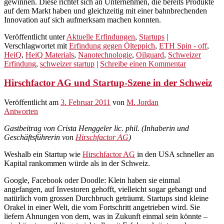
gewinnen. Diese richtet sich an Unternehmen, die bereits Produkte
auf dem Markt haben und gleichzeitig mit einer bahnbrechenden
Innovation auf sich aufmerksam machen konnten.
Veröffentlicht unter
Aktuelle Erfindungen
,
Startups
|
Verschlagwortet mit
Erfindung gegen Ölteppich
,
ETH Spin - off
,
HeiQ
,
HeiQ Materials
,
Nanotechnologie
,
Oilguard
,
Schweizer
Erfindung
,
schweizer startup
|
Schreibe einen Kommentar
Hirschfactor AG und Startup-Szene in der Schweiz
Veröffentlicht am
3. Februar 2011
von
M. Jordan
Antworten
Gastbeitrag von Crista Henggeler lic. phil. (Inhaberin und
Geschäftsführerin von
Hirschfactor AG
)
Weshalb ein Startup wie
Hirschfactor AG
in den USA schneller an
Kapital rankommen würde als in der Schweiz.
Google, Facebook oder Doodle: Klein haben sie einmal
angefangen, auf Investoren gehofft, vielleicht sogar gebangt und
natürlich vom grossen Durchbruch geträumt. Startups sind kleine
Orakel in einer Welt, die vom Fortschritt angetrieben wird. Sie
liefern Ahnungen von dem, was in Zukunft einmal sein könnte –