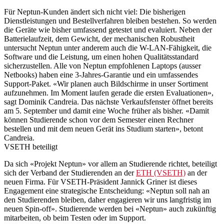
Für Neptun-Kunden ändert sich nicht viel: Die bisherigen
Dienstleistungen und Bestellverfahren bleiben bestehen. So werden
die Geräte wie bisher umfassend getestet und evaluiert. Neben der
Batterielaufzeit, dem Gewicht, der mechanischen Robustheit
untersucht Neptun unter anderem auch die W-LAN-Fähigkeit, die
Software und die Leistung, um einen hohen Qualitätsstandard
sicherzustellen. Alle von Neptun empfohlenen Laptops (ausser
Netbooks) haben eine 3-Jahres-Garantie und ein umfassendes
Support-Paket. «Wir planen auch Bildschirme in unser Sortiment
aufzunehmen. Im Moment laufen gerade die ersten Evaluationen»,
sagt Dominik Candreia. Das nächste Verkaufsfenster öffnet bereits
am 5. September und damit eine Woche früher als bisher. «Damit
können Studierende schon vor dem Semester einen Rechner
bestellen und mit dem neuen Gerät ins Studium starten», betont
Candreia.
VSETH beteiligt
Da sich «Projekt Neptun» vor allem an Studierende richtet, beteiligt
sich der Verband der Studierenden an der
ETH (VSETH)
an der
neuen Firma. Für VSETH-Präsident Jannick Griner ist dieses
Engagement eine strategische Entscheidung: «Neptun soll nah an
den Studierenden bleiben, daher engagieren wir uns langfristig im
neuen Spin-off». Studierende werden bei «Neptun» auch zukünftig
mitarbeiten, ob beim Testen oder im Support.