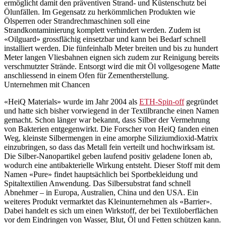
ermöglicht damit den präventiven Strand- und Küstenschutz bei
Ölunfällen. Im Gegensatz zu herkömmlichen Produkten wie
Ölsperren oder Strandrechmaschinen soll eine
Strandkontaminierung komplett verhindert werden. Zudem ist
«Oilguard» grossflächig einsetzbar und kann bei Bedarf schnell
installiert werden. Die fünfeinhalb Meter breiten und bis zu hundert
Meter langen Vliesbahnen eignen sich zudem zur Reinigung bereits
verschmutzter Strände. Entsorgt wird die mit Öl vollgesogene Matte
anschliessend in einem Ofen für Zementherstellung.
Unternehmen mit Chancen
«HeiQ Materials» wurde im Jahr 2004 als
ETH-Spin-off
gegründet
und hatte sich bisher vorwiegend in der Textilbranche einen Namen
gemacht. Schon länger war bekannt, dass Silber der Vermehrung
von Bakterien entgegenwirkt. Die Forscher von HeiQ fanden einen
Weg, kleinste Silbermengen in eine amorphe Siliziumdioxid-Matrix
einzubringen, so dass das Metall fein verteilt und hochwirksam ist.
Die Silber-Nanopartikel geben laufend positiv geladene Ionen ab,
wodurch eine antibakterielle Wirkung entsteht. Dieser Stoff mit dem
Namen «Pure» findet hauptsächlich bei Sportbekleidung und
Spitaltextilien Anwendung. Das Silbersubstrat fand schnell
Abnehmer – in Europa, Australien, China und den USA. Ein
weiteres Produkt vermarktet das Kleinunternehmen als «Barrier».
Dabei handelt es sich um einen Wirkstoff, der bei Textiloberflächen
vor dem Eindringen von Wasser, Blut, Öl und Fetten schützen kann.