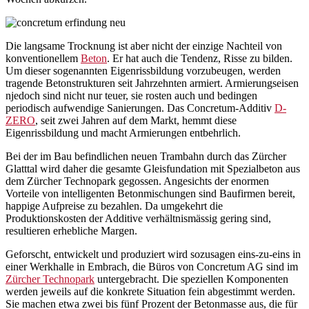
Die langsame Trocknung ist aber nicht der einzige Nachteil von
konventionellem
Beton
. Er hat auch die Tendenz, Risse zu bilden.
Um dieser sogenannten Eigenrissbildung vorzubeugen, werden
tragende Betonstrukturen seit Jahrzehnten armiert. Armierungseisen
njedoch sind nicht nur teuer, sie rosten auch und bedingen
periodisch aufwendige Sanierungen. Das Concretum-Additiv
D-
ZERO
, seit zwei Jahren auf dem Markt, hemmt diese
Eigenrissbildung und macht Armierungen entbehrlich.
Bei der im Bau befindlichen neuen Trambahn durch das Zürcher
Glatttal wird daher die gesamte Gleisfundation mit Spezialbeton aus
dem Zürcher Technopark gegossen. Angesichts der enormen
Vorteile von intelligenten Betonmischungen sind Baufirmen bereit,
happige Aufpreise zu bezahlen. Da umgekehrt die
Produktionskosten der Additive verhältnismässig gering sind,
resultieren erhebliche Margen.
Geforscht, entwickelt und produziert wird sozusagen eins-zu-eins in
einer Werkhalle in Embrach, die Büros von Concretum AG sind im
Zürcher Technopark
untergebracht. Die speziellen Komponenten
werden jeweils auf die konkrete Situation fein abgestimmt werden.
Sie machen etwa zwei bis fünf Prozent der Betonmasse aus, die für