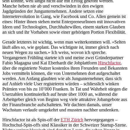
sein könnte, weil längst nicht alle mit Erfolg gekrönt werden.
Manche heben nie ab und verschwinden in den ewigen
Jagdgründen der Jungunternehmen. Andere setzen eine
Internetrevolution in Gang, wie Facebook und Co. Allen gemein ist
eines: Hinter ihnen stehen meist EnterpreneurInnen mit innovativen
Ideen und Technologien, Durchhaltewillen, einem starken Glauben
an sich und ihr Vorhaben sowie einer gehörigen Portion Flexibilität.
Gerade letzteres ist wichtig, wenn man weiterkommen will. «Selten
läuft alles so, wie geplant. Das wichtigste ist, immer gleich nach
neuen Wegen zu suchen.» Ich weiss, wovon ich spreche.
Vergangenen Frühling startete ich und meine zwei Gründerpartner
Fabio Magagna und Kai Eberhardt die Jobplattform
Hirschfactor
,
über die registrierte Nutzer kostenlos ihren Freunden und Bekannten
Jobs vermitteln können, die von Unternehmen dort aufgeschaltet
werden. Am Anfang glaubten wie als Jungunternehmer, dass sich
auf Anhieb viele User registrieren würden – schliesslich winken
Prämien von bis zu 10’000 Franken. In Tat und Wahrheit stiegen die
Userzahlen kontinuierlich auf heute über 1000 an, während die
Arbeitgeber gleich von Beginn weg viele attraktive Jobangebote aus
der Finanzbranche aufschalteten. Wir dachten damals, unser
Wachstum verlaufe umgekehrt und mussten nachher umdenken.
Hirschfactor ist als Spin-off der
ETH Zürich
hervorgegangen –
Hochschul-Spin-offs sind Klassiker in der Schweizer Startup-Szene.