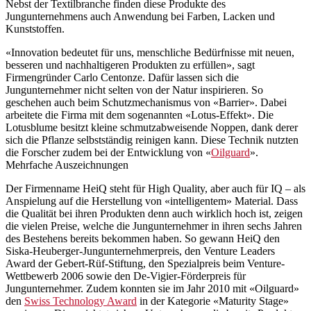
Nebst der Textilbranche finden diese Produkte des
Jungunternehmens auch Anwendung bei Farben, Lacken und
Kunststoffen.
«Innovation bedeutet für uns, menschliche Bedürfnisse mit neuen,
besseren und nachhaltigeren Produkten zu erfüllen», sagt
Firmengründer Carlo Centonze. Dafür lassen sich die
Jungunternehmer nicht selten von der Natur inspirieren. So
geschehen auch beim Schutzmechanismus von «Barrier». Dabei
arbeitete die Firma mit dem sogenannten «Lotus-Effekt». Die
Lotusblume besitzt kleine schmutzabweisende Noppen, dank derer
sich die Pflanze selbstständig reinigen kann. Diese Technik nutzten
die Forscher zudem bei der Entwicklung von «
Oilguard
».
Mehrfache Auszeichnungen
Der Firmenname HeiQ steht für High Quality, aber auch für IQ – als
Anspielung auf die Herstellung von «intelligentem» Material. Dass
die Qualität bei ihren Produkten denn auch wirklich hoch ist, zeigen
die vielen Preise, welche die Jungunternehmer in ihren sechs Jahren
des Bestehens bereits bekommen haben. So gewann HeiQ den
Siska-Heuberger-Jungunternehmerpreis, den Venture Leaders
Award der Gebert-Rüf-Stiftung, den Spezialpreis beim Venture-
Wettbewerb 2006 sowie den De-Vigier-Förderpreis für
Jungunternehmer. Zudem konnten sie im Jahr 2010 mit «Oilguard»
den
Swiss Technology Award
in der Kategorie «Maturity Stage»