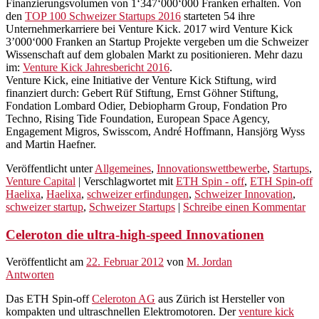
Finanzierungsvolumen von 1‘347‘000‘000 Franken erhalten. Von
den
TOP 100 Schweizer Startups 2016
starteten 54 ihre
Unternehmerkarriere bei Venture Kick. 2017 wird Venture Kick
3’000‘000 Franken an Startup Projekte vergeben um die Schweizer
Wissenschaft auf dem globalen Markt zu positionieren. Mehr dazu
im:
Venture Kick Jahresbericht 2016
.
Venture Kick, eine Initiative der Venture Kick Stiftung, wird
finanziert durch: Gebert Rüf Stiftung, Ernst Göhner Stiftung,
Fondation Lombard Odier, Debiopharm Group, Fondation Pro
Techno, Rising Tide Foundation, European Space Agency,
Engagement Migros, Swisscom, André Hoffmann, Hansjörg Wyss
and Martin Haefner.
Veröffentlicht unter
Allgemeines
,
Innovationswettbewerbe
,
Startups
,
Venture Capital
|
Verschlagwortet mit
ETH Spin - off
,
ETH Spin-off
Haelixa
,
Haelixa
,
schweizer erfindungen
,
Schweizer Innovation
,
schweizer startup
,
Schweizer Startups
|
Schreibe einen Kommentar
Celeroton die ultra-high-speed Innovationen
Veröffentlicht am
22. Februar 2012
von
M. Jordan
Antworten
Das ETH Spin-off
Celeroton AG
aus Zürich ist Hersteller von
kompakten und ultraschnellen Elektromotoren. Der
venture kick