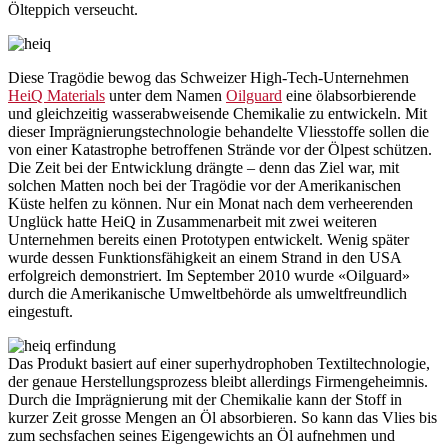
Ölteppich verseucht.
Diese Tragödie bewog das Schweizer High-Tech-Unternehmen
HeiQ Materials
unter dem Namen
Oilguard
eine ölabsorbierende
und gleichzeitig wasserabweisende Chemikalie zu entwickeln. Mit
dieser Imprägnierungstechnologie behandelte Vliesstoffe sollen die
von einer Katastrophe betroffenen Strände vor der Ölpest schützen.
Die Zeit bei der Entwicklung drängte – denn das Ziel war, mit
solchen Matten noch bei der Tragödie vor der Amerikanischen
Küste helfen zu können. Nur ein Monat nach dem verheerenden
Unglück hatte HeiQ in Zusammenarbeit mit zwei weiteren
Unternehmen bereits einen Prototypen entwickelt. Wenig später
wurde dessen Funktionsfähigkeit an einem Strand in den USA
erfolgreich demonstriert. Im September 2010 wurde «Oilguard»
durch die Amerikanische Umweltbehörde als umweltfreundlich
eingestuft.
Das Produkt basiert auf einer superhydrophoben Textiltechnologie,
der genaue Herstellungsprozess bleibt allerdings Firmengeheimnis.
Durch die Imprägnierung mit der Chemikalie kann der Stoff in
kurzer Zeit grosse Mengen an Öl absorbieren. So kann das Vlies bis
zum sechsfachen seines Eigengewichts an Öl aufnehmen und