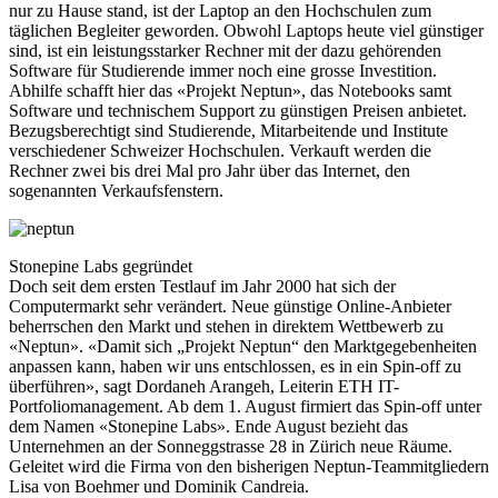
nur zu Hause stand, ist der Laptop an den Hochschulen zum
täglichen Begleiter geworden. Obwohl Laptops heute viel günstiger
sind, ist ein leistungsstarker Rechner mit der dazu gehörenden
Software für Studierende immer noch eine grosse Investition.
Abhilfe schafft hier das «Projekt Neptun», das Notebooks samt
Software und technischem Support zu günstigen Preisen anbietet.
Bezugsberechtigt sind Studierende, Mitarbeitende und Institute
verschiedener Schweizer Hochschulen. Verkauft werden die
Rechner zwei bis drei Mal pro Jahr über das Internet, den
sogenannten Verkaufsfenstern.
Stonepine Labs gegründet
Doch seit dem ersten Testlauf im Jahr 2000 hat sich der
Computermarkt sehr verändert. Neue günstige Online-Anbieter
beherrschen den Markt und stehen in direktem Wettbewerb zu
«Neptun». «Damit sich „Projekt Neptun“ den Marktgegebenheiten
anpassen kann, haben wir uns entschlossen, es in ein Spin-off zu
überführen», sagt Dordaneh Arangeh, Leiterin ETH IT-
Portfoliomanagement. Ab dem 1. August firmiert das Spin-off unter
dem Namen «Stonepine Labs». Ende August bezieht das
Unternehmen an der Sonneggstrasse 28 in Zürich neue Räume.
Geleitet wird die Firma von den bisherigen Neptun-Teammitgliedern
Lisa von Boehmer und Dominik Candreia.