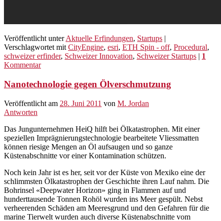
Veröffentlicht unter
Aktuelle Erfindungen
,
Startups
|
Verschlagwortet mit
CityEngine
,
esri
,
ETH Spin - off
,
Procedural
,
schweizer erfinder
,
Schweizer Innovation
,
Schweizer Startups
|
1
Kommentar
Nanotechnologie gegen Ölverschmutzung
Veröffentlicht am
28. Juni 2011
von
M. Jordan
Antworten
Das Jungunternehmen HeiQ hilft bei Ölkatastrophen. Mit einer
speziellen Imprägnierungstechnologie bearbeitete Vliessmatten
können riesige Mengen an Öl aufsaugen und so ganze
Küstenabschnitte vor einer Kontamination schützen.
Noch kein Jahr ist es her, seit vor der Küste von Mexiko eine der
schlimmsten Ölkatastrophen der Geschichte ihren Lauf nahm. Die
Bohrinsel «Deepwater Horizon» ging in Flammen auf und
hunderttausende Tonnen Rohöl wurden ins Meer gespült. Nebst
verheerenden Schäden am Meeresgrund und den Gefahren für die
marine Tierwelt wurden auch diverse Küstenabschnitte vom