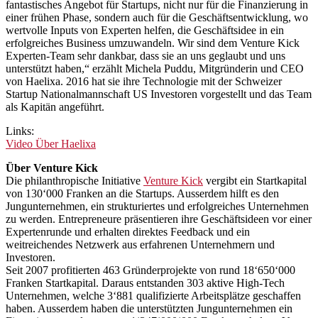
fantastisches Angebot für Startups, nicht nur für die Finanzierung in
einer frühen Phase, sondern auch für die Geschäftsentwicklung, wo
wertvolle Inputs von Experten helfen, die Geschäftsidee in ein
erfolgreiches Business umzuwandeln. Wir sind dem Venture Kick
Experten-Team sehr dankbar, dass sie an uns geglaubt und uns
unterstützt haben,“ erzählt Michela Puddu, Mitgründerin und CEO
von Haelixa. 2016 hat sie ihre Technologie mit der Schweizer
Startup Nationalmannschaft US Investoren vorgestellt und das Team
als Kapitän angeführt.
Links:
Video Über Haelixa
Über Venture Kick
Die philanthropische Initiative
Venture Kick
vergibt ein Startkapital
von 130‘000 Franken an die Startups. Ausserdem hilft es den
Jungunternehmen, ein strukturiertes und erfolgreiches Unternehmen
zu werden. Entrepreneure präsentieren ihre Geschäftsideen vor einer
Expertenrunde und erhalten direktes Feedback und ein
weitreichendes Netzwerk aus erfahrenen Unternehmern und
Investoren.
Seit 2007 profitierten 463 Gründerprojekte von rund 18‘650‘000
Franken Startkapital. Daraus entstanden 303 aktive High-Tech
Unternehmen, welche 3‘881 qualifizierte Arbeitsplätze geschaffen
haben. Ausserdem haben die unterstützten Jungunternehmen ein