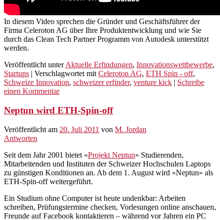
In diesem Video sprechen die Gründer und Geschäftsführer der
Firma Celeroton AG über Ihre Produktentwicklung und wie Sie
durch das Clean Tech Partner Programm von Autodesk unterstützt
werden.
Veröffentlicht unter
Aktuelle Erfindungen
,
Innovationswettbewerbe
,
Startups
|
Verschlagwortet mit
Celeroton AG
,
ETH Spin - off
,
Schweize Innovation
,
schweizer erfinder
,
venture kick
|
Schreibe
einen Kommentar
Neptun wird ETH-Spin-off
Veröffentlicht am
20. Juli 2011
von
M. Jordan
Antworten
Seit dem Jahr 2001 bietet «
Projekt Neptun
» Studierenden,
Mitarbeitenden und Instituten der Schweizer Hochschulen Laptops
zu günstigen Konditionen an. Ab dem 1. August wird «Neptun» als
ETH-Spin-off weitergeführt.
Ein Studium ohne Computer ist heute undenkbar: Arbeiten
schreiben, Prüfungstermine checken, Vorlesungen online anschauen,
Freunde auf Facebook kontaktieren – während vor Jahren ein PC