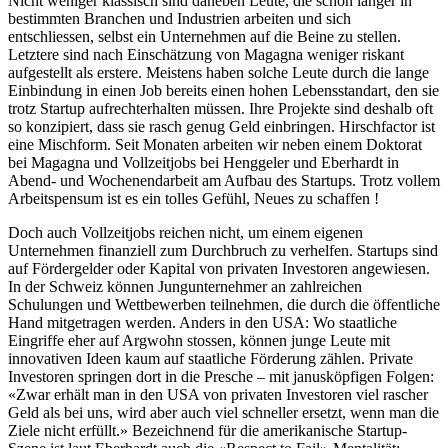
Nicht weniger klassisch sind daneben Leute, die schon länger in
bestimmten Branchen und Industrien arbeiten und sich
entschliessen, selbst ein Unternehmen auf die Beine zu stellen.
Letztere sind nach Einschätzung von Magagna weniger riskant
aufgestellt als erstere. Meistens haben solche Leute durch die lange
Einbindung in einen Job bereits einen hohen Lebensstandart, den sie
trotz Startup aufrechterhalten müssen. Ihre Projekte sind deshalb oft
so konzipiert, dass sie rasch genug Geld einbringen. Hirschfactor ist
eine Mischform. Seit Monaten arbeiten wir neben einem Doktorat
bei Magagna und Vollzeitjobs bei Henggeler und Eberhardt in
Abend- und Wochenendarbeit am Aufbau des Startups. Trotz vollem
Arbeitspensum ist es ein tolles Gefühl, Neues zu schaffen !
Doch auch Vollzeitjobs reichen nicht, um einem eigenen
Unternehmen finanziell zum Durchbruch zu verhelfen. Startups sind
auf Fördergelder oder Kapital von privaten Investoren angewiesen.
In der Schweiz können Jungunternehmer an zahlreichen
Schulungen und Wettbewerben teilnehmen, die durch die öffentliche
Hand mitgetragen werden. Anders in den USA: Wo staatliche
Eingriffe eher auf Argwohn stossen, können junge Leute mit
innovativen Ideen kaum auf staatliche Förderung zählen. Private
Investoren springen dort in die Presche – mit janusköpfigen Folgen:
«Zwar erhält man in den USA von privaten Investoren viel rascher
Geld als bei uns, wird aber auch viel schneller ersetzt, wenn man die
Ziele nicht erfüllt.» Bezeichnend für die amerikanische Startup-