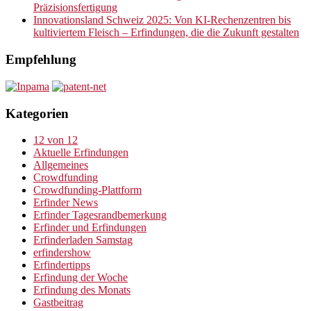
Präzisionsfertigung
Innovationsland Schweiz 2025: Von KI-Rechenzentren bis
kultiviertem Fleisch – Erfindungen, die die Zukunft gestalten
Empfehlung
Kategorien
12 von 12
Aktuelle Erfindungen
Allgemeines
Crowdfunding
Crowdfunding-Plattform
Erfinder News
Erfinder Tagesrandbemerkung
Erfinder und Erfindungen
Erfinderladen Samstag
erfindershow
Erfindertipps
Erfindung der Woche
Erfindung des Monats
Gastbeitrag