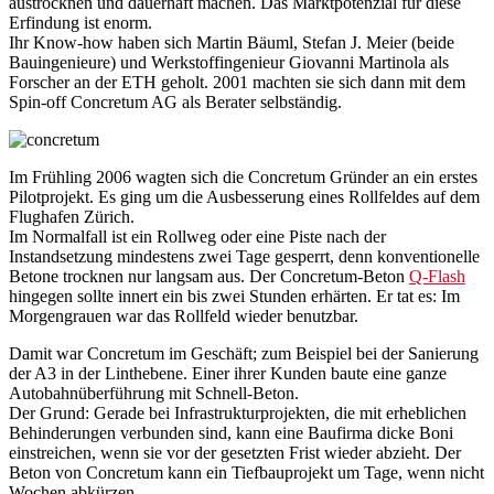
austrocknen und dauerhaft machen. Das Marktpotenzial für diese
Erfindung ist enorm.
Ihr Know-how haben sich Martin Bäuml, Stefan J. Meier (beide
Bauingenieure) und Werkstoffingenieur Giovanni Martinola als
Forscher an der ETH geholt. 2001 machten sie sich dann mit dem
Spin-off Concretum AG als Berater selbständig.
Im Frühling 2006 wagten sich die Concretum Gründer an ein erstes
Pilotprojekt. Es ging um die Ausbesserung eines Rollfeldes auf dem
Flughafen Zürich.
Im Normalfall ist ein Rollweg oder eine Piste nach der
Instandsetzung mindestens zwei Tage gesperrt, denn konventionelle
Betone trocknen nur langsam aus. Der Concretum-Beton
Q-Flash
hingegen sollte innert ein bis zwei Stunden erhärten. Er tat es: Im
Morgengrauen war das Rollfeld wieder benutzbar.
Damit war Concretum im Geschäft; zum Beispiel bei der Sanierung
der A3 in der Linthebene. Einer ihrer Kunden baute eine ganze
Autobahnüberführung mit Schnell-Beton.
Der Grund: Gerade bei Infrastrukturprojekten, die mit erheblichen
Behinderungen verbunden sind, kann eine Baufirma dicke Boni
einstreichen, wenn sie vor der gesetzten Frist wieder abzieht. Der
Beton von Concretum kann ein Tiefbauprojekt um Tage, wenn nicht
Wochen abkürzen.