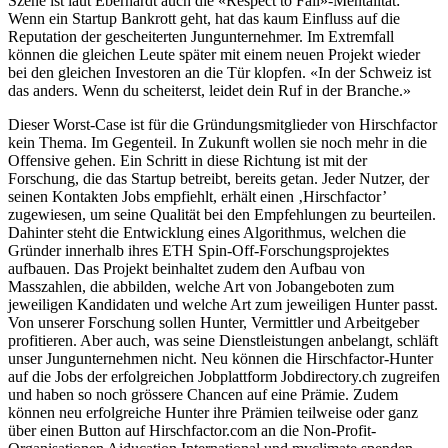
Szene ist laut Eberhardt auch die «Respect to Fail»-Mentalität:
Wenn ein Startup Bankrott geht, hat das kaum Einfluss auf die
Reputation der gescheiterten Jungunternehmer. Im Extremfall
können die gleichen Leute später mit einem neuen Projekt wieder
bei den gleichen Investoren an die Tür klopfen. «In der Schweiz ist
das anders. Wenn du scheiterst, leidet dein Ruf in der Branche.»
Dieser Worst-Case ist für die Gründungsmitglieder von Hirschfactor
kein Thema. Im Gegenteil. In Zukunft wollen sie noch mehr in die
Offensive gehen. Ein Schritt in diese Richtung ist mit der
Forschung, die das Startup betreibt, bereits getan. Jeder Nutzer, der
seinen Kontakten Jobs empfiehlt, erhält einen ‚Hirschfactor’
zugewiesen, um seine Qualität bei den Empfehlungen zu beurteilen.
Dahinter steht die Entwicklung eines Algorithmus, welchen die
Gründer innerhalb ihres ETH Spin-Off-Forschungsprojektes
aufbauen. Das Projekt beinhaltet zudem den Aufbau von
Masszahlen, die abbilden, welche Art von Jobangeboten zum
jeweiligen Kandidaten und welche Art zum jeweiligen Hunter passt.
Von unserer Forschung sollen Hunter, Vermittler und Arbeitgeber
profitieren. Aber auch, was seine Dienstleistungen anbelangt, schläft
unser Jungunternehmen nicht. Neu können die Hirschfactor-Hunter
auf die Jobs der erfolgreichen Jobplattform Jobdirectory.ch zugreifen
und haben so noch grössere Chancen auf eine Prämie. Zudem
können neu erfolgreiche Hunter ihre Prämien teilweise oder ganz
über einen Button auf Hirschfactor.com an die Non-Profit-