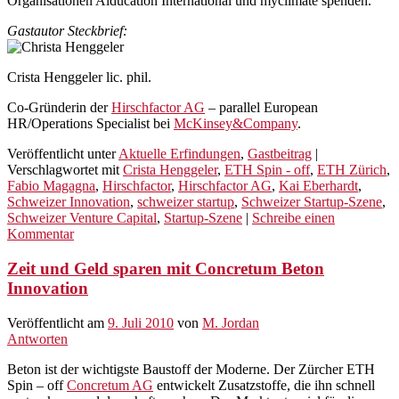
Organisationen Aiducation International und myclimate spenden.
Gastautor Steckbrief:
Crista Henggeler lic. phil.
Co-Gründerin der
Hirschfactor AG
– parallel European
HR/Operations Specialist bei
McKinsey&Company
.
Veröffentlicht unter
Aktuelle Erfindungen
,
Gastbeitrag
|
Verschlagwortet mit
Crista Henggeler
,
ETH Spin - off
,
ETH Zürich
,
Fabio Magagna
,
Hirschfactor
,
Hirschfactor AG
,
Kai Eberhardt
,
Schweizer Innovation
,
schweizer startup
,
Schweizer Startup-Szene
,
Schweizer Venture Capital
,
Startup-Szene
|
Schreibe einen
Kommentar
Zeit und Geld sparen mit Concretum Beton
Innovation
Veröffentlicht am
9. Juli 2010
von
M. Jordan
Antworten
Beton ist der wichtigste Baustoff der Moderne. Der Zürcher ETH
Spin – off
Concretum AG
entwickelt Zusatzstoffe, die ihn schnell