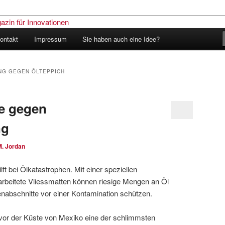
ontakt
Impressum
Sie haben auch eine Idee?
nder – Das Schweizer Magazin
nen
NG GEGEN ÖLTEPPICH
e gegen
ng
M. Jordan
 bei Ölkatastrophen. Mit einer speziellen
rbeitete Vliessmatten können riesige Mengen an Öl
abschnitte vor einer Kontamination schützen.
t vor der Küste von Mexiko eine der schlimmsten