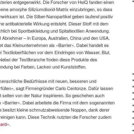
terien entgegenwirkt. Die Forscher von HeiQ fanden einen
 eine amorphe Siliziumdioxid-Matrix einzubringen, so dass
chwirksam ist. Die Silber-Nanopartikel geben laufend positiv
e antibakterielle Wirkung entsteht. Dieser Stoff mit dem
lich bei Sportbekleidung und Spitaltextilien Anwendung.
ll Abnehmer – in Europa, Australien, China und den USA.
et das Kleinunternehmen als «Barrier». Dabei handelt es
ei Textiloberflächen vor dem Eindringen von Wasser, Blut,
Nebst der Textilbranche finden diese Produkte des
dung bei Farben, Lacken und Kunststoffen.
 menschliche Bedürfnisse mit neuen, besseren und
rfüllen», sagt Firmengründer Carlo Centonze. Dafür lassen
t selten von der Natur inspirieren. So geschehen auch
Barrier». Dabei arbeitete die Firma mit dem sogenannten
me besitzt kleine schmutzabweisende Noppen, dank derer
 reinigen kann. Diese Technik nutzten die Forscher zudem
uard
».