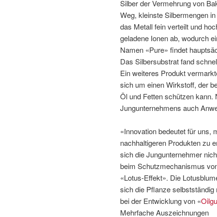
Silber der Vermehrung von Bak
Weg, kleinste Silbermengen in
das Metall fein verteilt und ho
geladene Ionen ab, wodurch ein
Namen «Pure» findet hauptsäch
Das Silbersubstrat fand schne
Ein weiteres Produkt vermarkt
sich um einen Wirkstoff, der b
Öl und Fetten schützen kann. 
Jungunternehmens auch Anwen
«Innovation bedeutet für uns,
nachhaltigeren Produkten zu e
sich die Jungunternehmer nich
beim Schutzmechanismus von «
«Lotus-Effekt». Die Lotusblu
sich die Pflanze selbstständig
bei der Entwicklung von «
Oilg
Mehrfache Auszeichnungen