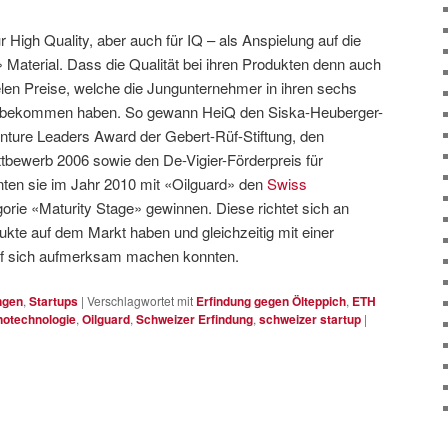
High Quality, aber auch für IQ – als Anspielung auf die
» Material. Dass die Qualität bei ihren Produkten denn auch
vielen Preise, welche die Jungunternehmer in ihren sechs
s bekommen haben. So gewann HeiQ den Siska-Heuberger-
ture Leaders Award der Gebert-Rüf-Stiftung, den
tbewerb 2006 sowie den De-Vigier-Förderpreis für
en sie im Jahr 2010 mit «Oilguard» den
Swiss
gorie «Maturity Stage» gewinnen. Diese richtet sich an
ukte auf dem Markt haben und gleichzeitig mit einer
uf sich aufmerksam machen konnten.
ngen
,
Startups
|
Verschlagwortet mit
Erfindung gegen Ölteppich
,
ETH
otechnologie
,
Oilguard
,
Schweizer Erfindung
,
schweizer startup
|