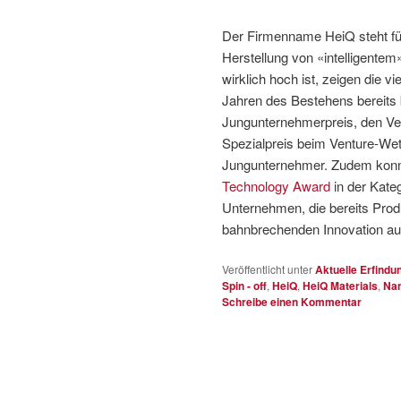
Der Firmenname HeiQ steht für 
Herstellung von «intelligentem
wirklich hoch ist, zeigen die 
Jahren des Bestehens bereit
Jungunternehmerpreis, den Ven
Spezialpreis beim Venture-Wet
Jungunternehmer. Zudem konnt
Technology Award
in der Kate
Unternehmen, die bereits Prod
bahnbrechenden Innovation a
Veröffentlicht unter
Aktuelle Erfindu
Spin - off
,
HeiQ
,
HeiQ Materials
,
Nan
Schreibe einen Kommentar