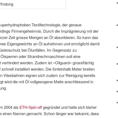
 superhydrophoben Textiltechnologie, der genaue
lerdings Firmengeheimnis. Durch die Imprägnierung mit der
kurzer Zeit grosse Mengen an Öl absorbieren. So kann das
ines Eigengewichts an Öl aufnehmen und ermöglicht damit
üstenschutz bei Ölunfällen. Im Gegensatz zu
Ölsperren oder Strandrechmaschinen soll eine
 verhindert werden. Zudem ist «Oilguard» grossflächig
schnell installiert werden. Die fünfeinhalb Meter breiten
en Vliesbahnen eignen sich zudem zur Reinigung bereits
gt wird die mit Öl vollgesogene Matte anschliessend in
ung.
hr 2004 als
ETH-Spin-off
gegründet und hatte sich bisher
che einen Namen gemacht. Schon länger war bekannt, dass