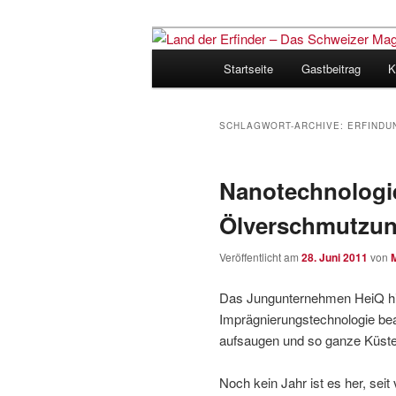
Zum
Zum
Inhalt
sekundären
Hauptmenü
Startseite
Gastbeitrag
K
wechseln
Inhalt
Land der Erfi
wechseln
für Innovatio
SCHLAGWORT-ARCHIVE:
ERFINDU
Nanotechnologi
Ölverschmutzu
Veröffentlicht am
28. Juni 2011
von
Das Jungunternehmen HeiQ hilft
Imprägnierungstechnologie bea
aufsaugen und so ganze Küsten
Noch kein Jahr ist es her, sei