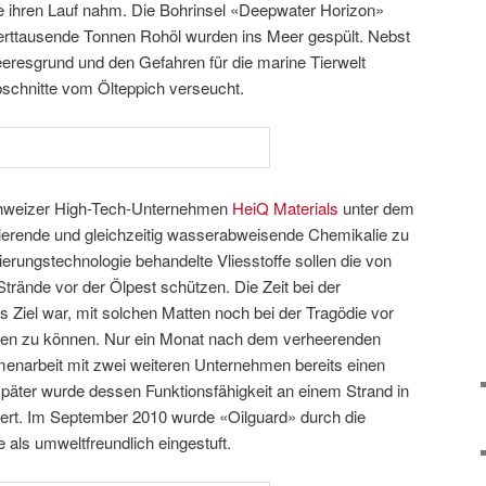
e ihren Lauf nahm. Die Bohrinsel «Deepwater Horizon»
erttausende Tonnen Rohöl wurden ins Meer gespült. Nebst
esgrund und den Gefahren für die marine Tierwelt
schnitte vom Ölteppich verseucht.
hweizer High-Tech-Unternehmen
HeiQ Materials
unter dem
ierende und gleichzeitig wasserabweisende Chemikalie zu
ierungstechnologie behandelte Vliesstoffe sollen die von
Strände vor der Ölpest schützen. Die Zeit bei der
 Ziel war, mit solchen Matten noch bei der Tragödie vor
fen zu können. Nur ein Monat nach dem verheerenden
enarbeit mit zwei weiteren Unternehmen bereits einen
später wurde dessen Funktionsfähigkeit an einem Strand in
ert. Im September 2010 wurde «Oilguard» durch die
ls umweltfreundlich eingestuft.