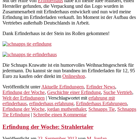
Mit der Hilfe von
Erfinderhaus
habe ich meine Idee realisiert, einen
Hersteller gefunden, die Verpackung und das Logo wurden in
Zusammenarbeit mit Erfinderhaus entwickelt und nun wird meine
Erfindung im Erfinderladen verkauft. Im Moment ist der Aufbau des
Vertriebes außerhalb Deutschlands in Arbeit.
Dank Erfinderhaus ist der Stein ins Rollen gekommen!
Die Schnaps Krawatte ist ein humorvolles Weihnachtsgeschenk für
jedermann. Du kannst sie nun brandneu im Erfinderladen für 12, 95
Euro zu kaufen oder direkt im
Onlineshop
.
Veröffentlicht unter
Aktuelle Erfindungen
,
Erfinder News
,
Erfindung der Woche
,
Geschichte einer Erfindung
,
Suche Vertrieb
,
Welt der Erfindungen
|
Verschlagwortet mit
erfahrung mit
erfinderhaus
,
erfinderhaus erfahrung
,
Erfinderhaus Erfahrungen
,
Erfindung der Woche
,
jordan muthenthaler
,
Schnapps Tie
,
Schnapps
Tie Erfindung
|
Schreibe einen Kommentar
Erfindung der Woche: Strahlertaler
Veröffentlicht am
23. September 2013
von
M. Jordan