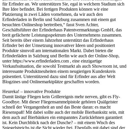
für Erfinder an. Wir unterstützen Sie, egal in welchem Stadium sich
Ihre Idee befindet. Bei fertigen Produkten können wir eine
Platzierung in zwei Läden vornehmen, da wir auch den
Erfinderladen in Berlin und Salzburg zusammen mit einem gut
besuchten Onlineshop bertreiben,“ fasst Sven Achter,
Geschäftsführer der Erfinderhaus Patentvermarktungs GmbH, das
breit gefächerte Leistungsspektrum des Unternehmens zusammen.
Seit bereits über einem Jahrzehnt unterstützt das Erfinderhaus
Erfinder bei der Umsetzung innovativer Ideen und positioniert
Produkte sinnvoll am internationalen Markt. Dabei bieten die
Erfinderläden in Salzburg und Berlin wie auch der Online-Shop,
unter https://www.erfinderladen.com , eine einzigartige
Verkaufssituation, die sowohl Testmarkt als auch Showroom ist, und
interessante Produktneuheiten einem neugierigen Kundenkreis
präsentiert. Unterstützend dazu sind für Erfinder aus aller Welt
Blogzines und Onlinemarktplätze geschaffen worden.
Heureka! – innovative Produkte
Damit lästige Fliegen kein Grillereignis mehr nerven, gibt es Fly-
Goodbye. Mit dieser Fliegensammelpistole gehören Quälgeister
schnell der Vergangenheit an und das Beste daran: es macht
Riesenspaß! Mit dabei sollte auch der mobile Bierbanksitz sein, mit
dem auch auf Bierbänken ein entspanntes Zurücklehnen garantiert
ist. Kein Durchblick nach der Dusche? – mit einem Wisch des
Spiegelstreichs ist die Sicht wieder frei. Ebenfalls mit dabei sind der