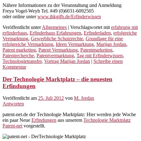
Nähere Informationen zu der Veranstaltung und Anmeldung
Freya Vogel-Weyh Tel. #49 (0)6031-6092505
oder online unter
www.ihkgifb.de/Erfinderwissen
Veröffentlicht unter
Allgemeines
|
Verschlagwortet mit
erfahrung mit
erfinderhaus
,
Erfinderhaus Erfahrungen
,
Erfinderladen
,
erfolgreiche
Vermarktung
,
Gewerbliche Schutzrechte
,
Grundlage für eine
erfolgreiche Vermarktung
,
Ideen Vermarktung
,
Marijan Jordan
,
Patent marketing
,
Patent Vermarktung
,
Patentmarketing
,
Patentrecherche
,
Patentvermarktung
,
Tag mit Erfinderwissen
,
Technologietransfer
,
Vortrag Marijan Jordan
|
Schreibe einen
Kommentar
Der Technologie Marktplatz – die neuesten
Erfindungen
Veröffentlicht am
25. Juli 2012
von
M. Jordan
Antworten
patent-net.de der Technologie Marktplatz: Hier werden jede Woche
ein paar Neue
Erfindungen
aus unserem
Technologie Marktplatz
Patent-net
vorgestellt.