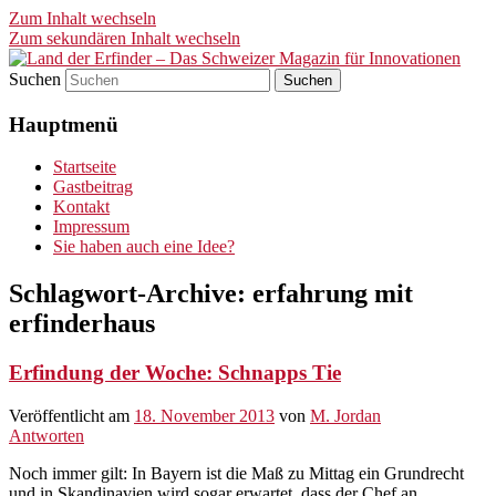
Zum Inhalt wechseln
Zum sekundären Inhalt wechseln
Suchen
Land der Erfinder – Das
Hauptmenü
Schweizer Magazin für
Innovationen
Startseite
Gastbeitrag
Kontakt
Impressum
Sie haben auch eine Idee?
Schlagwort-Archive:
erfahrung mit
erfinderhaus
Erfindung der Woche: Schnapps Tie
Veröffentlicht am
18. November 2013
von
M. Jordan
Antworten
Noch immer gilt: In Bayern ist die Maß zu Mittag ein Grundrecht
und in Skandinavien wird sogar erwartet, dass der Chef an