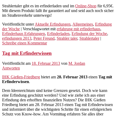
Strahlertaler gibt es im erfinderladen und im
Online-Shop
für 6,95€.
Mit diesem Produkt fallt ihr garantiert auf und seid auch noch sicher
im Straßenverkehr unterwegs!
Veröffentlicht unter
Aktuelle Erfindungen
,
Allgemeines
,
Erfindung
der Woche
|
Verschlagwortet mit
erfahrung mit erfinderhaus
,
Erfinderhaus Erfahrungen
,
Erfinderladen
,
Erfindung der Woche
,
erfindungen 2013
,
Peter Freund
,
Strahler taler
,
Strahlertaler
|
Schreibe einen Kommentar
Tag mit Erfinderwissen
Veröffentlicht am
18. Februar 2013
von
M. Jordan
Antworten
IHK Gießen-Friedberg
bietet am
28. Februar 2013
einen
Tag mit
Erfinderwissen
.
Dem Ideenreichtum sind keine Grenzen gesetzt. Doch wie kann
eine Erfindung geschützt werden? Und wie ziehe ich aus einer
Erfindung den erhofften finanziellen Nutzen? Die IHK Gießen
Friedberg bietet am 28. Februar 2013 einen Tag mit Erfinderwissen
und informiert über die wichtigsten Schritte für einen erfolgreichen
Schutz von Know-how. Am Vormittag erfahren Sie alles über