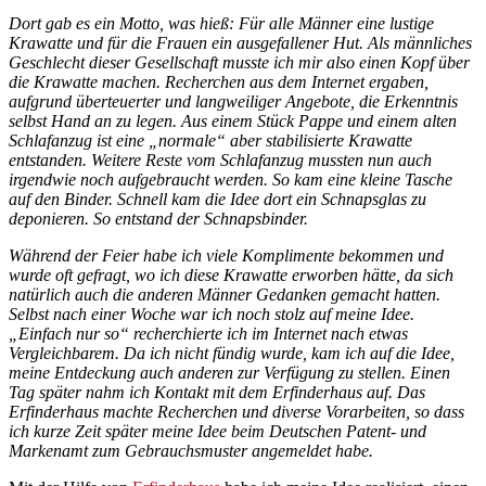
Dort gab es ein Motto, was hieß: Für alle Männer eine lustige
Krawatte und für die Frauen ein ausgefallener Hut. Als männliches
Geschlecht dieser Gesellschaft musste ich mir also einen Kopf über
die Krawatte machen. Recherchen aus dem Internet ergaben,
aufgrund überteuerter und langweiliger Angebote, die Erkenntnis
selbst Hand an zu legen. Aus einem Stück Pappe und einem alten
Schlafanzug ist eine „normale“ aber stabilisierte Krawatte
entstanden. Weitere Reste vom Schlafanzug mussten nun auch
irgendwie noch aufgebraucht werden. So kam eine kleine Tasche
auf den Binder. Schnell kam die Idee dort ein Schnapsglas zu
deponieren. So entstand der Schnapsbinder.
Während der Feier habe ich viele Komplimente bekommen und
wurde oft gefragt, wo ich diese Krawatte erworben hätte, da sich
natürlich auch die anderen Männer Gedanken gemacht hatten.
Selbst nach einer Woche war ich noch stolz auf meine Idee.
„Einfach nur so“ recherchierte ich im Internet nach etwas
Vergleichbarem. Da ich nicht fündig wurde, kam ich auf die Idee,
meine Entdeckung auch anderen zur Verfügung zu stellen. Einen
Tag später nahm ich Kontakt mit dem Erfinderhaus auf. Das
Erfinderhaus machte Recherchen und diverse Vorarbeiten, so dass
ich kurze Zeit später meine Idee beim Deutschen Patent- und
Markenamt zum Gebrauchsmuster angemeldet habe.