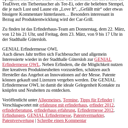
TeaDiver, ein Tiefseetaucher als Tee-Ei, oder die beliebten Stempel,
die je nach Lust und Laune ein „Love It“, „Gefällt mir“ oder etwas
bissigere Kommentare hinterlassen… Besonders interessant in
Bezug auf Produktentwicklung wird der Car-Grill.
Zu finden ist das Erfinderhaus-Team am Donnerstag, dem 22. März,
von 12 bis 21 Uhr, und Freitag, dem 23. März, von 9 bis 17 Uhr in
der Stadthalle Gütersloh.
GENIAL Erfindermesse OWL
Auch dieses Jahr treffen sich Fachbesucher und allgemein
Interessierte wieder in der Stadthalle Gütersloh zur
GENIAL
Erfindermesse OWL
. Neben Erfindern, die die Möglichkeit nutzen
ihre kreativen Produktneuheiten vorzustellen, schätzen auch
Hersteller das Angebot an Innovationen auf der Messe. Patente
können gekauft und Lizenzen vergeben werden. Die GENIAL
Erfindermesse OWL ist damit die ideale Gelegenheit Kontakte zu
knüpfen und Neuheiten zu entdecken.
Veröffentlicht unter
Allgemeines
,
Termine
,
Tipps für Erfinder
|
Verschlagwortet mit
erfahrung mit erfinderhaus
,
erfinder 2012
,
erfinderberatung
,
erfinderhaus erfahrung
,
Erfindermesse 2012
,
Erfindungen
,
GENIAL Erfindermesse
,
Patentvermarkter
,
Patentverwertung
|
Schreibe einen Kommentar