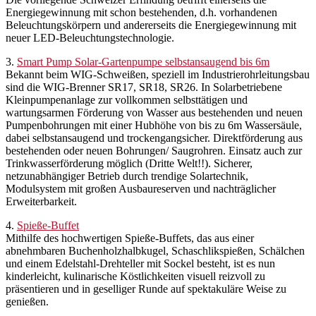
Energiegewinnung mit schon bestehenden, d.h. vorhandenen
Beleuchtungskörpern und andererseits die Energiegewinnung mit
neuer LED-Beleuchtungstechnologie.
3.
Smart Pump Solar-Gartenpumpe selbstansaugend bis 6m
Bekannt beim WIG-Schweißen, speziell im Industrierohrleitungsbau
sind die WIG-Brenner SR17, SR18, SR26. In Solarbetriebene
Kleinpumpenanlage zur vollkommen selbsttätigen und
wartungsarmen Förderung von Wasser aus bestehenden und neuen
Pumpenbohrungen mit einer Hubhöhe von bis zu 6m Wassersäule,
dabei selbstansaugend und trockengangsicher. Direktförderung aus
bestehenden oder neuen Bohrungen/ Saugrohren. Einsatz auch zur
Trinkwasserförderung möglich (Dritte Welt!!). Sicherer,
netzunabhängiger Betrieb durch trendige Solartechnik,
Modulsystem mit großen Ausbaureserven und nachträglicher
Erweiterbarkeit.
4.
Spieße-Buffet
Mithilfe des hochwertigen Spieße-Buffets, das aus einer
abnehmbaren Buchenholzhalbkugel, Schaschlikspießen, Schälchen
und einem Edelstahl-Drehteller mit Sockel besteht, ist es nun
kinderleicht, kulinarische Köstlichkeiten visuell reizvoll zu
präsentieren und in geselliger Runde auf spektakuläre Weise zu
genießen.