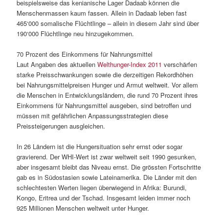
beispielsweise das kenianische Lager Dadaab können die
Menschenmassen kaum fassen. Allein in Dadaab leben fast
465‘000 somalische Flüchtlinge – allein in diesem Jahr sind über
190‘000 Flüchtlinge neu hinzugekommen.
70 Prozent des Einkommens für Nahrungsmittel
Laut Angaben des aktuellen
Welthunger-Index 2011
verschärfen
starke Preisschwankungen sowie die derzeitigen Rekordhöhen
bei Nahrungsmittelpreisen Hunger und Armut weltweit. Vor allem
die Menschen in Entwicklungsländern, die rund 70 Prozent ihres
Einkommens für Nahrungsmittel ausgeben, sind betroffen und
müssen mit gefährlichen Anpassungsstrategien diese
Preissteigerungen ausgleichen.
In 26 Ländern ist die Hungersituation sehr ernst oder sogar
gravierend. Der WHI-Wert ist zwar weltweit seit 1990 gesunken,
aber insgesamt bleibt das Niveau ernst. Die grössten Fortschritte
gab es in Südostasien sowie Lateinamerika. Die Länder mit den
schlechtesten Werten liegen überwiegend in Afrika: Burundi,
Kongo, Eritrea und der Tschad. Insgesamt leiden immer noch
925 Millionen Menschen weltweit unter Hunger.