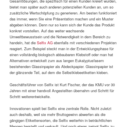
Gesamtlösungen, die spezifisch für einen Kunden kreiert wurden,
bietet man später auch anderen potenziellen Kunden an, um so
zusätzliche Wertschöpfung zu generieren. Am besten funktioniert
das immer, wenn Sie eine Präsentation machen und ein Muster
abgeben können. Denn nur so kann sich der Kunde das Produkt
konkret vorstellen. Auf das weiter wachsende
Umweltbewusstsein und die Notwendigkeit in dem Bereich zu
handeln, hat die
Selfix AG
ebenfalls mit verschiedenen Projekten
reagiert. Zum Beispiel steckt man in der Entwicklungsphase für
einen vollständig biologisch abbaubaren Klebstoff oder man hat
Alternativen entwickelt zum aus langen Eukalyptusfasern
bestehenden Glassinpapier als Abdeckpapier. Glassinpapier ist
der glänzende Teil, auf dem die Selbstklebeetiketten kleben.
Geschäftsführer von Selfix ist Kurt Fischer, der das KMU vor 30
Jahren mit einer handvoll Angestellten übernahm und Schritt für
Schritt weiterentwickelte.
Innovationen spielt bei Selfix eine zentrale Rolle. Nicht zuletzt
auch deshalb, weil sie mehr Bruttogewinn abwerfen als die
gängigen Etikettensorten, die Selfix weiterhin in beträchtlichen
Mengen herstellt und verkauft. Und noch etwas zwingt Selfix zu