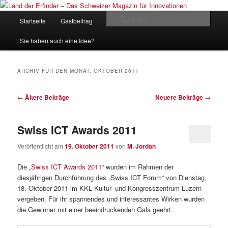
Zum
Zum
Inhalt
sekundären
Hauptmenü
Such
Startseite
Gastbeitrag
Kontakt
Impressum
wechseln
Inhalt
wechseln
Land der Erfinder – Das Schweizer
Sie haben auch eine Idee?
Magazin für Innovationen
ARCHIV FÜR DEN MONAT:
OKTOBER 2011
Beitrags-
←
Ältere Beiträge
Neuere Beiträge
→
Navigation
Swiss ICT Awards 2011
Veröffentlicht am
19. Oktober 2011
von
M. Jordan
Die „
Swiss ICT Awards 2011
“ wurden im Rahmen der
diesjährigen Durchführung des „Swiss ICT Forum“ von Dienstag,
18. Oktober 2011 im KKL Kultur- und Kongresszentrum Luzern
vergeben. Für ihr spannendes und interessantes Wirken wurden
die Gewinner mit einer beeindruckenden Gala geehrt.