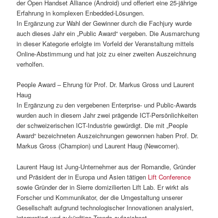
der Open Handset Alliance (Android) und offeriert eine 25-jährige
Erfahrung in komplexen Enbedded-Lösungen.
In Ergänzung zur Wahl der Gewinner durch die Fachjury wurde
auch dieses Jahr ein „Public Award“ vergeben. Die Ausmarchung
in dieser Kategorie erfolgte im Vorfeld der Veranstaltung mittels
Online-Abstimmung und hat joiz zu einer zweiten Auszeichnung
verholfen.
People Award – Ehrung für Prof. Dr. Markus Gross und Laurent
Haug
In Ergänzung zu den vergebenen Enterprise- und Public-Awards
wurden auch in diesem Jahr zwei prägende ICT-Persönlichkeiten
der schweizerischen ICT-Industrie gewürdigt. Die mit „People
Award“ bezeichneten Auszeichnungen gewonnen haben Prof. Dr.
Markus Gross (Champion) und Laurent Haug (Newcomer).
Laurent Haug ist Jung-Unternehmer aus der Romandie, Gründer
und Präsident der in Europa und Asien tätigen
Lift Conference
sowie Gründer der in Sierre domizilierten Lift Lab. Er wirkt als
Forscher und Kommunikator, der die Umgestaltung unserer
Gesellschaft aufgrund technologischer Innovationen analysiert,
interpretiert und zukünftige Trends aufzeichnet.