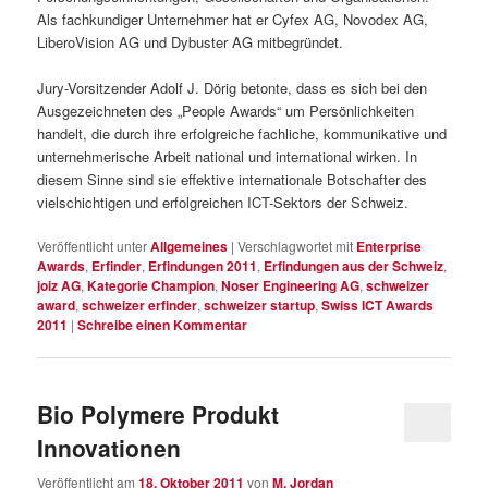
Als fachkundiger Unternehmer hat er Cyfex AG, Novodex AG,
LiberoVision AG und Dybuster AG mitbegründet.
Jury-Vorsitzender Adolf J. Dörig betonte, dass es sich bei den
Ausgezeichneten des „People Awards“ um Persönlichkeiten
handelt, die durch ihre erfolgreiche fachliche, kommunikative und
unternehmerische Arbeit national und international wirken. In
diesem Sinne sind sie effektive internationale Botschafter des
vielschichtigen und erfolgreichen ICT-Sektors der Schweiz.
Veröffentlicht unter
Allgemeines
|
Verschlagwortet mit
Enterprise
Awards
,
Erfinder
,
Erfindungen 2011
,
Erfindungen aus der Schweiz
,
joiz AG
,
Kategorie Champion
,
Noser Engineering AG
,
schweizer
award
,
schweizer erfinder
,
schweizer startup
,
Swiss ICT Awards
2011
|
Schreibe einen Kommentar
Bio Polymere Produkt
Innovationen
Veröffentlicht am
18. Oktober 2011
von
M. Jordan