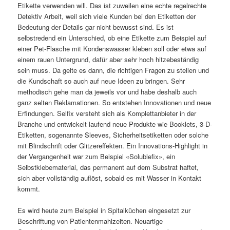
Etikette verwenden will. Das ist zuweilen eine echte regelrechte
Detektiv Arbeit, weil sich viele Kunden bei den Etiketten der
Bedeutung der Details gar nicht bewusst sind. Es ist
selbstredend ein Unterschied, ob eine Etikette zum Beispiel auf
einer Pet-Flasche mit Kondenswasser kleben soll oder etwa auf
einem rauen Untergrund, dafür aber sehr hoch hitzebeständig
sein muss. Da gelte es dann, die richtigen Fragen zu stellen und
die Kundschaft so auch auf neue Ideen zu bringen. Sehr
methodisch gehe man da jeweils vor und habe deshalb auch
ganz selten Reklamationen. So entstehen Innovationen und neue
Erfindungen. Selfix versteht sich als Komplettanbieter in der
Branche und entwickelt laufend neue Produkte wie Booklets, 3-D-
Etiketten, sogenannte Sleeves, Sicherheitsetiketten oder solche
mit Blindschrift oder Glitzereffekten. Ein Innovations-Highlight in
der Vergangenheit war zum Beispiel «Solublefix», ein
Selbstklebematerial, das permanent auf dem Substrat haftet,
sich aber vollständig auflöst, sobald es mit Wasser in Kontakt
kommt.
Es wird heute zum Beispiel in Spitalküchen eingesetzt zur
Beschriftung von Patientenmahlzeiten. Neuartige