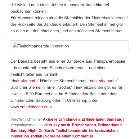
die wir im Laufe eines Jahres in unserem Nachthimmel
beobachten können.
Für Hobbyastrologen sind die Sternbilder der Tierkreiszeichen auf
der Rückseite der Banderole erläutert. Den Sternenhimmel gibt
es auch mit den nördlichen, und den südlichen Sternenhimmel.
Der Bausatz besteht aus einer Banderole aus Transparentpapier
– bedruckt mit einem Siebdruckverfahren – und einen
Teelichthalter aus Keramik.
“
dark sky north
” Nördlicher Sternenhimmel, “
dark sky south
”
Südlicher Sternenhimmel, “zodiak” Tierkreiszeichen gibt es für
jeweils 15,90 Euro bei uns im Erfinderladen Berlin oder dem
Erfinderladen Salzburg oder im Onlineshop unter
www.erfinderladen.com
.
Veröffentlicht unter
Aktuelle Erfindungen
,
Erfinderladen Samstag
|
Verschlagwortet mit
dark sky north
,
Erfinderladen
,
Erfinderladen
Samstag
,
Night On Earth
,
Teelicht­banderole
,
tierkreiszeichen
Innovation
,
zodiak
|
Schreibe einen Kommentar