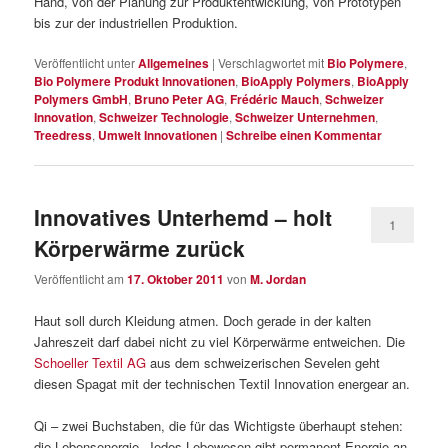
Hand, von der Planung zur Produktentwicklung, von Prototypen
bis zur der industriellen Produktion.
Veröffentlicht unter
Allgemeines
|
Verschlagwortet mit
Bio Polymere
,
Bio Polymere Produkt Innovationen
,
BioApply Polymers
,
BioApply
Polymers GmbH
,
Bruno Peter AG
,
Frédéric Mauch
,
Schweizer
Innovation
,
Schweizer Technologie
,
Schweizer Unternehmen
,
Treedress
,
Umwelt Innovationen
|
Schreibe einen Kommentar
Innovatives Unterhemd – holt
1
Körperwärme zurück
Veröffentlicht am
17. Oktober 2011
von
M. Jordan
Haut soll durch Kleidung atmen. Doch gerade in der kalten
Jahreszeit darf dabei nicht zu viel Körperwärme entweichen. Die
Schoeller Textil AG
aus dem schweizerischen Sevelen geht
diesen Spagat mit der technischen Textil Innovation energear an.
Qi – zwei Buchstaben, die für das Wichtigste überhaupt stehen:
die Lebensenergie. Jedes Lebewesen gibt permanent Energie an