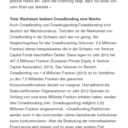
grösste Risiko ein. Denn die Erfahrung zeigt, dass nur eines von
zehn Start-ups überlebt.»
Trotz Wachstum bedient Crowdfunding eine Nische
Auch Crowdlending und Crowdsupporting/Crowddonating sind
deutlich auf Wachstumskurs. Trotzdem ist der Marktanteil von
Crowdfunding in der Schweiz nach wie vor gering. Als
Vergleichsgrösse für das Crowdinvesting (Volumen: 5.6 Millionen
Franken) dienen beispielsweise die in der Schweiz von Venture
Capital Fonds beschafften Gelder. Diese lagen im Jahr 2012 bei
407.5 Millionen Franken (European Private Equity & Venture
Capital Association, 2013). Das Volumen im Bereich
Crowdlending von 1.8 Millionen Franken (2013) ist im Verhältnis
zu den 7.5 Milliarden Franken des gesamten
Konsumkreditmarktes derzeit nur marginal. Und während die
Zewo-zertifizierten Organisationen im Jahr 2012 Spenden im
Umfang von rund einer Milliarde Franken erhalten haben, wurden
über Crowddonating (inkl. Crowdsupporting) lediglich 2.52
Millionen Franken eingesammelt. «Crowdfunding-Plattformen
werden auch in den kommenden Jahren bestehende Institutionen
kaum konkurrenzieren. Aber die Bedeutung der internetbasierten
Finanzierung wird steigen und im einen oder anderen Fall