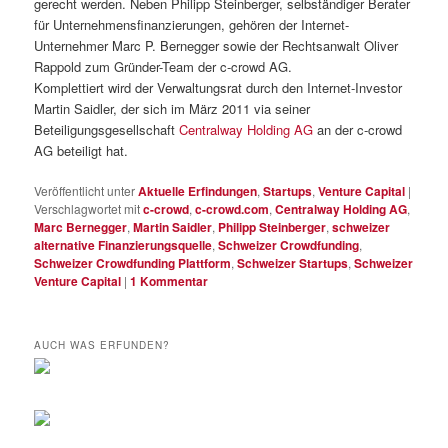
gerecht werden. Neben Philipp Steinberger, selbständiger Berater
für Unternehmensfinanzierungen, gehören der Internet-
Unternehmer Marc P. Bernegger sowie der Rechtsanwalt Oliver
Rappold zum Gründer-Team der c-crowd AG.
Komplettiert wird der Verwaltungsrat durch den Internet-Investor
Martin Saidler, der sich im März 2011 via seiner
Beteiligungsgesellschaft
Centralway Holding AG
an der c-crowd
AG beteiligt hat.
Veröffentlicht unter
Aktuelle Erfindungen
,
Startups
,
Venture Capital
|
Verschlagwortet mit
c-crowd
,
c-crowd.com
,
Centralway Holding AG
,
Marc Bernegger
,
Martin Saidler
,
Philipp Steinberger
,
schweizer
alternative Finanzierungsquelle
,
Schweizer Crowdfunding
,
Schweizer Crowdfunding Plattform
,
Schweizer Startups
,
Schweizer
Venture Capital
|
1
Kommentar
AUCH WAS ERFUNDEN?