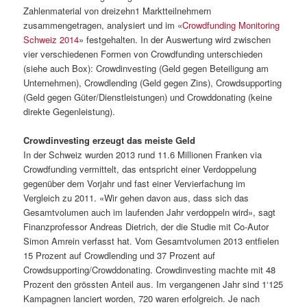
Zahlenmaterial von dreizehn1 Marktteilnehmern
zusammengetragen, analysiert und im «
Crowdfunding Monitoring
Schweiz 2014
» festgehalten. In der Auswertung wird zwischen
vier verschiedenen Formen von Crowdfunding unterschieden
(siehe auch Box): Crowdinvesting (Geld gegen Beteiligung am
Unternehmen), Crowdlending (Geld gegen Zins), Crowdsupporting
(Geld gegen Güter/Dienstleistungen) und Crowddonating (keine
direkte Gegenleistung).
Crowdinvesting erzeugt das meiste Geld
In der Schweiz wurden 2013 rund 11.6 Millionen Franken via
Crowdfunding vermittelt, das entspricht einer Verdoppelung
gegenüber dem Vorjahr und fast einer Vervierfachung im
Vergleich zu 2011. «Wir gehen davon aus, dass sich das
Gesamtvolumen auch im laufenden Jahr verdoppeln wird», sagt
Finanzprofessor Andreas Dietrich, der die Studie mit Co-Autor
Simon Amrein verfasst hat. Vom Gesamtvolumen 2013 entfielen
15 Prozent auf Crowdlending und 37 Prozent auf
Crowdsupporting/Crowddonating. Crowdinvesting machte mit 48
Prozent den grössten Anteil aus. Im vergangenen Jahr sind 1‘125
Kampagnen lanciert worden, 720 waren erfolgreich. Je nach