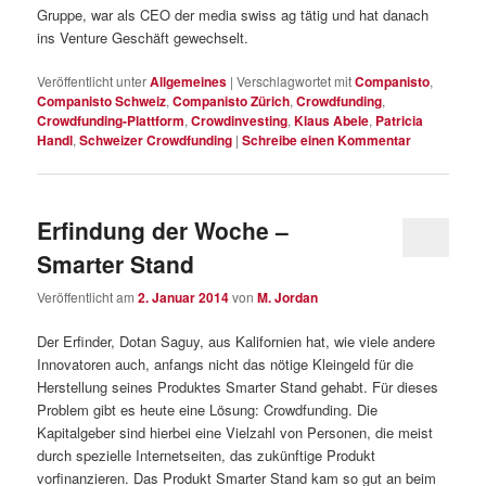
Gruppe, war als CEO der media swiss ag tätig und hat danach
ins Venture Geschäft gewechselt.
Veröffentlicht unter
Allgemeines
|
Verschlagwortet mit
Companisto
,
Companisto Schweiz
,
Companisto Zürich
,
Crowdfunding
,
Crowdfunding-Plattform
,
Crowdinvesting
,
Klaus Abele
,
Patricia
Handl
,
Schweizer Crowdfunding
|
Schreibe einen Kommentar
Erfindung der Woche –
Smarter Stand
Veröffentlicht am
2. Januar 2014
von
M. Jordan
Der Erfinder, Dotan Saguy, aus Kalifornien hat, wie viele andere
Innovatoren auch, anfangs nicht das nötige Kleingeld für die
Herstellung seines Produktes Smarter Stand gehabt. Für dieses
Problem gibt es heute eine Lösung: Crowdfunding. Die
Kapitalgeber sind hierbei eine Vielzahl von Personen, die meist
durch spezielle Internetseiten, das zukünftige Produkt
vorfinanzieren. Das Produkt Smarter Stand kam so gut an beim