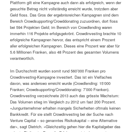
Plattform gilt eine Kampagne auch dann als erfolgreich, wenn der
gesuchte Betrag nicht vollständig erreicht wurde, trotzdem aber
Geld floss. Das Gros der ergebnisreichen Kampagnen sind dem
Bereich Crowdsupporting/Crowddonating zuzuordnen, dort floss
bei 594 Projekten Geld; im Bereich von Crowdlending waren
immerhin 116 Projekte erfolgsgekrönt. Crowdinvesting brachte 10
erfolgreiche Kampagnen hervor, das entspricht einem Prozent
aller erfolgreichen Kampagnen. Dieses eine Prozent war aber für
5.6 Millionen Franken, also 48 Prozent des gesamten Volumens
verantwortlich.
Im Durchschnitt wurden somit rund 560ʼ000 Franken pro
Crowdinvesting-Kampagne investiert. Das ist ein Vielfaches
davon, was anderswo erreicht wurde (Crowdlending: 15‘000
Franken; Crowdsupporting/Crowddonating: 7ʼ000 Franken).
Crowdinvesting verzeichnete 2013 auch das grösste Wachstum:
Das Volumen stieg im Vergleich zu 2012 um fast 200 Prozent.
«Jungunternehmer erhalten mangels Sicherheiten oftmals keinen
Bankkredit. Für sie stellt Crowdinvesting bei der Suche nach
Venture Capital – so genanntes Risikokapital – eine Alternative
dar», sagt Dietrich. «Gleichzeitig gehen hier die Kapitalgeber das