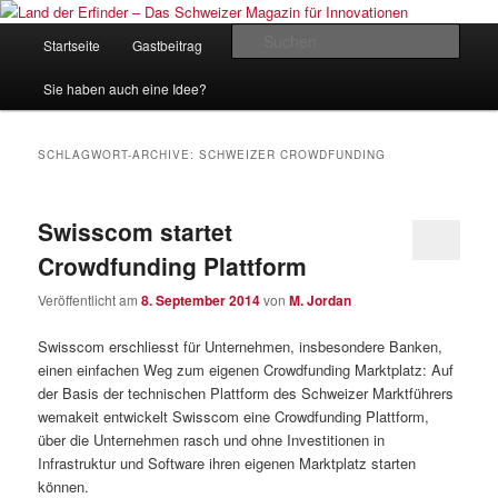
Zum
Zum
Inhalt
sekundären
Hauptmenü
Such
Startseite
Gastbeitrag
Kontakt
Impressum
wechseln
Inhalt
wechseln
Land der Erfinder – Das Schweizer
Sie haben auch eine Idee?
Magazin für Innovationen
SCHLAGWORT-ARCHIVE:
SCHWEIZER CROWDFUNDING
Swisscom startet
Crowdfunding Plattform
Veröffentlicht am
8. September 2014
von
M. Jordan
Swisscom erschliesst für Unternehmen, insbesondere Banken,
einen einfachen Weg zum eigenen Crowdfunding Marktplatz: Auf
der Basis der technischen Plattform des Schweizer Marktführers
wemakeit entwickelt Swisscom eine Crowdfunding Plattform,
über die Unternehmen rasch und ohne Investitionen in
Infrastruktur und Software ihren eigenen Marktplatz starten
können.