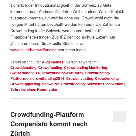
sicherlich der Innovationstätigkeit in der Schweiz zu Gute
kommen», sagt Andreas Dietrich. «Weil auf diese Weise Projekte
zustande kommen, für welche ohne die ‹Crowd› wohl nicht die
nötigen Mittel hätten beschafft werden können.» Die Zahlen zu
Crowdfunding in der Schweiz werden vom Institut für
Finanzdienstleistungen Zug IFZ der Hochschule Luzern nun
jährlich erhoben. Die aktuelle Studie ist auf
www.hslu.ch/crowdfunding
herunterzuladen.
Veröffentlicht unter
Allgemeines
|
Verschlagwortet mit
Crowddonating
,
Crowdfunding
,
Crowdfunding Monitoring
Switzerland 2014
,
Crowdfunding-Plattform
,
Crowdfunding-
Plattformen
,
crowdfunding2014
,
Crowdinvesting
,
Crowdlending
,
Crowdsupporting
,
Schweizer Crowdfunding
,
Schweizer Innovation
|
Schreibe einen Kommentar
Crowdfunding-Plattform
Companisto kommt nach
Zürich