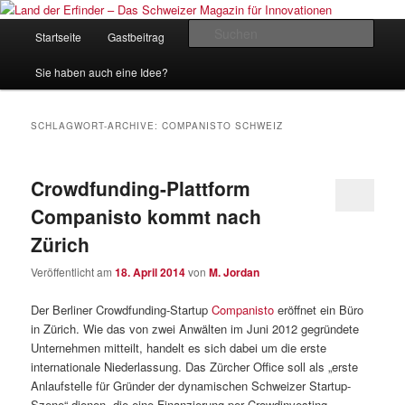
Zum
Zum
Inhalt
sekundären
Hauptmenü
Such
Startseite
Gastbeitrag
Kontakt
Impressum
wechseln
Inhalt
wechseln
Land der Erfinder – Das Schweizer
Sie haben auch eine Idee?
Magazin für Innovationen
SCHLAGWORT-ARCHIVE:
COMPANISTO SCHWEIZ
Crowdfunding-Plattform
Companisto kommt nach
Zürich
Veröffentlicht am
18. April 2014
von
M. Jordan
Der Berliner Crowdfunding-Startup
Companisto
eröffnet ein Büro
in Zürich. Wie das von zwei Anwälten im Juni 2012 gegründete
Unternehmen mitteilt, handelt es sich dabei um die erste
internationale Niederlassung. Das Zürcher Office soll als „erste
Anlaufstelle für Gründer der dynamischen Schweizer Startup-
Szene“ dienen, die eine Finanzierung per Crowdinvesting