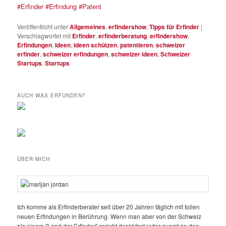
#Erfinder
#Erfindung
#Patent
Veröffentlicht unter
Allgemeines
,
erfindershow
,
Tipps für Erfinder
|
Verschlagwortet mit
Erfinder
,
erfinderberatung
,
erfindershow
,
Erfindungen
,
Ideen
,
ideen schützen
,
patentieren
,
schweizer
erfinder
,
schweizer erfindungen
,
schweizer ideen
,
Schweizer
Startups
,
Startups
AUCH WAS ERFUNDEN?
ÜBER MICH
Ich komme als Erfinderberater seit über 20 Jahren täglich mit tollen
neuen Erfindungen in Berührung. Wenn man aber von der Schweiz
als einem "Land der Erfinder" spricht denkt fast jeder zuerst an das