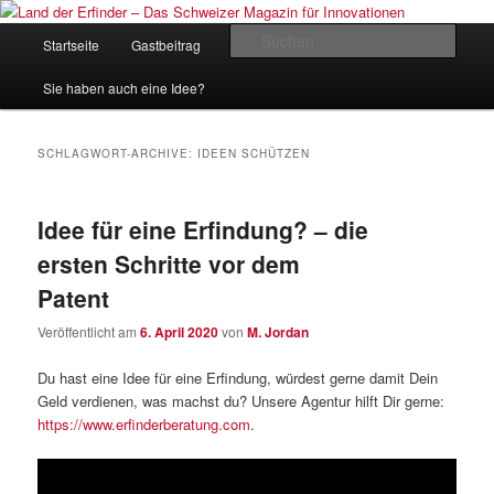
Zum
Zum
Inhalt
sekundären
Hauptmenü
Such
Startseite
Gastbeitrag
Kontakt
Impressum
wechseln
Inhalt
wechseln
Land der Erfinder – Das Schweizer
Sie haben auch eine Idee?
Magazin für Innovationen
SCHLAGWORT-ARCHIVE:
IDEEN SCHÜTZEN
Idee für eine Erfindung? – die
ersten Schritte vor dem
Patent
Veröffentlicht am
6. April 2020
von
M. Jordan
Du hast eine Idee für eine Erfindung, würdest gerne damit Dein
Geld verdienen, was machst du? Unsere Agentur hilft Dir gerne:
https://www.erfinderberatung.com
.