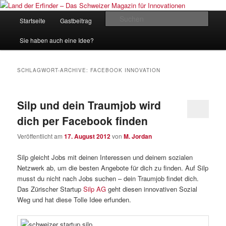
Zum
Zum
Inhalt
sekundären
Hauptmenü
Such
Startseite
Gastbeitrag
Kontakt
Impressum
wechseln
Inhalt
wechseln
Land der Erfinder – Das Schweizer
Sie haben auch eine Idee?
Magazin für Innovationen
SCHLAGWORT-ARCHIVE:
FACEBOOK INNOVATION
Silp und dein Traumjob wird
dich per Facebook finden
Veröffentlicht am
17. August 2012
von
M. Jordan
Silp gleicht Jobs mit deinen Interessen und deinem sozialen
Netzwerk ab, um die besten Angebote für dich zu finden. Auf Silp
musst du nicht nach Jobs suchen – dein Traumjob findet dich.
Das Zürischer Startup
Silp AG
geht diesen innovativen Sozial
Weg und hat diese Tolle Idee erfunden.