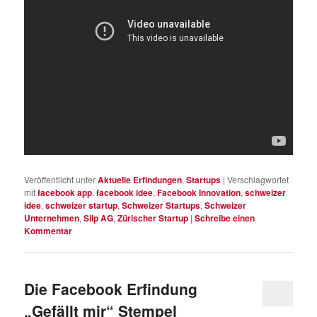
Veröffentlicht unter
Aktuelle Erfindungen
,
Startups
|
Verschlagwortet
mit
facebook app
,
facebook idee
,
Facebook Innovation
,
schweizer
idee
,
schweizer startup
,
Schweizer Startups
,
Schweizer
Unternehmen
,
Silp AG
,
Zürischer Startup
|
Schreibe einen
Kommentar
Die Facebook Erfindung
„Gefällt mir“ Stempel