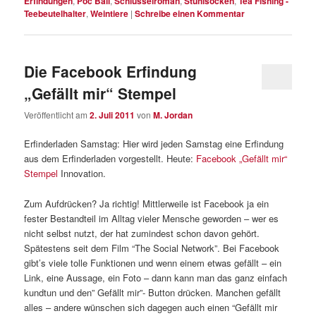
Erfindungen
,
Poc Ball
,
Schlüsselroman
,
Stuhlsocken
,
Tea Fishing -
Teebeutelhalter
,
Weintiere
|
Schreibe einen Kommentar
Die Facebook Erfindung
„Gefällt mir“ Stempel
Veröffentlicht am
2. Juli 2011
von
M. Jordan
Erfinderladen Samstag: Hier wird jeden Samstag eine Erfindung
aus dem Erfinderladen vorgestellt. Heute:
Facebook „Gefällt mir“
Stempel
Innovation.
Zum Aufdrücken? Ja richtig! Mittlerweile ist Facebook ja ein
fester Bestandteil im Alltag vieler Mensche geworden – wer es
nicht selbst nutzt, der hat zumindest schon davon gehört.
Spätestens seit dem Film “The Social Network”. Bei Facebook
gibt’s viele tolle Funktionen und wenn einem etwas gefällt – ein
Link, eine Aussage, ein Foto – dann kann man das ganz einfach
kundtun und den” Gefällt mir”- Button drücken. Manchen gefällt
alles – andere wünschen sich dagegen auch einen “Gefällt mir