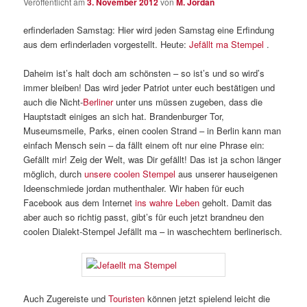
Veröffentlicht am
3. November 2012
von
M. Jordan
erfinderladen Samstag: Hier wird jeden Samstag eine Erfindung
aus dem erfinderladen vorgestellt. Heute:
Jefällt ma Stempel
.
Daheim ist’s halt doch am schönsten – so ist’s und so wird’s
immer bleiben! Das wird jeder Patriot unter euch bestätigen und
auch die Nicht-
Berliner
unter uns müssen zugeben, dass die
Hauptstadt einiges an sich hat. Brandenburger Tor,
Museumsmeile, Parks, einen coolen Strand – in Berlin kann man
einfach Mensch sein – da fällt einem oft nur eine Phrase ein:
Gefällt mir! Zeig der Welt, was Dir gefällt! Das ist ja schon länger
möglich, durch
unsere coolen Stempel
aus unserer hauseigenen
Ideenschmiede jordan muthenthaler. Wir haben für euch
Facebook aus dem Internet
ins wahre Leben
geholt. Damit das
aber auch so richtig passt, gibt’s für euch jetzt brandneu den
coolen Dialekt-Stempel Jefällt ma – in waschechtem berlinerisch.
Auch Zugereiste und
Touristen
können jetzt spielend leicht die