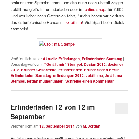
berlinerische Sprache lernen und das auch noch überall zeigen.
Jefällt ma gibt’s im erfinderladen oder im
online-shop
, für 7,90€!
Und wer lieber nach Österreich fährt, für den haben wir exklusiv
das österreichische Pendant –
Gfoit ma
! Viel Spaß beim Dialekt-
stempeln!
Veröffentlicht unter
Aktuelle Erfindungen
,
Erfinderladen Samstag
|
Verschlagwortet mit
"Gefällt mir" Stempel
,
Design 2012
,
designer
2012
,
Erfinder Geschenke
,
Erfinderladen
,
Erfinderladen Berlin
,
Erfinderladen Samstag
,
erfindungen 2012
,
Jefällt ma
,
Jefällt ma
Stempel
,
jordan muthenthaler
|
Schreibe einen Kommentar
Erfinderladen 12 von 12 im
September
Veröffentlicht am
12. September 2011
von
M. Jordan
Es ist schon wieder der zwölfte und ich stelle euch wieder zwölf