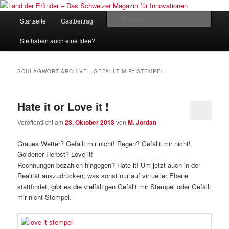
Zum
Zum
Inhalt
sekundären
Hauptmenü
Such
Startseite
Gastbeitrag
Kontakt
Impressum
wechseln
Inhalt
wechseln
Land der Erfinder – Das Schweizer
Sie haben auch eine Idee?
Magazin für Innovationen
SCHLAGWORT-ARCHIVE:
„GEFÄLLT MIR“ STEMPEL
Hate it or Love it !
Veröffentlicht am
23. Oktober 2013
von
M. Jordan
Graues Wetter? Gefällt mir nicht! Regen? Gefällt mir nicht!
Goldener Herbst? Love it!
Rechnungen bezahlen hingegen? Hate it! Um jetzt auch in der
Realität auszudrücken, was sonst nur auf virtueller Ebene
stattfindet, gibt es die vielfältigen Gefällt mir Stempel oder Gefällt
mir nicht Stempel.