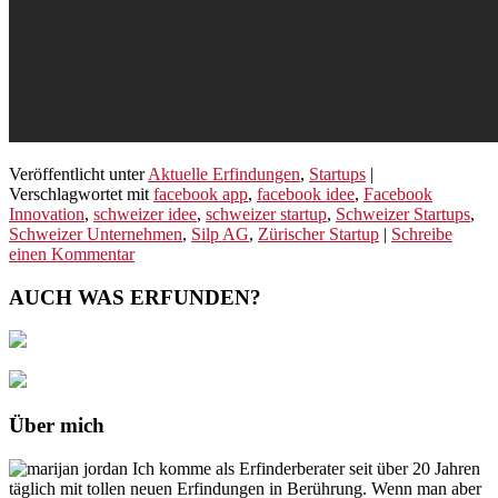
Veröffentlicht unter
Aktuelle Erfindungen
,
Startups
|
Verschlagwortet mit
facebook app
,
facebook idee
,
Facebook
Innovation
,
schweizer idee
,
schweizer startup
,
Schweizer Startups
,
Schweizer Unternehmen
,
Silp AG
,
Zürischer Startup
|
Schreibe
einen Kommentar
AUCH WAS ERFUNDEN?
Über mich
Ich komme als Erfinderberater seit über 20 Jahren
täglich mit tollen neuen Erfindungen in Berührung. Wenn man aber