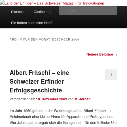
Zum
Zum
Inhalt
sekundären
Hauptmenü
Such
Startseite
Gastbeitrag
Kontakt
Impressum
wechseln
Inhalt
wechseln
Land der Erfinder – Das Schweizer
Sie haben auch eine Idee?
Magazin für Innovationen
ARCHIV FÜR DEN MONAT:
DEZEMBER 2009
Beitrags-
Neuere Beiträge
→
Navigation
Albert Fritschi – eine
1
Schweizer Erfinder
Erfolgsgeschichte
Veröffentlicht am
18. Dezember 2009
von
M. Jordan
Im Jahr 1960 gründete der Werkzeugmacher Albert Fritschi in
Reichenbach eine kleine Firma für Apparate und Prototypenbau.
Vier Jahre später ergab sich die Gelegenheit, für den Erfinder Ulo