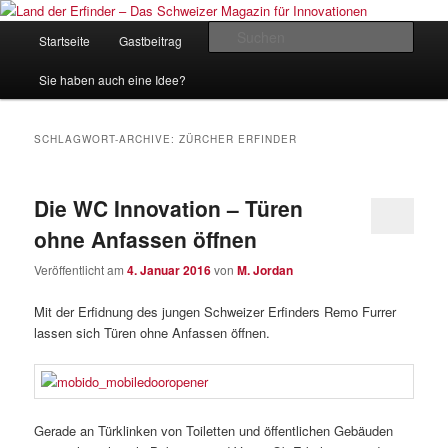
Zum
Zum
Inhalt
sekundären
Hauptmenü
Such
Startseite
Gastbeitrag
Kontakt
Impressum
wechseln
Inhalt
wechseln
Land der Erfinder – Das Schweizer
Sie haben auch eine Idee?
Magazin für Innovationen
SCHLAGWORT-ARCHIVE:
ZÜRCHER ERFINDER
Die WC Innovation – Türen
ohne Anfassen öffnen
Veröffentlicht am
4. Januar 2016
von
M. Jordan
Mit der Erfidnung des jungen Schweizer Erfinders Remo Furrer
lassen sich Türen ohne Anfassen öffnen.
Gerade an Türklinken von Toiletten und öffentlichen Gebäuden