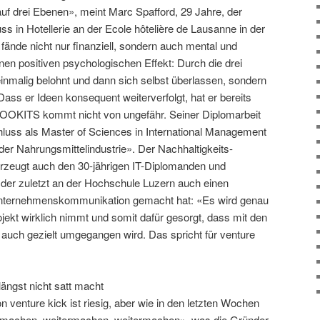
auf drei Ebenen», meint Marc Spafford, 29 Jahre, der
ss in Hotellerie an der Ecole hôtelière de Lausanne in der
fände nicht nur finanziell, sondern auch mental und
inen positiven psychologischen Effekt: Durch die drei
inmalig belohnt und dann sich selbst überlassen, sondern
Dass er Ideen konsequent weiterverfolgt, hat er bereits
COOKITS kommt nicht von ungefähr. Seiner Diplomarbeit
luss als Master of Sciences in International Management
 der Nahrungsmittelindustrie». Der Nachhaltigkeits-
rzeugt auch den 30-jährigen IT-Diplomanden und
 der zuletzt an der Hochschule Luzern auch einen
Unternehmenskommunikation gemacht hat: «Es wird genau
ojekt wirklich nimmt und somit dafür gesorgt, dass mit den
ng auch gezielt umgegangen wird. Das spricht für venture
längst nicht satt macht
n venture kick ist riesig, aber wie in den letzten Wochen
rmachen, weitermachen, weitermachen», was die Gründer