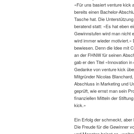
«Für uns basiert venture kick 
bereits einen Bachelor-Abschlu
Tasche hat. Die Unterstützung 
beratend statt: «Es hat eben e
Gewinnstufen wird man nicht e
wird immer wieder motiviert.» 
bewiesen. Denn die Idee mit 
an der FHNW für seinen Absch
gab er den Titel «Innovation in
Gedanke von venture kick übe
Mitgründer Nicolas Blanchard,
Abschluss in Marketing und 
geprüft, wie ernst man sein Pr
finanziellen Mitteln der Stiftu
kick.»
Ein Erfolg der schmeckt, aber 
Die Freude für die Gewinner vo
und Monaten heisst es «weite