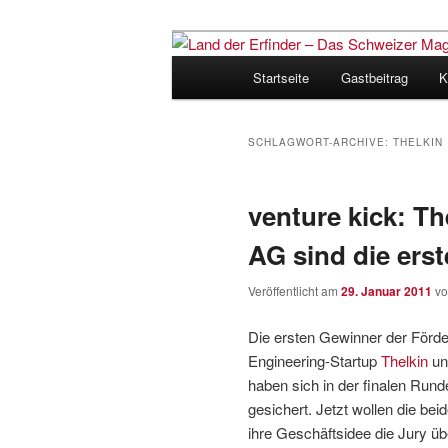
Zum
Zum
Inhalt
sekundären
Hauptmenü
Startseite
Gastbeitrag
K
wechseln
Inhalt
Land der Erfi
wechseln
für Innovatio
SCHLAGWORT-ARCHIVE:
THELKIN
venture kick: Th
AG sind die ers
Veröffentlicht am
29. Januar 2011
v
Die ersten Gewinner der Förder
Engineering-Startup
Thelkin
un
haben sich in der finalen Ru
gesichert. Jetzt wollen die b
ihre Geschäftsidee die Jury üb