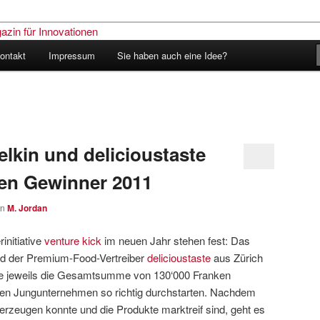
ontakt
Impressum
Sie haben auch eine Idee?
nder – Das Schweizer Magazin
nen
elkin und delicioustaste
ten Gewinner 2011
on
M. Jordan
initiative
venture kick
im neuen Jahr stehen fest: Das
d der Premium-Food-Vertreiber
delicioustaste
aus Zürich
nde jeweils die Gesamtsumme von 130‘000 Franken
eiden Jungunternehmen so richtig durchstarten. Nachdem
erzeugen konnte und die Produkte marktreif sind, geht es