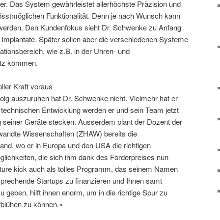
uber. Das System gewährleistet allerhöchste Präzision und
grösstmöglichen Funktionalität. Denn je nach Wunsch kann
t werden. Den Kundenfokus sieht Dr. Schwenke zu Anfang
 Implantate. Später sollen aber die verschiedenen Systeme
ationsbereich, wie z.B. in der Uhren- und
satz kommen.
ller Kraft voraus
folg auszuruhen hat Dr. Schwenke nicht. Vielmehr hat er
, technischen Entwicklung werden er und sein Team jetzt
ng seiner Geräte stecken. Ausserdem plant der Dozent der
wandte Wissenschaften (ZHAW) bereits die
and, wo er in Europa und den USA die richtigen
Möglichkeiten, die sich ihm dank des Förderpreises nun
enture kick auch als tolles Programm, das seinem Namen
sprechende Startups zu finanzieren und Ihnen samt
zu geben, hilft ihnen enorm, um in die richtige Spur zu
blühen zu können.»