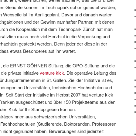
ten Gerichte können im Technopark schon getestet werden,
gen Webseite ist im April geplant. Davor und danach warten
ingaktionen und der Gewinn namhafter Partner, mit denen
urch die Kooperation mit dem Technopark Zürich hat man
sätzlich muss noch viel Herzblut in die Verpackung und
hteln gesteckt werden. Denn jeder der diese in der
 dass etwas Besonderes auf ihn wartet.
ie ERNST GÖHNER Stiftung, die OPO-Stiftung und die
e private Initiative
venture kick
. Die operative Leitung des
für Jungunternehmen in St. Gallen. Ziel der Initiative ist es,
ndungen an Universitäten, technischen Hochschulen und
 Seit Start der Initiative im Herbst 2007 hat venture kick
n Franken ausgeschüttet und über 150 Projektteams aus den
den Kick für Ihr Startup geben können.
nträger/Innen aus schweizerischen Universitäten,
Fachhochschulen (Studierende, Doktoranden, Professoren
ch nicht gegründet haben. Bewerbungen sind jederzeit