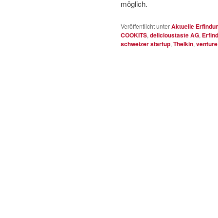
möglich.
Veröffentlicht unter
Aktuelle Erfindu
COOKITS
,
delicioustaste AG
,
Erfin
schweizer startup
,
Thelkin
,
venture