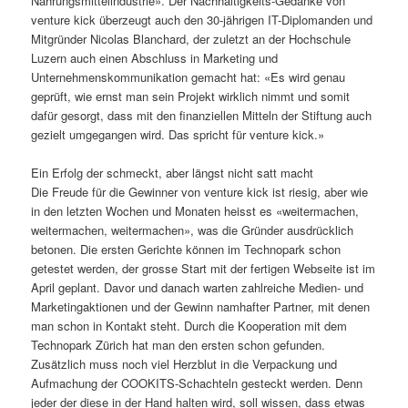
Nahrungsmittelindustrie». Der Nachhaltigkeits-Gedanke von
venture kick überzeugt auch den 30-jährigen IT-Diplomanden und
Mitgründer Nicolas Blanchard, der zuletzt an der Hochschule
Luzern auch einen Abschluss in Marketing und
Unternehmenskommunikation gemacht hat: «Es wird genau
geprüft, wie ernst man sein Projekt wirklich nimmt und somit
dafür gesorgt, dass mit den finanziellen Mitteln der Stiftung auch
gezielt umgegangen wird. Das spricht für venture kick.»
Ein Erfolg der schmeckt, aber längst nicht satt macht
Die Freude für die Gewinner von venture kick ist riesig, aber wie
in den letzten Wochen und Monaten heisst es «weitermachen,
weitermachen, weitermachen», was die Gründer ausdrücklich
betonen. Die ersten Gerichte können im Technopark schon
getestet werden, der grosse Start mit der fertigen Webseite ist im
April geplant. Davor und danach warten zahlreiche Medien- und
Marketingaktionen und der Gewinn namhafter Partner, mit denen
man schon in Kontakt steht. Durch die Kooperation mit dem
Technopark Zürich hat man den ersten schon gefunden.
Zusätzlich muss noch viel Herzblut in die Verpackung und
Aufmachung der COOKITS-Schachteln gesteckt werden. Denn
jeder der diese in der Hand halten wird, soll wissen, dass etwas