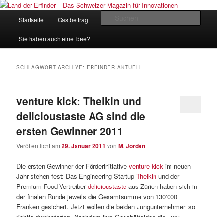
Zum
Zum
Inhalt
sekundären
Hauptmenü
Such
Startseite
Gastbeitrag
Kontakt
Impressum
wechseln
Inhalt
wechseln
Land der Erfinder – Das Schweizer
Sie haben auch eine Idee?
Magazin für Innovationen
SCHLAGWORT-ARCHIVE:
ERFINDER AKTUELL
venture kick: Thelkin und
delicioustaste AG sind die
ersten Gewinner 2011
Veröffentlicht am
29. Januar 2011
von
M. Jordan
Die ersten Gewinner der Förderinitiative
venture kick
im neuen
Jahr stehen fest: Das Engineering-Startup
Thelkin
und der
Premium-Food-Vertreiber
delicioustaste
aus Zürich haben sich in
der finalen Runde jeweils die Gesamtsumme von 130‘000
Franken gesichert. Jetzt wollen die beiden Jungunternehmen so
richtig durchstarten. Nachdem ihre Geschäftsidee die Jury