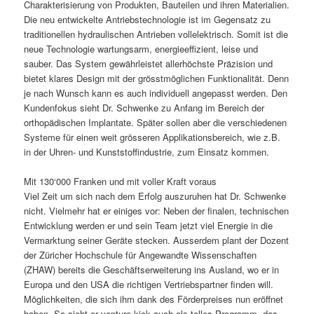
Charakterisierung von Produkten, Bauteilen und ihren Materialien.
Die neu entwickelte Antriebstechnologie ist im Gegensatz zu
traditionellen hydraulischen Antrieben vollelektrisch. Somit ist die
neue Technologie wartungsarm, energieeffizient, leise und
sauber. Das System gewährleistet allerhöchste Präzision und
bietet klares Design mit der grösstmöglichen Funktionalität. Denn
je nach Wunsch kann es auch individuell angepasst werden. Den
Kundenfokus sieht Dr. Schwenke zu Anfang im Bereich der
orthopädischen Implantate. Später sollen aber die verschiedenen
Systeme für einen weit grösseren Applikationsbereich, wie z.B.
in der Uhren- und Kunststoffindustrie, zum Einsatz kommen.
Mit 130‘000 Franken und mit voller Kraft voraus
Viel Zeit um sich nach dem Erfolg auszuruhen hat Dr. Schwenke
nicht. Vielmehr hat er einiges vor: Neben der finalen, technischen
Entwicklung werden er und sein Team jetzt viel Energie in die
Vermarktung seiner Geräte stecken. Ausserdem plant der Dozent
der Züricher Hochschule für Angewandte Wissenschaften
(ZHAW) bereits die Geschäftserweiterung ins Ausland, wo er in
Europa und den USA die richtigen Vertriebspartner finden will.
Möglichkeiten, die sich ihm dank des Förderpreises nun eröffnet
haben. So sieht er venture kick auch als tolles Programm, das