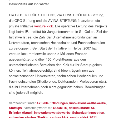
Besonderes auf ihn wartet.
Die GEBERT RÜF STIFTUNG, die ERNST GÖHNER Stiftung,
die OPO-Stiftung und die AVINA STIFTUNG finanzieren die
private Initiative
venture kick
. Die operative Leitung des Projekts
liegt beim IFJ Institut für Jungunternehmen in St. Gallen. Ziel der
Initiative ist es, die Zahl der Unternehmensgründungen an
Universitäten, technischen Hochschulen und Fachhochschulen
zu verdoppeln. Seit Start der Initiative im Herbst 2007 hat
venture kick mittlerweile über 5,5 Millionen Franken
ausgeschüttet und über 150 Projektteams aus den
unterschiedlichsten Bereichen den Kick für Ihr Startup geben
können. Teilnahmeberechtigt sind Ideenträger/Innen aus
schweizerischen Universitäten, technischen Hochschulen und
Fachhochschulen (Studierende, Doktoranden, Professoren etc.),
die ihr Unternehmen noch nicht gegründet haben. Bewerbungen
sind jederzeit möglich.
Veröffentlicht unter
Aktuelle Erfindungen
,
Innovationswettbewerbe
,
Startups
|
Verschlagwortet mit
COOKITS
,
delicioustaste AG
,
Erfinder Aktuell
,
Innovationswettbewerbe
,
Schweizer Innovation
,
schweizer startup
,
Thelkin
,
venture kick
,
venture kick 2011
|