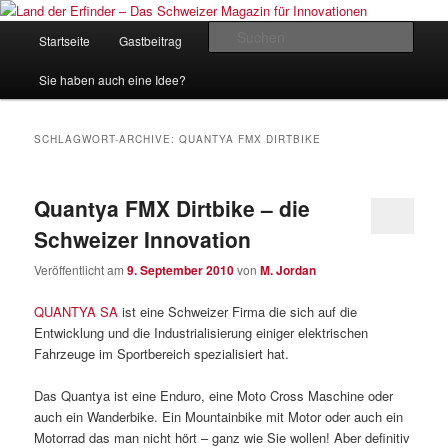
Zum
Zum
Inhalt
sekundären
Hauptmenü
Such
Startseite
Gastbeitrag
Kontakt
Impressum
wechseln
Inhalt
wechseln
Land der Erfinder – Das Schweizer
Sie haben auch eine Idee?
Magazin für Innovationen
SCHLAGWORT-ARCHIVE:
QUANTYA FMX DIRTBIKE
Quantya FMX Dirtbike – die
Schweizer Innovation
Veröffentlicht am
9. September 2010
von
M. Jordan
QUANTYA SA
ist eine Schweizer Firma die sich auf die
Entwicklung und die Industrialisierung einiger elektrischen
Fahrzeuge im Sportbereich spezialisiert hat.
Das Quantya ist eine Enduro, eine Moto Cross Maschine oder
auch ein Wanderbike. Ein Mountainbike mit Motor oder auch ein
Motorrad das man nicht hört – ganz wie Sie wollen! Aber definitiv