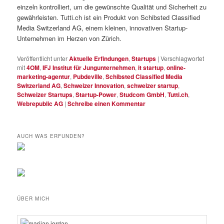
einzeln kontrolliert, um die gewünschte Qualität und Sicherheit zu
gewährleisten. Tutti.ch ist ein Produkt von Schibsted Classified
Media Switzerland AG, einem kleinen, innovativen Startup-
Unternehmen im Herzen von Zürich.
Veröffentlicht unter
Aktuelle Erfindungen
,
Startups
|
Verschlagwortet
mit
4OM
,
IFJ Institut für Jungunternehmen
,
it startup
,
online-
marketing-agentur
,
Pubdeville
,
Schibsted Classified Media
Switzerland AG
,
Schweizer Innovation
,
schweizer startup
,
Schweizer Startups
,
Startup-Power
,
Studcom GmbH
,
Tutti.ch
,
Webrepublic AG
|
Schreibe einen Kommentar
AUCH WAS ERFUNDEN?
ÜBER MICH