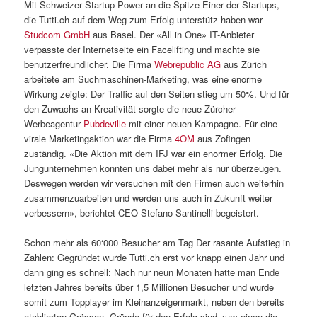
Mit Schweizer Startup-Power an die Spitze Einer der Startups,
die Tutti.ch auf dem Weg zum Erfolg unterstütz haben war
Studcom GmbH
aus Basel. Der «All in One» IT-Anbieter
verpasste der Internetseite ein Facelifting und machte sie
benutzerfreundlicher. Die Firma
Webrepublic AG
aus Zürich
arbeitete am Suchmaschinen-Marketing, was eine enorme
Wirkung zeigte: Der Traffic auf den Seiten stieg um 50%. Und für
den Zuwachs an Kreativität sorgte die neue Zürcher
Werbeagentur
Pubdeville
mit einer neuen Kampagne. Für eine
virale Marketingaktion war die Firma
4OM
aus Zofingen
zuständig. «Die Aktion mit dem IFJ war ein enormer Erfolg. Die
Jungunternehmen konnten uns dabei mehr als nur überzeugen.
Deswegen werden wir versuchen mit den Firmen auch weiterhin
zusammenzuarbeiten und werden uns auch in Zukunft weiter
verbessern», berichtet CEO Stefano Santinelli begeistert.
Schon mehr als 60‘000 Besucher am Tag Der rasante Aufstieg in
Zahlen: Gegründet wurde Tutti.ch erst vor knapp einen Jahr und
dann ging es schnell: Nach nur neun Monaten hatte man Ende
letzten Jahres bereits über 1,5 Millionen Besucher und wurde
somit zum Topplayer im Kleinanzeigenmarkt, neben den bereits
etablierten Grössen. Gründe für den Erfolg sind zum einen die