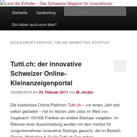
Zum
Zum
Inhalt
sekundären
Hauptmenü
Such
Startseite
Gastbeitrag
Kontakt
Impressum
wechseln
Inhalt
wechseln
Land der Erfinder – Das Schweizer
Sie haben auch eine Idee?
Magazin für Innovationen
SCHLAGWORT-ARCHIVE:
ONLINE-MARKETING-AGENTUR
Tutti.ch: der innovative
Schweizer Online-
Kleinanzeigenportal
Veröffentlicht am
24. Februar 2011
von
M. Jordan
Die kostenlose Online-Plattform
Tutti.ch
– vor einem Jahr erst
selbst gestartet – hat im letzten Jahr Jobs im Wert von
insgesamt 100‘000 Franken an andere Startups vergeben. Im
Rahmen einer Ausschreibung wurden mit dem Institut für
Jungunternehmen innovative Startups gesucht, die im Bereich
Design, Marketing & Co für Tutti.ch Gas geben.