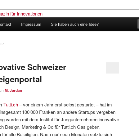
ontakt
Impressum
Sie haben auch eine Idee?
nder – Das Schweizer Magazin
nen
UP
novative Schweizer
eigenportal
on
M. Jordan
rm
Tutti.ch
– vor einem Jahr erst selbst gestartet – hat im
 insgesamt 100‘000 Franken an andere Startups vergeben.
g wurden mit dem Institut für Jungunternehmen innovative
ch Design, Marketing & Co für Tutti.ch Gas geben.
 für alle Beteiligten: Nach nur neun Monaten setzte sich