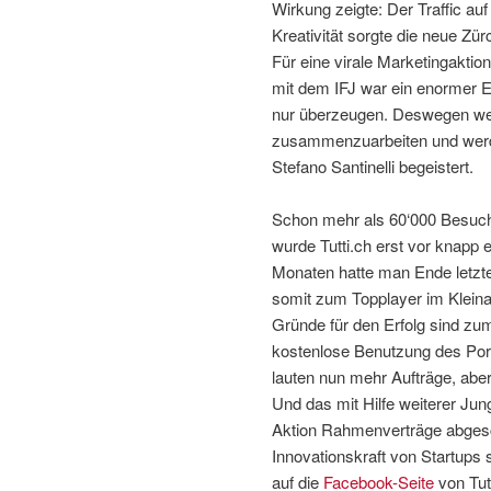
Wirkung zeigte: Der Traffic a
Kreativität sorgte die neue Z
Für eine virale Marketingaktio
mit dem IFJ war ein enormer E
nur überzeugen. Deswegen wer
zusammenzuarbeiten und werde
Stefano Santinelli begeistert.
Schon mehr als 60‘000 Besuch
wurde Tutti.ch erst vor knapp 
Monaten hatte man Ende letzte
somit zum Topplayer im Kleina
Gründe für den Erfolg sind zu
kostenlose Benutzung des Porta
lauten nun mehr Aufträge, abe
Und das mit Hilfe weiterer J
Aktion Rahmenverträge abgesch
Innovationskraft von Startups
auf die
Facebook-Seite
von Tut