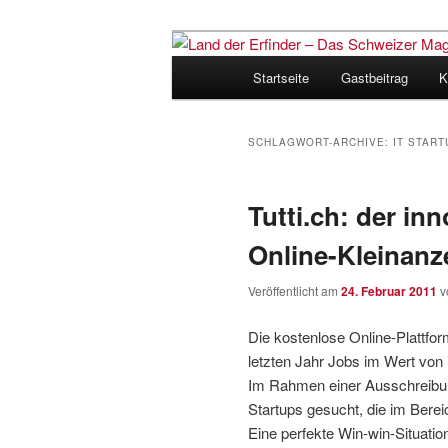
Zum
Zum
Inhalt
sekundären
Hauptmenü
Startseite
Gastbeitrag
K
wechseln
Inhalt
Land der Erfi
wechseln
für Innovatio
SCHLAGWORT-ARCHIVE:
IT START
Tutti.ch: der in
Online-Kleinanz
Veröffentlicht am
24. Februar 2011
v
Die kostenlose Online-Plattfo
letzten Jahr Jobs im Wert von
Im Rahmen einer Ausschreibun
Startups gesucht, die im Berei
Eine perfekte Win-win-Situation