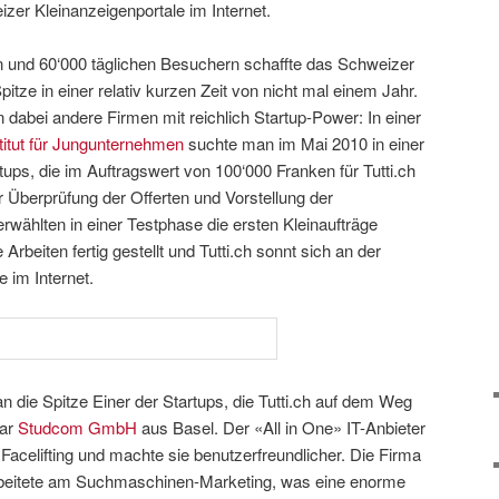
eizer Kleinanzeigenportale im Internet.
n und 60‘000 täglichen Besuchern schaffte das Schweizer
itze in einer relativ kurzen Zeit von nicht mal einem Jahr.
dabei andere Firmen mit reichlich Startup-Power: In einer
stitut für Jungunternehmen
suchte man im Mai 2010 in einer
ups, die im Auftragswert von 100‘000 Franken für Tutti.ch
 Überprüfung der Offerten und Vorstellung der
wählten in einer Testphase die ersten Kleinaufträge
e Arbeiten fertig gestellt und Tutti.ch sonnt sich an der
 im Internet.
 die Spitze Einer der Startups, die Tutti.ch auf dem Weg
war
Studcom GmbH
aus Basel. Der «All in One» IT-Anbieter
 Facelifting und machte sie benutzerfreundlicher. Die Firma
beitete am Suchmaschinen-Marketing, was eine enorme