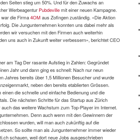
uf den Seiten stieg um 50%. Und für den Zuwachs an
ürcher Werbeagentur
Pubdeville
mit einer neuen Kampagne.
n war die Firma
4OM
aus Zofingen zuständig. «Die Aktion
rfolg. Die Jungunternehmen konnten uns dabei mehr als
den wir versuchen mit den Firmen auch weiterhin
n uns auch in Zukunft weiter verbessern», berichtet CEO
er am Tag Der rasante Aufstieg in Zahlen: Gegründet
einen Jahr und dann ging es schnell: Nach nur neun
n Jahres bereits über 1,5 Millionen Besucher und wurde
nzeigenmarkt, neben den bereits etablierten Grössen.
m einen die schnelle und einfache Bedienung und die
ls. Die nächsten Schritte für das Startup aus Zürich
r auch das weitere Wachstum zum Top-Player im Internet.
ungunternehmen. Denn auch wenn mit den Gewinnern der
lossen wurden, will man auch zukünftig auf die
 setzen. So sollte man als Jungunternehmer immer wieder
ti.ch schauen, weil dort neue Jobs ausgeschrieben