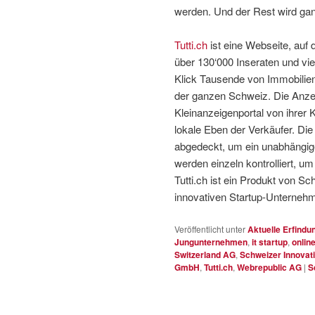
werden. Und der Rest wird ganz
Tutti.ch
ist eine Webseite, auf 
über 130‘000 Inseraten und vi
Klick Tausende von Immobilien
der ganzen Schweiz. Die Anzei
Kleinanzeigenportal von ihrer 
lokale Eben der Verkäufer. Die
abgedeckt, um ein unabhängige
werden einzeln kontrolliert, u
Tutti.ch ist ein Produkt von S
innovativen Startup-Unterneh
Veröffentlicht unter
Aktuelle Erfindu
Jungunternehmen
,
it startup
,
onlin
Switzerland AG
,
Schweizer Innovat
GmbH
,
Tutti.ch
,
Webrepublic AG
|
S