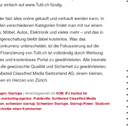
 einfach auf www.Tutti.ch fündig.
der fast alles online gekauft und verkauft werden kann. In
elen verschiedenen Kategorien findet man mit nur einem
, Möbel, Autos, Elektronik und vieles mehr – und das in
genschaltung bleibt dabei kostenlos. Was das
Konkurrenz unterscheidet, ist die Fokussierung auf die
 Finanzierung von Tutti.ch ist vollständig durch Werbung
s und kostenloses Portal zu gewährleisten. Alle Inserate
m die gewünschte Qualität und Sicherheit zu gewährleisten.
chibsted Classified Media Switzerland AG, einem kleinen,
men im Herzen von Zürich.
ngen
,
Startups
|
Verschlagwortet mit
4OM
,
IFJ Institut für
e-marketing-agentur
,
Pubdeville
,
Schibsted Classified Media
ion
,
schweizer startup
,
Schweizer Startups
,
Startup-Power
,
Studcom
chreibe einen Kommentar