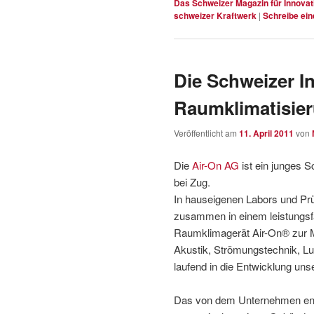
Das Schweizer Magazin für Innovat
schweizer Kraftwerk
|
Schreibe ei
Die Schweizer I
Raumklimatisie
Veröffentlicht am
11. April 2011
von
Die
Air-On AG
ist ein junges
bei Zug.
In hauseigenen Labors und Prü
zusammen in einem leis­tungsf
Raum­klima­gerät Air-On® zur
Akustik, Strömungstechnik, Luft
laufend in die Entwicklung un
Das von dem Unternehmen entw