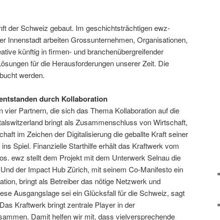
nft der Schweiz gebaut. Im geschichtsträchtigen ewz-
er Innenstadt arbeiten Grossunternehmen, Organisationen,
ative künftig in firmen- und branchenübergreifender
Lösungen für die Herausforderungen unserer Zeit. Die
ebucht werden.
 entstanden durch Kollaboration
n vier Partnern, die sich das Thema Kollaboration auf die
talswitzerland bringt als Zusammenschluss von Wirtschaft,
aft im Zeichen der Digitalisierung die geballte Kraft seiner
n ins Spiel. Finanzielle Starthilfe erhält das Kraftwerk vom
s. ewz stellt dem Projekt mit dem Unterwerk Selnau die
 Und der Impact Hub Zürich, mit seinem Co-Manifesto ein
ration, bringt als Betreiber das nötige Netzwerk und
ese Ausgangslage sei ein Glücksfall für die Schweiz, sagt
Das Kraftwerk bringt zentrale Player in der
sammen. Damit helfen wir mit, dass vielversprechende