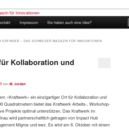
ontakt
Impressum
Sie haben auch eine Idee?
nder – Das Schweizer Magazin
nen
R ERFINDER – DAS SCHWEIZER MAGAZIN FÜR INNOVATIONEN
für Kollaboration und
17
von
M. Jordan
em «Kraftwerk» ein einzigartiger Ort für Kollaboration und
200 Quadratmetern bietet das Kraftwerk Arbeits-, Workshop-
ve Projekte optimal unterstützen. Das Kraftwerk im
nau wird partnerschaftlich getragen von Impact Hub
ngagement Migros und ewz. Es wird am 6. Oktober mit einem