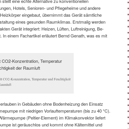
stellt eine echte Alternative zu konventionellen
ngen, Hotels, Senioren- und Pflegeheime und andere
n Heizkörper eingebaut, übernimmt das Gerät sämtliche
Gestaltung eines gesunden Raumklimas. Erstmalig werden
ten Gerät integriert: Heizen, Lüften, Luftreinigung, Be-
 In einem Fachartikel erläutert Bernd Genath, was es mit
lt CO2-Konzentration, Temperatur und Feuchtigkeit
Raumluft
e erlauben in Gebäuden ohne Bodenheizung den Einsatz
mepumpe mit niedrigen Vorlauftemperaturen (bis zu 40 °C).
 Wärmepumpe (Peltier-Element) im Klimakonvektor liefert
pumpe ist geräuschlos und kommt ohne Kältemittel und