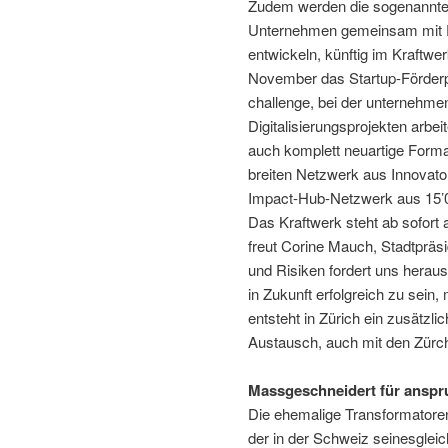
Zudem werden die sogenannten 
Unternehmen gemeinsam mit 
entwickeln, künftig im Kraftwe
November das Startup-Förderpr
challenge, bei der unternehme
Digitalisierungsprojekten arb
auch komplett neuartige Forma
breiten Netzwerk aus Innovat
Impact-Hub-Netzwerk aus 15’0
Das Kraftwerk steht ab sofort 
freut Corine Mauch, Stadtpräsi
und Risiken fordert uns heraus
in Zukunft erfolgreich zu sein
entsteht in Zürich ein zusätzli
Austausch, auch mit den Zürch
Massgeschneidert für anspru
Die ehemalige Transformatoren-
der in der Schweiz seinesgleic