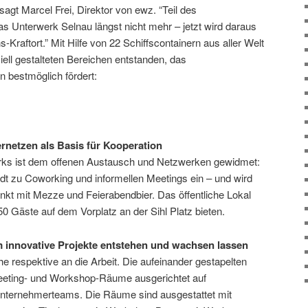
 sagt Marcel Frei, Direktor von ewz. “Teil des
s Unterwerk Selnau längst nicht mehr – jetzt wird daraus
-Kraftort.” Mit Hilfe von 22 Schiffscontainern aus aller Welt
ziell gestalteten Bereichen entstanden, das
n bestmöglich fördert:
rnetzen als Basis für Kooperation
erks ist dem offenen Austausch und Netzwerken gewidmet:
ädt zu Coworking und informellen Meetings ein – und wird
nkt mit Mezze und Feierabendbier. Das öffentliche Lokal
50 Gäste auf dem Vorplatz an der Sihl Platz bieten.
 innovative Projekte entstehen und wachsen lassen
e respektive an die Arbeit. Die aufeinander gestapelten
Meeting- und Workshop-Räume ausgerichtet auf
nternehmerteams. Die Räume sind ausgestattet mit