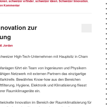
ionen
,
schweizer erfinder
,
schweizer ideen
,
Schweizer Innovation
,
nen Kommentar
nnovation zur
rung
M. Jordan
 Schweizer High-Tech-Unternehmen mit Hauptsitz in Cham
fanlagen führt ein Team von Ingenieuren und Physikern
ähigen Netzwerk mit externen Partnern das einzigartige
 Marktreife. Bewährtes Know-how aus den Bereichen
filterung, Hygiene, Elektronik und Klimatisierung fliesst
serer Raumklimageräte ein.
ickelte Innovation im Bereich der Raumklimatisierung für