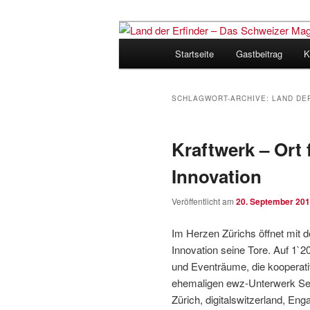
Zum
Zum
Inhalt
sekundären
Hauptmenü
Startseite
Gastbeitrag
K
wechseln
Inhalt
Land der Erfi
wechseln
für Innovatio
SCHLAGWORT-ARCHIVE:
LAND DE
Kraftwerk – Ort 
Innovation
Veröffentlicht am
20. September 20
Im Herzen Zürichs öffnet mit d
Innovation seine Tore. Auf 1`
und Eventräume, die kooperati
ehemaligen ewz-Unterwerk Sel
Zürich, digitalswitzerland, E