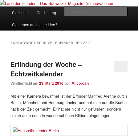
Zum
Zum
Inhalt
sekundären
Hauptmenü
Such
Startseite
Gastbeitrag
Kontakt
Impressum
wechseln
Inhalt
wechseln
Land der Erfinder – Das Schweizer
Sie haben auch eine Idee?
Magazin für Innovationen
SCHLAGWORT-ARCHIVE:
ERFINDER DER ZEIT
Erfindung der Woche –
Echtzeitkalender
Veröffentlicht am
23. März 2016
von
M. Jordan
Mit einer Kamera bewaffnet ist der Erfinder Manfred Aleithe durch
Berlin, München und Hamburg flaniert und hat sich auf die Suche
nach der Zeit gemacht. Er hat sie nicht nur gefunden, sondern
gleich auch noch in wunderschönen Bildern eingefangen.