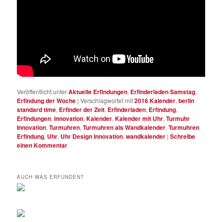
Veröffentlicht unter
Aktuelle Erfindungen
,
Erfinderladen Samstag
,
Erfindung der Woche
|
Verschlagwortet mit
2016 Kalender
,
berlin
standard time
,
Erfinder der Zeit
,
Erfinderladen
,
Erfindung
,
Erfindungen
,
innovation
,
Kalender
,
Kalender mit Uhr
,
Turmuhr
Innovation
,
Turmuhren
,
Turmuhren als Wandkalender
,
Turmuhren
Erfindung
,
Uhr
,
Uhr Design Innovation
,
wandkalender
|
Schreibe
einen Kommentar
AUCH WAS ERFUNDEN?