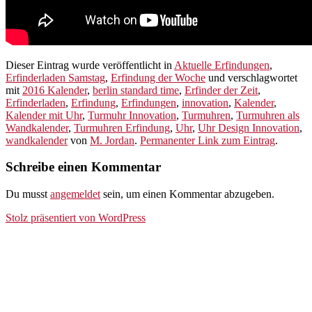
Dieser Eintrag wurde veröffentlicht in
Aktuelle Erfindungen
,
Erfinderladen Samstag
,
Erfindung der Woche
und verschlagwortet
mit
2016 Kalender
,
berlin standard time
,
Erfinder der Zeit
,
Erfinderladen
,
Erfindung
,
Erfindungen
,
innovation
,
Kalender
,
Kalender mit Uhr
,
Turmuhr Innovation
,
Turmuhren
,
Turmuhren als
Wandkalender
,
Turmuhren Erfindung
,
Uhr
,
Uhr Design Innovation
,
wandkalender
von
M. Jordan
.
Permanenter Link zum Eintrag
.
Schreibe einen Kommentar
Du musst
angemeldet
sein, um einen Kommentar abzugeben.
Stolz präsentiert von WordPress