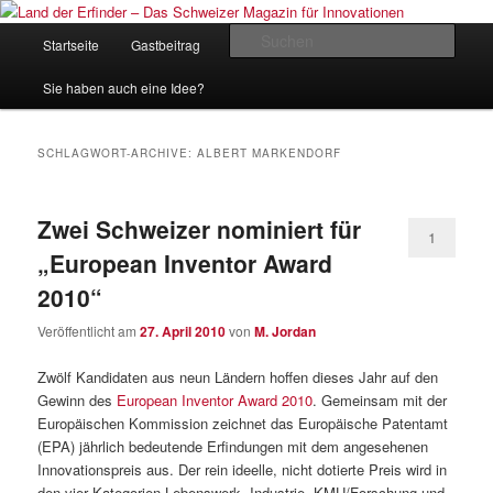
Zum
Zum
Inhalt
sekundären
Hauptmenü
Such
Startseite
Gastbeitrag
Kontakt
Impressum
wechseln
Inhalt
wechseln
Land der Erfinder – Das Schweizer
Sie haben auch eine Idee?
Magazin für Innovationen
SCHLAGWORT-ARCHIVE:
ALBERT MARKENDORF
Zwei Schweizer nominiert für
1
„European Inventor Award
2010“
Veröffentlicht am
27. April 2010
von
M. Jordan
Zwölf Kandidaten aus neun Ländern hoffen dieses Jahr auf den
Gewinn des
European Inventor Award 2010
. Gemeinsam mit der
Europäischen Kommission zeichnet das Europäische Patentamt
(EPA) jährlich bedeutende Erfindungen mit dem angesehenen
Innovationspreis aus. Der rein ideelle, nicht dotierte Preis wird in
den vier Kategorien Lebenswerk, Industrie, KMU/Forschung und