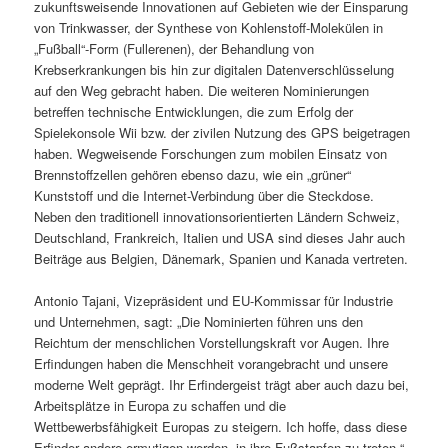
zukunftsweisende Innovationen auf Gebieten wie der Einsparung
von Trinkwasser, der Synthese von Kohlenstoff-Molekülen in
„Fußball“-Form (Fullerenen), der Behandlung von
Krebserkrankungen bis hin zur digitalen Datenverschlüsselung
auf den Weg gebracht haben. Die weiteren Nominierungen
betreffen technische Entwicklungen, die zum Erfolg der
Spielekonsole Wii bzw. der zivilen Nutzung des GPS beigetragen
haben. Wegweisende Forschungen zum mobilen Einsatz von
Brennstoffzellen gehören ebenso dazu, wie ein „grüner“
Kunststoff und die Internet-Verbindung über die Steckdose.
Neben den traditionell innovationsorientierten Ländern Schweiz,
Deutschland, Frankreich, Italien und USA sind dieses Jahr auch
Beiträge aus Belgien, Dänemark, Spanien und Kanada vertreten.
Antonio Tajani, Vizepräsident und EU-Kommissar für Industrie
und Unternehmen, sagt: „Die Nominierten führen uns den
Reichtum der menschlichen Vorstellungskraft vor Augen. Ihre
Erfindungen haben die Menschheit vorangebracht und unsere
moderne Welt geprägt. Ihr Erfindergeist trägt aber auch dazu bei,
Arbeitsplätze in Europa zu schaffen und die
Wettbewerbsfähigkeit Europas zu steigern. Ich hoffe, dass diese
Erfinder andere ermutigen werden, in ihre Fußstapfen zu treten.“