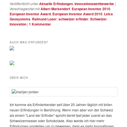
Veröffentlicht unter
Aktuelle Erfindungen
,
Innovationswettbewerbe
|
Verschlagwortet mit
Albert Markendorf
,
European Inventor 2010
,
European Inventor Award
,
European Inventor Award 2010
,
Leica
Geosystems
,
Raimund Loser
,
schweizer erfinder
,
Schweizer
Innovation
|
1
Kommentar
AUCH WAS ERFUNDEN?
ÜBER MICH
Ich komme als Erfinderberater seit über 20 Jahren täglich mit tollen
neuen Erfindungen in Berührung. Wenn man aber von der Schweiz
als einem "Land der Erfinder" spricht denkt fast jeder zuerst an das
Schweizermesser oder Schokolade. Also werde ich hier mehr
Erfindungen vorstellen um zu beweisen, dass es mehr Innovationen