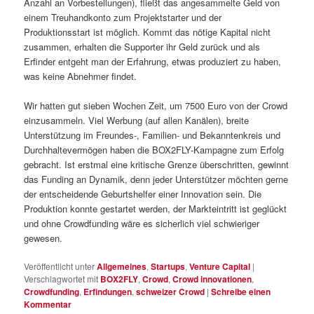
Anzahl an Vorbestellungen), fließt das angesammelte Geld von
einem Treuhandkonto zum Projektstarter und der
Produktionsstart ist möglich. Kommt das nötige Kapital nicht
zusammen, erhalten die Supporter ihr Geld zurück und als
Erfinder entgeht man der Erfahrung, etwas produziert zu haben,
was keine Abnehmer findet.
Wir hatten gut sieben Wochen Zeit, um 7500 Euro von der Crowd
einzusammeln. Viel Werbung (auf allen Kanälen), breite
Unterstützung im Freundes-, Familien- und Bekanntenkreis und
Durchhaltevermögen haben die BOX2FLY-Kampagne zum Erfolg
gebracht. Ist erstmal eine kritische Grenze überschritten, gewinnt
das Funding an Dynamik, denn jeder Unterstützer möchten gerne
der entscheidende Geburtshelfer einer Innovation sein. Die
Produktion konnte gestartet werden, der Markteintritt ist geglückt
und ohne Crowdfunding wäre es sicherlich viel schwieriger
gewesen.
Veröffentlicht unter
Allgemeines
,
Startups
,
Venture Capital
|
Verschlagwortet mit
BOX2FLY
,
Crowd
,
Crowd innovationen
,
Crowdfunding
,
Erfindungen
,
schweizer Crowd
|
Schreibe einen
Kommentar