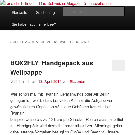
Zum
Zum
Inhalt
sekundären
Hauptmenü
Such
Startseite
Gastbeitrag
Kontakt
Impressum
wechseln
Inhalt
wechseln
Land der Erfinder – Das Schweizer
Sie haben auch eine Idee?
Magazin für Innovationen
SCHLAGWORT-ARCHIVE:
SCHWEIZER CROWD
BOX2FLY: Handgepäck aus
Wellpappe
Veröffentlicht am
13. April 2014
von
M. Jordan
Wer schon mal mit Ryanair, Germanwings oder Air Berlin
geflogen ist, weiß, dass bei vielen Airlines die Aufgabe von
gewöhnlichem Gepäck zusätzliche Gebühren kostet – bei
Ryanair
beispielsweise bis zu 40 Euro pro Strecke. Reisen ausschließlich
mit Handgepäck wird deshalb immer attraktiver. Allerdings gelten
dabei strenge Vorgaben bezüglich Größe und Gewicht. Unsere