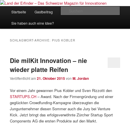
Zum
Zum
Inhalt
sekundären
Hauptmenü
Such
Startseite
Gastbeitrag
Kontakt
Impressum
wechseln
Inhalt
wechseln
Land der Erfinder – Das Schweizer
Sie haben auch eine Idee?
Magazin für Innovationen
SCHLAGWORT-ARCHIVE:
PIUS KOBLER
Die milKit Innovation – nie
wieder platte Reifen
Veröffentlicht am
21. Oktober 2015
von
M. Jordan
Vor einem Jahr gewannen Pius Kobler und Sven Rizzotti den
STARTUPS.CH
– Award. Nach der Firmengründung und einer
geglückten Crowdfunding-Kampagne überzeugten die
Jungunternehmer diesen Sommer auch die Jury bei Venture
Kick. Jetzt bringt das erfolgsverwöhnte Zürcher Startup Sport
Components AG die ersten Produkte auf den Markt.