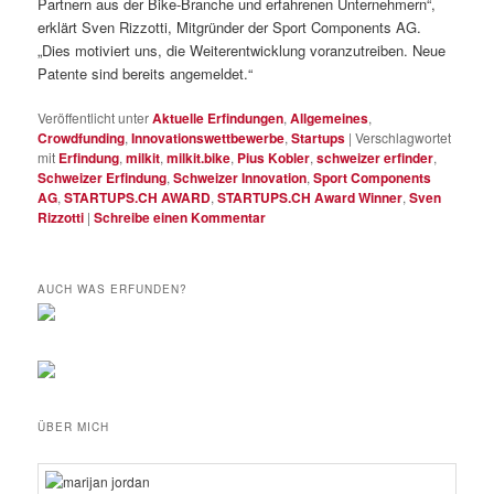
Partnern aus der Bike-Branche und erfahrenen Unternehmern“,
erklärt Sven Rizzotti, Mitgründer der Sport Components AG.
„Dies motiviert uns, die Weiterentwicklung voranzutreiben. Neue
Patente sind bereits angemeldet.“
Veröffentlicht unter
Aktuelle Erfindungen
,
Allgemeines
,
Crowdfunding
,
Innovationswettbewerbe
,
Startups
|
Verschlagwortet
mit
Erfindung
,
milkit
,
milkit.bike
,
Pius Kobler
,
schweizer erfinder
,
Schweizer Erfindung
,
Schweizer Innovation
,
Sport Components
AG
,
STARTUPS.CH AWARD
,
STARTUPS.CH Award Winner
,
Sven
Rizzotti
|
Schreibe einen Kommentar
AUCH WAS ERFUNDEN?
ÜBER MICH