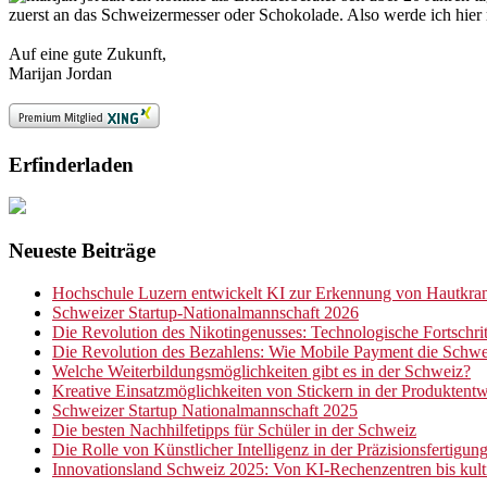
zuerst an das Schweizermesser oder Schokolade. Also werde ich hier 
Auf eine gute Zukunft,
Marijan Jordan
Erfinderladen
Neueste Beiträge
Hochschule Luzern entwickelt KI zur Erkennung von Hautkran
Schweizer Startup-Nationalmannschaft 2026
Die Revolution des Nikotingenusses: Technologische Fortschrit
Die Revolution des Bezahlens: Wie Mobile Payment die Schwe
Welche Weiterbildungsmöglichkeiten gibt es in der Schweiz?
Kreative Einsatzmöglichkeiten von Stickern in der Produktent
Schweizer Startup Nationalmannschaft 2025
Die besten Nachhilfetipps für Schüler in der Schweiz
Die Rolle von Künstlicher Intelligenz in der Präzisionsfertigun
Innovationsland Schweiz 2025: Von KI-Rechenzentren bis kultiv