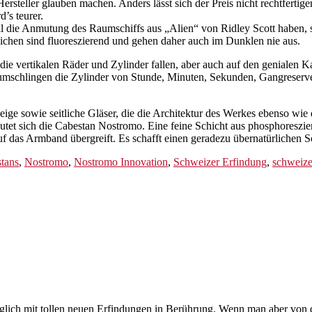
Hersteller glauben machen. Anders lässt sich der Preis nicht rechtfer
’s teurer.
l die Anmutung des Raumschiffs aus „Alien“ von Ridley Scott haben, 
chen sind fluoreszierend und gehen daher auch im Dunklen nie aus.
die vertikalen Räder und Zylinder fallen, aber auch auf den genialen K
e umschlingen die Zylinder von Stunde, Minuten, Sekunden, Gangreser
ige sowie seitliche Gläser, die die Architektur des Werkes ebenso wie 
äutet sich die Cabestan Nostromo. Eine feine Schicht aus phosphoreszi
uf das Armband übergreift. Es schafft einen geradezu übernatürlichen 
tans
,
Nostromo
,
Nostromo Innovation
,
Schweizer Erfindung
,
schweize
äglich mit tollen neuen Erfindungen in Berührung. Wenn man aber von d