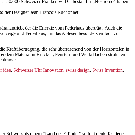
tigen: 150.000 Schweizer Franken will Cabestan für „Nostromo“ haben –
so der Designer Jean-Francois Ruchonnet.
adranantrieb, der die Energie vom Federhaus überträgt. Auch die
veanzeige und Federhaus, um das Ablesen besonders einfach zu
die Kraftübertragung, die sehr überraschend von der Horizontalen in
erendem Material in Brücken, Fenstern und Werksflächen strahlt ein
Schimmer.
r idee
,
Schweizer Uhr Innovation
,
swiss design
,
Swiss Invention
,
er Schweiz als einem "Land der Erfinder" spricht denkt fast jeder