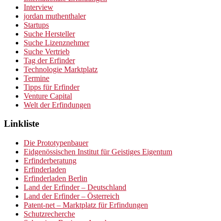
Interview
jordan muthenthaler
Startups
Suche Hersteller
Suche Lizenznehmer
Suche Vertrieb
Tag der Erfinder
Technologie Marktplatz
Termine
Tipps für Erfinder
Venture Capital
Welt der Erfindungen
Linkliste
Die Prototypenbauer
Eidgenössischen Institut für Geistiges Eigentum
Erfinderberatung
Erfinderladen
Erfinderladen Berlin
Land der Erfinder – Deutschland
Land der Erfinder – Österreich
Patent-net – Marktplatz für Erfindungen
Schutzrecherche