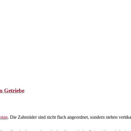
zer Magazin für Innovationen
n Getriebe
stan
. Die Zahnräder sind nicht flach angeordnet, sondern stehen vertik