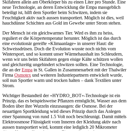
Skifahren allein am Oberkörper bis zu einen Liter pro Stunde. Eine
neue Technologie, an deren Entwicklung die Empa massgeblich
beteiligt ist, hilft dem Sportler beim Schwitzen, indem sie
Feuchtigkeit aktiv nach aussen transportiert. Möglich ist dies, weil
hauchdünne Schichten aus Gold im Gewebe unter Strom stehen.
Der Mensch ist ein gleichwarmes Tier. Wird es ihm zu heiss,
reguliert er die Körpertemperatur herunter. Möglich ist das durch
eine evolutionär gereifte «Klimaanlage» in unserer Haut: die
Schweissdrüsen. Doch die Evolution wusste noch nichts vom
Wintersport, und so kommt unser Wärmehaushalt ins Schleudern,
wenn wir uns beim Skifahren gegen eisige Kälte schützen wollen
und gleichzeitig ungehindert schwitzen sollten. Eine Technologie,
die an der
Empa
in St. Gallen in Zusammenarbeit mit der Thalwiler
Firma
Osmotex
und weiteren Industriepartnern entwickelt wurde,
soll nun Sportler warm und trocken halten – dank Textilien unter
Strom.
Wichtiger Bestandteil der «HYDRO_BOT»-Technologie ist ein
Prinzip, das es beispielsweise Pflanzen ermöglicht, Wasser aus dem
Boden über ihre Wurzeln einzusaugen: die Osmose. Bei der
neuartigen Sportkleidung wird dieses Prinzip durch das Anlegen
einer Spannung von rund 1.5 Volt noch beschleunigt. Damit mittels
Elektroosmose Flüssigkeit vom Inneren der Kleidung aktiv nach
aussen transportiert wird, kommt eine lediglich 20 Mikrometer