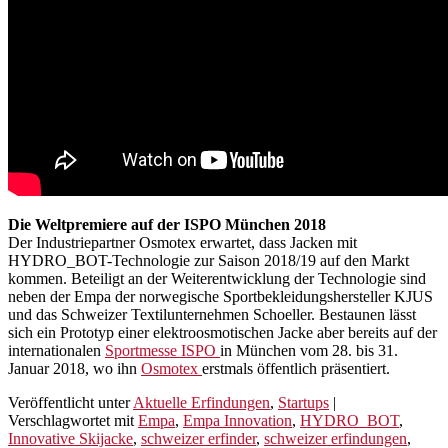
Die Weltpremiere auf der ISPO München 2018
Der Industriepartner Osmotex erwartet, dass Jacken mit
HYDRO_BOT-Technologie zur Saison 2018/19 auf den Markt
kommen. Beteiligt an der Weiterentwicklung der Technologie sind
neben der Empa der norwegische Sportbekleidungshersteller KJUS
und das Schweizer Textilunternehmen Schoeller. Bestaunen lässt
sich ein Prototyp einer elektroosmotischen Jacke aber bereits auf der
internationalen
Sportmesse ISPO
in München vom 28. bis 31.
Januar 2018, wo ihn
Osmotex
erstmals öffentlich präsentiert.
Veröffentlicht unter
Aktuelle Erfindungen
,
Startups
|
Verschlagwortet mit
Empa
,
Empa Innovation
,
HYDRO_BOT
,
Innovative Skijacke
,
schweizer erfinder
,
schweizer erfindungen
,