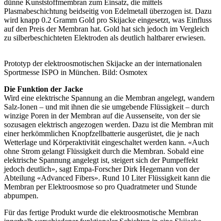
dünne Kunststoffmembran zum Einsatz, die mittels
Plasmabeschichtung beidseitig von Edelmetall überzogen ist. Dazu
wird knapp 0.2 Gramm Gold pro Skijacke eingesetzt, was Einfluss
auf den Preis der Membran hat. Gold hat sich jedoch im Vergleich
zu silberbeschichteten Elektroden als deutlich haltbarer erwiesen.
Prototyp der elektroosmotischen Skijacke an der internationalen
Sportmesse ISPO in München. Bild: Osmotex
Die Funktion der Jacke
Wird eine elektrische Spannung an die Membran angelegt, wandern
Salz-Ionen – und mit ihnen die sie umgebende Flüssigkeit – durch
winzige Poren in der Membran auf die Aussenseite, von der sie
sozusagen elektrisch angezogen werden. Dazu ist die Membran mit
einer herkömmlichen Knopfzellbatterie ausgerüstet, die je nach
Wetterlage und Körperaktivität eingeschaltet werden kann. «Auch
ohne Strom gelangt Flüssigkeit durch die Membran. Sobald eine
elektrische Spannung angelegt ist, steigert sich der Pumpeffekt
jedoch deutlich», sagt Empa-Forscher Dirk Hegemann von der
Abteilung «Advanced Fibers». Rund 10 Liter Flüssigkeit kann die
Membran per Elektroosmose so pro Quadratmeter und Stunde
abpumpen.
Für das fertige Produkt wurde die elektroosmotische Membran