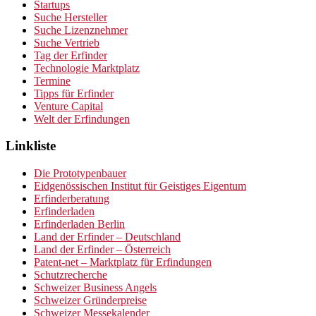
Startups
Suche Hersteller
Suche Lizenznehmer
Suche Vertrieb
Tag der Erfinder
Technologie Marktplatz
Termine
Tipps für Erfinder
Venture Capital
Welt der Erfindungen
Linkliste
Die Prototypenbauer
Eidgenössischen Institut für Geistiges Eigentum
Erfinderberatung
Erfinderladen
Erfinderladen Berlin
Land der Erfinder – Deutschland
Land der Erfinder – Österreich
Patent-net – Marktplatz für Erfindungen
Schutzrecherche
Schweizer Business Angels
Schweizer Gründerpreise
Schweizer Messekalender