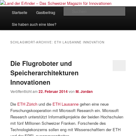
Zum
Zum
Inhalt
sekundären
Hauptmenü
Such
Startseite
Gastbeitrag
Kontakt
Impressum
wechseln
Inhalt
wechseln
Land der Erfinder – Das Schweizer
Sie haben auch eine Idee?
Magazin für Innovationen
SCHLAGWORT-ARCHIVE:
ETH LAUSANNE INNOVATION
Die Flugroboter und
Speicherarchitekturen
Innovationen
Veröffentlicht am
22. Februar 2014
von
M. Jordan
Die
ETH Zürich
und die
ETH Lausanne
gehen eine neue
Forschungskooperation mit Microsoft Research ein. Microsoft
Research unterstützt Informatikprojekte der beiden Hochschulen
mit fünf Millionen Schweizer Franken. Forschende des
Technologiekonzerns sollen eng mit Wissenschaftlern der ETH
und der EPFL zusammenarbeiten.