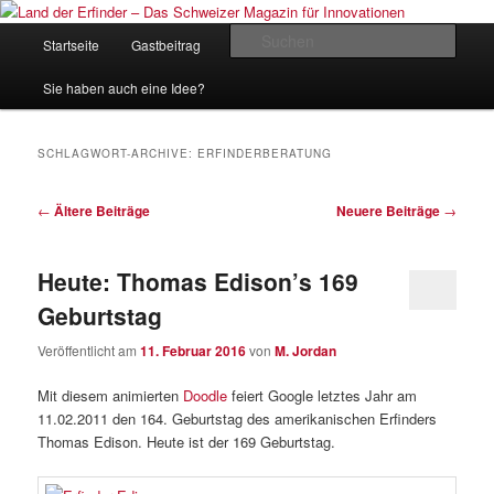
Zum
Zum
Inhalt
sekundären
Hauptmenü
Such
Startseite
Gastbeitrag
Kontakt
Impressum
wechseln
Inhalt
wechseln
Land der Erfinder – Das Schweizer
Sie haben auch eine Idee?
Magazin für Innovationen
SCHLAGWORT-ARCHIVE:
ERFINDERBERATUNG
Beitrags-
←
Ältere Beiträge
Neuere Beiträge
→
Navigation
Heute: Thomas Edison’s 169
Geburtstag
Veröffentlicht am
11. Februar 2016
von
M. Jordan
Mit diesem animierten
Doodle
feiert Google letztes Jahr am
11.02.2011 den 164. Geburtstag des amerikanischen Erfinders
Thomas Edison. Heute ist der 169 Geburtstag.