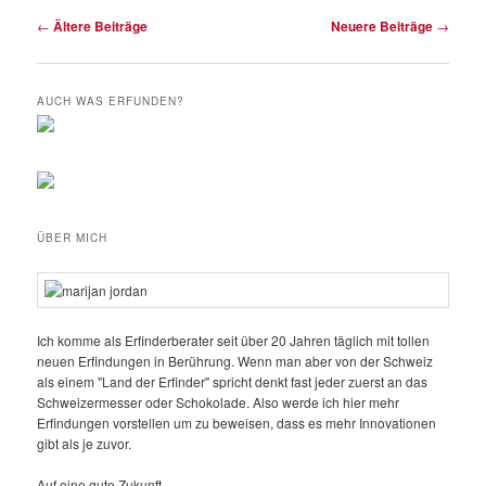
Beitrags-
←
Ältere Beiträge
Neuere Beiträge
→
Navigation
AUCH WAS ERFUNDEN?
ÜBER MICH
Ich komme als Erfinderberater seit über 20 Jahren täglich mit tollen
neuen Erfindungen in Berührung. Wenn man aber von der Schweiz
als einem "Land der Erfinder" spricht denkt fast jeder zuerst an das
Schweizermesser oder Schokolade. Also werde ich hier mehr
Erfindungen vorstellen um zu beweisen, dass es mehr Innovationen
gibt als je zuvor.
Auf eine gute Zukunft,