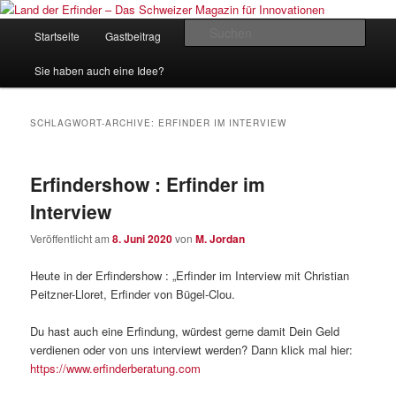
Zum
Zum
Inhalt
sekundären
Hauptmenü
Such
Startseite
Gastbeitrag
Kontakt
Impressum
wechseln
Inhalt
wechseln
Land der Erfinder – Das Schweizer
Sie haben auch eine Idee?
Magazin für Innovationen
SCHLAGWORT-ARCHIVE:
ERFINDER IM INTERVIEW
Erfindershow : Erfinder im
Interview
Veröffentlicht am
8. Juni 2020
von
M. Jordan
Heute in der Erfindershow : „Erfinder im Interview mit Christian
Peitzner-Lloret, Erfinder von Bügel-Clou.
Du hast auch eine Erfindung, würdest gerne damit Dein Geld
verdienen oder von uns interviewt werden? Dann klick mal hier:
https://www.erfinderberatung.com