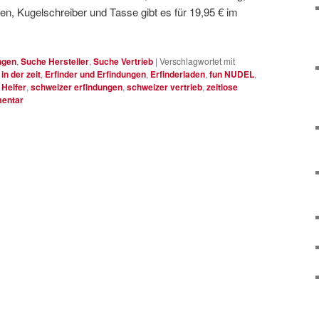
n, Kugelschreiber und Tasse gibt es für 19,95 € im
ngen
,
Suche Hersteller
,
Suche Vertrieb
|
Verschlagwortet mit
 in der zeit
,
Erfinder und Erfindungen
,
Erfinderladen
,
fun NUDEL
,
 Helfer
,
schweizer erfindungen
,
schweizer vertrieb
,
zeitlose
mentar