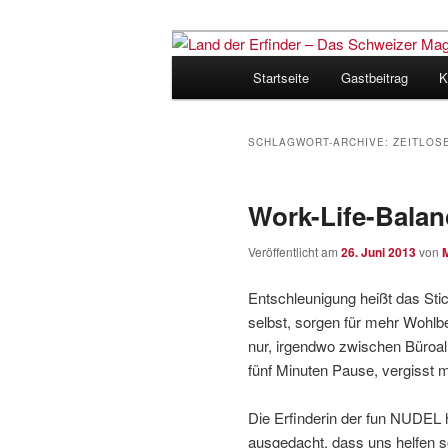
Zum
Zum
Inhalt
sekundären
Hauptmenü
Startseite
Gastbeitrag
K
wechseln
Inhalt
Land der Erfi
wechseln
für Innovatio
SCHLAGWORT-ARCHIVE:
ZEITLOS
Work-Life-Balan
Veröffentlicht am
26. Juni 2013
von
Entschleunigung heißt das Stich
selbst, sorgen für mehr Wohlb
nur, irgendwo zwischen Büroal
fünf Minuten Pause, vergisst 
Die Erfinderin der fun NUDEL 
ausgedacht, dass uns helfen so