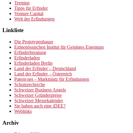
Termine
Tipps für Erfinder
Venture Capital
Welt der Erfindungen
Linkliste
Die Prototypenbauer
Eidgenössischen Institut für Geistiges Eigentum
Erfinderberatung
Erfinderladen
Erfinderladen Berlin
Land der Erfinder – Deutschland
Land der Erfinder – Österreich
Patent-net – Marktplatz für Erfindungen
Schutzrecherche
Schweizer Business Angels
Schweizer Gründerpreise
Schweizer Messekalender
Sie haben auch eine iDEE?
Weblinks
Archiv