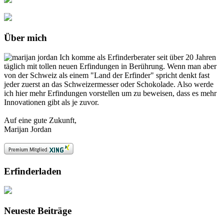
Über mich
Ich komme als Erfinderberater seit über 20 Jahren
täglich mit tollen neuen Erfindungen in Berührung. Wenn man aber
von der Schweiz als einem "Land der Erfinder" spricht denkt fast
jeder zuerst an das Schweizermesser oder Schokolade. Also werde
ich hier mehr Erfindungen vorstellen um zu beweisen, dass es mehr
Innovationen gibt als je zuvor.
Auf eine gute Zukunft,
Marijan Jordan
Erfinderladen
Neueste Beiträge