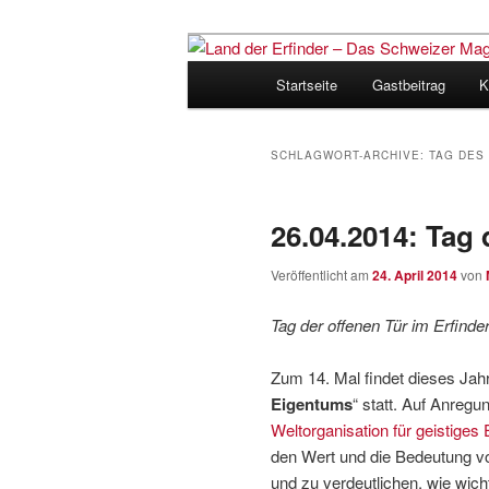
Zum
Zum
Inhalt
sekundären
Hauptmenü
Startseite
Gastbeitrag
K
wechseln
Inhalt
Land der Erfi
wechseln
für Innovatio
SCHLAGWORT-ARCHIVE:
TAG DES
26.04.2014: Tag
Veröffentlicht am
24. April 2014
von
Tag der offenen Tür im Erfinde
Zum 14. Mal findet dieses Jahr
Eigentums
“ statt. Auf Anre
Weltorganisation für geistige
den Wert und die Bedeutung vo
und zu verdeutlichen, wie wich