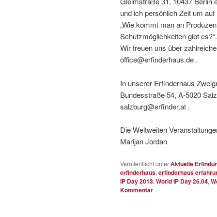
Gleimstraße 31, 10437 Berlin e
und ich persönlich Zeit um auf
„Wie kommt man an Produzente
Schutzmöglichkeiten gibt es?“.
Wir freuen uns über zahlreich
office@erfinderhaus.de .
In unserer Erfinderhaus Zweign
Bundesstraße 54, A-5020 Salzb
salzburg@erfinder.at .
Die Weltweiten Veranstaltunge
Marijan Jordan
Veröffentlicht unter
Aktuelle Erfindu
erfinderhaus
,
erfinderhaus erfahru
IP Day 2013
,
World IP Day 26.04
,
Wo
Kommentar