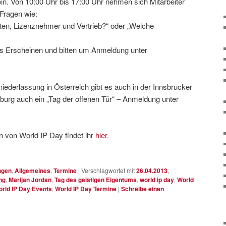
in. Von 10:00 Uhr bis 17:00 Uhr nehmen sich Mitarbeiter
 Fragen wie:
n, Lizenznehmer und Vertrieb?“ oder „Welche
es Erscheinen und bitten um Anmeldung unter
iederlassung in Österreich gibt es auch in der Innsbrucker
urg auch ein „Tag der offenen Tür“ – Anmeldung unter
n von World IP Day findet ihr
hier
.
ngen
,
Allgemeines
,
Termine
|
Verschlagwortet mit
26.04.2013
,
ng
,
Marijan Jordan
,
Tag des geistigen Eigentums
,
world ip day
,
World
rld IP Day Events
,
World IP Day Termine
|
Schreibe einen