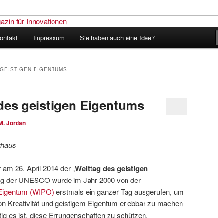
ontakt
Impressum
Sie haben auch eine Idee?
nder – Das Schweizer Magazin
nen
 GEISTIGEN EIGENTUMS
 des geistigen Eigentums
M. Jordan
rhaus
 am 26. April 2014 der „
Welttag des geistigen
gung der UNESCO wurde im Jahr 2000 von der
s Eigentum (WIPO)
erstmals ein ganzer Tag ausgerufen, um
n Kreativität und geistigem Eigentum erlebbar zu machen
tig es ist, diese Errungenschaften zu schützen.