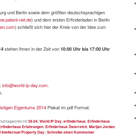
urg und Berlin sowie dem größten deutschsprachigen
w.patent-net.de
) und dem ersten Erfinderladen in Berlin
den.com
) schließt sich hier der Kreis von der Idee zum
14
stehen Ihnen in der Zeit von
10:00 Uhr bis 17:00 Uhr
:
info@world-ip-day.com
.
n.
istigen Eigentums 2014
Plakat im pdf Format.
rschlagwortet mit
26.04. World IP Day
,
erfinderhaus
,
Erfinderhaus
Erfinderhaus Erfahrungen
,
Erfinderhaus Österreich
,
Marijan Jordan
,
 Intellectual Property Day
|
Schreibe einen Kommentar