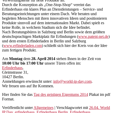
Verwertungskette für neue Produkte an.
Durch die Konzeption als „One-Stop-Shop“ vereint das
Erfinderhaus ein klares Plus an Dienstleistungen – Service- und
Beratungseinrichtungen unter einem Dach. Wir beraten und
begleiten Menschen mit ihren innovativen Ideen und positionieren
Produkte sinnvoll auf dem internationalen Markt. Dabei spielt es
keine Rolle, in welchem Stadium sich die Idee befindet.
Nach Beratungsbüros in Salzburg und Berlin sowie dem größten
deutschsprachigen Marktplatz für Erfindungen (
www.patent-net.de
)
und dem ersten Erfinderladen in Berlin und Salzburg
(
www.erfinderladen.com
) schließt sich hier der Kreis von der Idee
zum fertigen Produkt.
Am
Montag
dem
28. April 2014
stehen Ihnen in der Zeit von
10:00 Uhr bis 17:00 Uhr
unsere Türen offen im:
Erfinderhaus
,
Gleimstrasse 31,
10427 Berlin.
Anmeldungen erwünscht unter:
info@world-ip-day.com
.
Wir freuen uns auf Ihr Kommen.
Hier finden Sie das
Tag des geistigen Eigentums 2014
Plakat im pdf
Format.
Veröffentlicht unter
Allgemeines
|
Verschlagwortet mit
26.04. World
IP Day
,
erfinderhaus
,
Erfinderhaus Berlin
,
Erfinderhaus