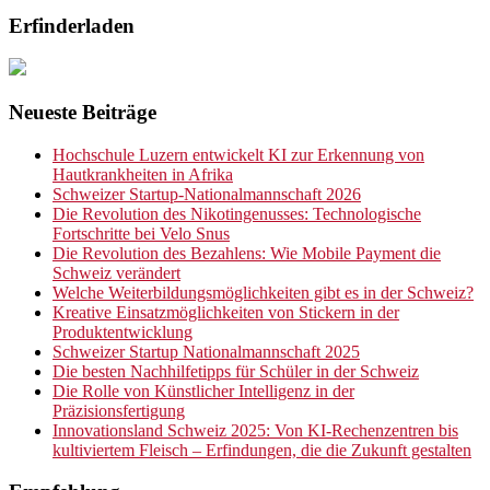
Erfinderladen
Neueste Beiträge
Hochschule Luzern entwickelt KI zur Erkennung von
Hautkrankheiten in Afrika
Schweizer Startup-Nationalmannschaft 2026
Die Revolution des Nikotingenusses: Technologische
Fortschritte bei Velo Snus
Die Revolution des Bezahlens: Wie Mobile Payment die
Schweiz verändert
Welche Weiterbildungsmöglichkeiten gibt es in der Schweiz?
Kreative Einsatzmöglichkeiten von Stickern in der
Produktentwicklung
Schweizer Startup Nationalmannschaft 2025
Die besten Nachhilfetipps für Schüler in der Schweiz
Die Rolle von Künstlicher Intelligenz in der
Präzisionsfertigung
Innovationsland Schweiz 2025: Von KI-Rechenzentren bis
kultiviertem Fleisch – Erfindungen, die die Zukunft gestalten