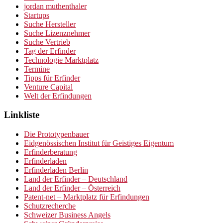
jordan muthenthaler
Startups
Suche Hersteller
Suche Lizenznehmer
Suche Vertrieb
Tag der Erfinder
Technologie Marktplatz
Termine
Tipps für Erfinder
Venture Capital
Welt der Erfindungen
Linkliste
Die Prototypenbauer
Eidgenössischen Institut für Geistiges Eigentum
Erfinderberatung
Erfinderladen
Erfinderladen Berlin
Land der Erfinder – Deutschland
Land der Erfinder – Österreich
Patent-net – Marktplatz für Erfindungen
Schutzrecherche
Schweizer Business Angels