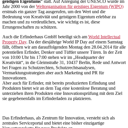
geistigen Eigentums
“ statt. Auf Anregung der UNESCO wurde im
Jahr 2000 von der
Weltorganisation für geistiges Eigentum (WIPO)
erstmals ein ganzer Tag ausgerufen, um den Wert und die
Bedeutung von Kreativität und geistigem Eigentum erlebbar zu
machen und zu verdeutlichen, wie wichtig es ist, diese
Errungenschaften zu schützen.
Auch die Erfinderhaus GmbH beteiligt sich am
World Intellectual
Property Day
. Da der diesjährige World IP Day auf einem Samstag
fällt, öffnen wir am darauffolgenden Montag den 28.04.2014 für alle
potentiellen Erfinder, Denker und Tüftler unsere Türen. In der Zeit
von 10:00 Uhr bis 17:00 stehen wir im „Headquarter der
Kreativität“, in die Gleimstraße 31, 10437 Berlin, Rede und Antwort
bei Fragen zu Schutzrechten, Schutzrechtsanalysen,
Vermarktungsstrategien aber auch Marketing und PR für
Innovationen.
Aber auch für Erfinder, mit bereits produzierten Erfindung und
Produkten bietet wir an dem Tag eine kostenlose Beratung und
unterziehen ihren Produkten eine Innovationsprüfung mit dem Ziel
sie gegebenenfalls im Erfinderladen zu platzieren.
Das Erfinderhaus, als Zentrum für Innovation, versteht sich als
zentrales Serviceportal und bietet eine bisher einzigartige