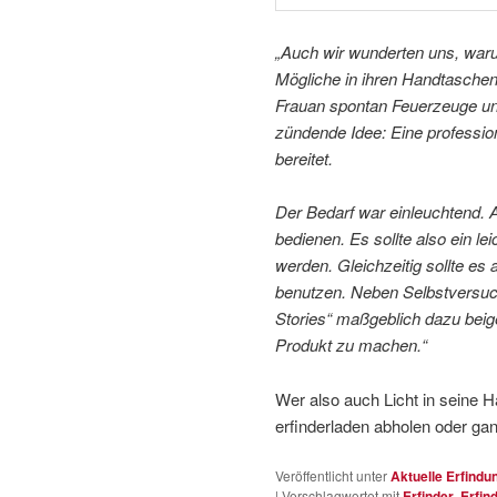
„
Auch wir wunderten uns, waru
Mögliche in ihren Handtaschen
Frauan spontan Feuerzeuge un
zündende Idee: Eine professio
bereitet.
Der Bedarf war einleuchtend. 
bedienen. Es sollte also ein l
werden. Gleichzeitig sollte e
benutzen. Neben Selbstversuc
Stories“ maßgeblich dazu beig
Produkt zu machen.“
Wer also auch Licht in seine H
erfinderladen abholen oder ga
Veröffentlicht unter
Aktuelle Erfindu
|
Verschlagwortet mit
Erfinder
,
Erfin