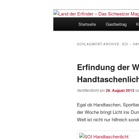
Zum
Zum
Inhalt
sekundären
Hauptmenü
Startseite
Gastbeitrag
K
wechseln
Inhalt
Land der Erfi
wechseln
für Innovatio
SCHLAGWORT-ARCHIVE:
SOI – H
Erfindung der W
Handtaschenlic
Veröffentlicht am
26. August 2013
v
Egal ob Handtaschen, Sportta
der Woche bringt Licht ins Du
Welt ist nicht nur hilfreich so