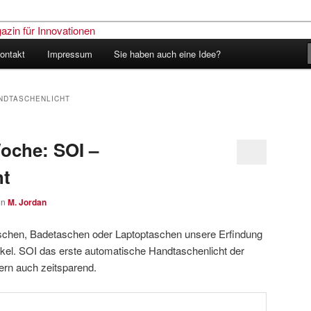
ontakt
Impressum
Sie haben auch eine Idee?
nder – Das Schweizer Magazin
nen
ANDTASCHENLICHT
oche: SOI –
ht
on
M. Jordan
schen, Badetaschen oder Laptoptaschen unsere Erfindung
nkel. SOI das erste automatische Handtaschenlicht der
ndern auch zeitsparend.