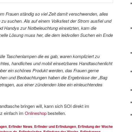
m Frauen ständig so viel Zeit damit verschwenden, alles
 zu suchen. Als auf einem Volksfest der Strom ausfiel und
d Handys zur Notbeleuchtung einsetzten, kam die
nelle Lösung muss her, die dem leidvollen Suchen ein Ende
Alle Taschenlampen die es gab, waren kompliziert zu
eichtes, handliches und mobil einsetzbares Handtaschenlicht
s aber ein schönes Produkt werden, das Frauen gerne
hen und Beobachtungen haben die Ergebnisse der „Bag
etragen, aus einer zündenden Idee ein einleuchtendes
andtasche bringen will, kann sich SOI direkt im
nz einfach im
Onlineshop
bestellen.
ngen
,
Erfinder News
,
Erfinder und Erfindungen
,
Erfindung der Woche
derhaus.de
,
Erfinderladen
,
Erfindung der Woche
,
Erfindungen
,