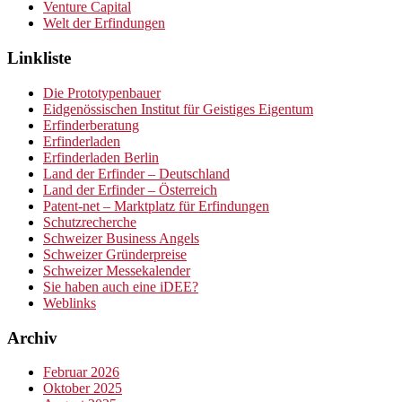
Venture Capital
Welt der Erfindungen
Linkliste
Die Prototypenbauer
Eidgenössischen Institut für Geistiges Eigentum
Erfinderberatung
Erfinderladen
Erfinderladen Berlin
Land der Erfinder – Deutschland
Land der Erfinder – Österreich
Patent-net – Marktplatz für Erfindungen
Schutzrecherche
Schweizer Business Angels
Schweizer Gründerpreise
Schweizer Messekalender
Sie haben auch eine iDEE?
Weblinks
Archiv
Februar 2026
Oktober 2025