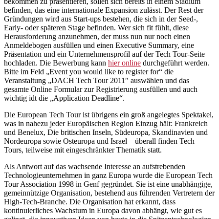
bekommen zu präsentieren, sollen sich bereits in einem Stadium
befinden, das eine internationale Expansion zulässt. Der Rest der
Gründungen wird aus Start-ups bestehen, die sich in der Seed-,
Early- oder späteren Stage befinden. Wer sich fit fühlt, diese
Herausforderung anzunehmen, der muss nun nur noch einen
Anmeldebogen ausfüllen und einen Executive Summary, eine
Präsentation und ein Unternehmensprofil auf der Tech Tour-Seite
hochladen. Die Bewerbung kann
hier online
durchgeführt werden.
Bitte im Feld „Event you would like to register for“ die
Veranstaltung „DACH Tech Tour 2011″ auswählen und das
gesamte Online Formular zur Registrierung ausfüllen und auch
wichtig idt die „Application Deadline“.
Die European Tech Tour ist übrigens ein groß angelegtes Spektakel,
was in nahezu jeder Europäischen Region Einzug hält: Frankreich
und Benelux, Die britischen Inseln, Südeuropa, Skandinavien und
Nordeuropa sowie Osteuropa und Israel – überall finden Tech
Tours, teilweise mit eingeschränkter Thematik statt.
Als Antwort auf das wachsende Interesse an aufstrebenden
Technologieunternehmen in ganz Europa wurde die European Tech
Tour Association 1998 in Genf gegründet. Sie ist eine unabhängige,
gemeinnützige Organisation, bestehend aus führenden Vertretern der
High-Tech-Branche. Die Organisation hat erkannt, dass
kontinuierliches Wachstum in Europa davon abhängt, wie gut es