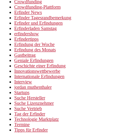
Crowdfunding
Crowdfunding-Plattform
Erfinder News
Erfinder Tagesrandbemerkung
Erfinder und Erfindungen
Erfinderladen Samstag
erfindershow
Erfindertipps
Erfindung der Woche
Erfindung des Monats
Gastbeitrag
Geniale Erfindungen
Geschichte einer Erfindung
Innovationswettbewerbe
Internationale Erfindungen
Interview
jordan muthenthaler
Startups
Suche Hersteller
Suche Lizenznehmer
Suche Vertrieb
Tag der Erfinder
Technologie Marktplatz
Termine
Tipps für Erfinder