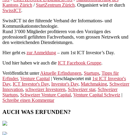
Kantons Zürich
/
StartZentrum Zürich
. Organisiert wird er durch
SwissICT
.
SwissICT ist der führende Verband der Informations- und
Kommunikationstechnologie.
Rund 3’000 Mitglieder profitieren von den Vorzügen des
professionell geführten Fachverbands, vom grossen Netzwerk und
den weitreichenden Dienstleistungen.
Hier geht es
zur Anmeldung
– zum 1st ICT Investor’s Day.
Und hier haben wir auch die
ICT Facebook Gruppe
.
Veröffentlicht unter
Aktuelle Erfindungen
,
Startups
,
Tipps für
Erfinder
,
Venture Capital
|
Verschlagwortet mit
1st ICT Investor's
Day
,
ICT Investor's Day
,
Investor's Day
,
Matchmaking
,
Schweizer
Innovation
,
schweizer Investoren
,
Schweizer star
,
Schweizer
Startups
,
Schweizer Venture Capital
,
Venture Capital Schweiz
|
Schreibe einen Kommentar
AUCH WAS ERFUNDEN?