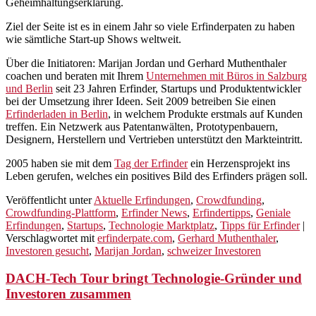
Geheimhaltungserklärung.
Ziel der Seite ist es in einem Jahr so viele Erfinderpaten zu haben
wie sämtliche Start-up Shows weltweit.
Über die Initiatoren: Marijan Jordan und Gerhard Muthenthaler
coachen und beraten mit Ihrem
Unternehmen mit Büros in Salzburg
und Berlin
seit 23 Jahren Erfinder, Startups und Produktentwickler
bei der Umsetzung ihrer Ideen. Seit 2009 betreiben Sie einen
Erfinderladen in Berlin
, in welchem Produkte erstmals auf Kunden
treffen. Ein Netzwerk aus Patentanwälten, Prototypenbauern,
Designern, Herstellern und Vertrieben unterstützt den Markteintritt.
2005 haben sie mit dem
Tag der Erfinder
ein Herzensprojekt ins
Leben gerufen, welches ein positives Bild des Erfinders prägen soll.
Veröffentlicht unter
Aktuelle Erfindungen
,
Crowdfunding
,
Crowdfunding-Plattform
,
Erfinder News
,
Erfindertipps
,
Geniale
Erfindungen
,
Startups
,
Technologie Marktplatz
,
Tipps für Erfinder
|
Verschlagwortet mit
erfinderpate.com
,
Gerhard Muthenthaler
,
Investoren gesucht
,
Marijan Jordan
,
schweizer Investoren
DACH-Tech Tour bringt Technologie-Gründer und
Investoren zusammen