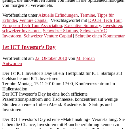
gelingt, die innovativen Ideen von heute in die Spitzentechnologien
von morgen zu verwandeln.
Veröffentlicht unter
Aktuelle Erfindungen
,
Termine
,
Tipps für
Erfinder
,
Venture Capital
|
Verschlagwortet mit
DACH-Tech Tour
,
European Tech Tour Association
,
Executive Summary
,
Investoren
,
schweizer Investoren
,
Schweizer Startups
,
Schweizer VC
Investoren
,
Schweizer Venture Capital
|
Schreibe einen Kommentar
1st ICT Investor’s Day
Veröffentlicht am
22. Oktober 2010
von
M. Jordan
Antworten
Der 1st ICT Investor’s Day ist ein Treffpunkt für ICT-Startups auf
Geldsuche und ICT-Investoren.
Termin: Montag, 15.11.2010 um 17:00, Konferenzzentrum im
Hallenstadion
Der ICT Investor’s Day ist eine hoch effiziente
Präsentationsplattform und Tischmesse, konzentriert auf wenige
Stunden an einem frühen Abend. Kostenlos für Startups und
Investoren.
Der ICT Investor’s Day ist eine «Matchmaking»-Veranstaltung: Sie
haben die Chance, Investoren mit Branchenerfahrung kennen zu