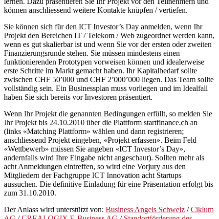
lernen. Dazu präsentieren Sie Ihr Projekt vor den Teilnehmern und
können anschliessend weitere Kontakte knüpfen / vertiefen.
Sie können sich für den ICT Investor’s Day anmelden, wenn Ihr
Projekt den Bereichen IT / Telekom / Web zugeordnet werden kann,
wenn es gut skalierbar ist und wenn Sie vor der ersten oder zweiten
Finanzierungsrunde stehen. Sie müssen mindestens einen
funktionierenden Prototypen vorweisen können und idealerweise
erste Schritte im Markt gemacht haben. Ihr Kapitalbedarf sollte
zwischen CHF 50’000 und CHF 2’000’000 liegen. Das Team sollte
vollständig sein. Ein Businessplan muss vorliegen und im Idealfall
haben Sie sich bereits vor Investoren präsentiert.
Wenn Ihr Projekt die genannten Bedingungen erfüllt, so melden Sie
Ihr Projekt bis 24.10.2010 über die Plattform startfinance.ch an
(links «Matching Plattform» wählen und dann registrieren;
anschliessend Projekt eingeben, «Projekt erfassen». Beim Feld
«Wettbewerb» müssen Sie angeben «ICT Investor’s Day»,
andernfalls wird Ihre Eingabe nicht angeschaut). Sollten mehr als
acht Anmeldungen eintreffen, so wird eine Vorjury aus den
Mitgliedern der Fachgruppe ICT Innovation acht Startups
aussuchen. Die definitive Einladung für eine Präsentation erfolgt bis
zum 31.10.2010.
Der Anlass wird unterstützt von:
Business Angels Schweiz
/
Ciklum
AG
/
CREALOGIX E-Business AG
/
Standortförderung des