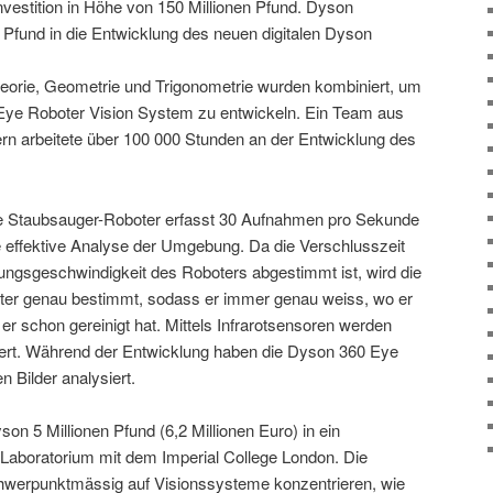
nvestition in Höhe von 150 Millionen Pfund. Dyson
en Pfund in die Entwicklung des neuen digitalen Dyson
heorie, Geometrie und Trigonometrie wurden kombiniert, um
Eye Roboter Vision System zu entwickeln. Ein Team aus
rn arbeitete über 100 000 Stunden an der Entwicklung des
 Staubsauger-Roboter erfasst 30 Aufnahmen pro Sekunde
 effektive Analyse der Umgebung. Da die Verschlusszeit
ngsgeschwindigkeit des Roboters abgestimmt ist, wird die
eter genau bestimmt, sodass er immer genau weiss, wo er
r schon gereinigt hat. Mittels Infrarotsensoren werden
ziert. Während der Entwicklung haben die Dyson 360 Eye
n Bilder analysiert.
on 5 Millionen Pfund (6,2 Millionen Euro) in ein
aboratorium mit dem Imperial College London. Die
chwerpunktmässig auf Visionssysteme konzentrieren, wie