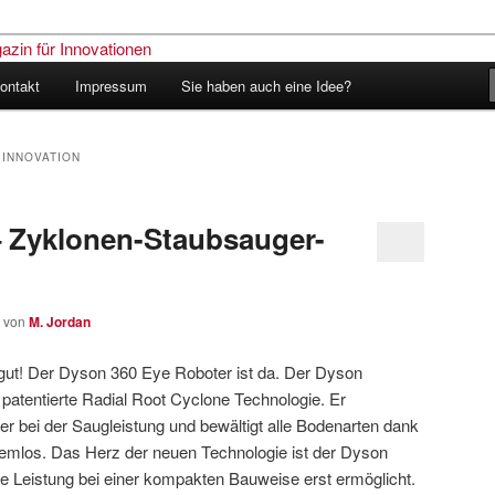
ontakt
Impressum
Sie haben auch eine Idee?
nder – Das Schweizer Magazin
nen
 INNOVATION
– Zyklonen-Staubsauger-
von
M. Jordan
 gut! Der Dyson 360 Eye Roboter ist da. Der Dyson
patentierte Radial Root Cyclone Technologie. Er
ter bei der Saugleistung und bewältigt alle Bodenarten dank
lemlos. Das Herz der neuen Technologie ist der Dyson
rke Leistung bei einer kompakten Bauweise erst ermöglicht.