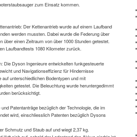
boterstaubsauger zum Einsatz kommen.
tenantrieb: Der Kettenantrieb wurde auf einem Laufband
wunden werden mussten. Dabei wurde die Federung über
en über einen Zeitraum von über 1000 Stunden getestet.
en Laufbandtests 1080 Kilometer zurück.
n: Die Dyson Ingenieure entwickelten funkgesteuerte
ewicht und Navigationseffizienz für Hindernisse
 auf unterschiedlichen Bodentypen und mit
keiten getestet. Die Beleuchtung wurde heruntergedimmt
urden berücksichtigt.
 und Patentanträge bezüglich der Technologie, die im
det wird, einschliesslich Patenten bezüglich Dysons
ter Schmutz und Staub auf und wiegt 2,37 kg.
d lädt sich auf, sobald der Ladestand des Akkus niedrig ist.