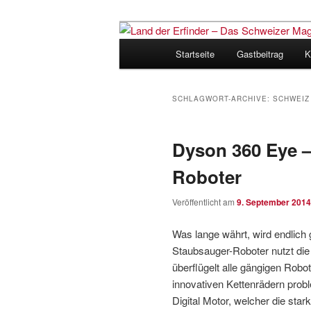
Zum
Zum
Inhalt
sekundären
Hauptmenü
Startseite
Gastbeitrag
K
wechseln
Inhalt
Land der Erfi
wechseln
für Innovatio
SCHLAGWORT-ARCHIVE:
SCHWEIZ
Dyson 360 Eye 
Roboter
Veröffentlicht am
9. September 2014
Was lange währt, wird endlich
Staubsauger-Roboter nutzt die 
überflügelt alle gängigen Robo
innovativen Kettenrädern prob
Digital Motor, welcher die sta