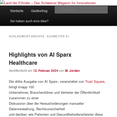
Zum
Zum
Inhalt
sekundären
Hauptmenü
Such
Startseite
Gastbeitrag
Kontakt
Impressum
wechseln
Inhalt
wechseln
Land der Erfinder – Das Schweizer
Sie haben auch eine Idee?
Magazin für Innovationen
SCHLAGWORT-ARCHIVE:
SCHWEITER KI
Highlights von AI Sparx
Healthcare
Veröffentlicht am
12. Februar 2024
von
M. Jordan
Die dritte Ausgabe von AI Sparx, veranstaltet von
Trust Square
,
bringt knapp 100
Unternehmer, Branchenführer und Vertreter der Öffentlichkeit
zusammen zu einer
Diskussion über die Herausforderungen manueller
Datenverwaltung, Rechtsunsicherheit
und darüber, wie Patienten und Gesundheitsdienstleister diese