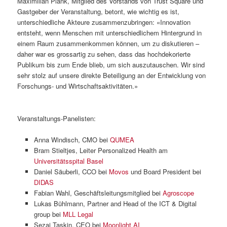
Maximilian Plank, Mitglied des Vorstands von Trust Square und
Gastgeber der Veranstaltung, betont, wie wichtig es ist,
unterschiedliche Akteure zusammenzubringen: «Innovation
entsteht, wenn Menschen mit unterschiedlichem Hintergrund in
einem Raum zusammenkommen können, um zu diskutieren –
daher war es grossartig zu sehen, dass das hochdekorierte
Publikum bis zum Ende blieb, um sich auszutauschen. Wir sind
sehr stolz auf unsere direkte Beteiligung an der Entwicklung von
Forschungs- und Wirtschaftsaktivitäten.»
Veranstaltungs-Panelisten:
Anna Windisch, CMO bei
QUMEA
Bram Stieltjes, Leiter Personalized Health am
Universitätsspital Basel
Daniel Säuberli, CCO bei
Movos
und Board President bei
DIDAS
Fabian Wahl, Geschäftsleitungsmitglied bei
Agroscope
Lukas Bühlmann, Partner and Head of the ICT & Digital
group bei
MLL Legal
Sezai Taskin, CEO bei
Moonlight AI