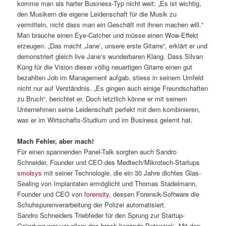
komme man als harter Business-Typ nicht weit: „Es ist wichtig,
den Musikern die eigene Leidenschaft für die Musik zu
vermitteln, nicht dass man ein Geschäft mit ihnen machen will.“
Man brauche einen Eye-Catcher und müsse einen Wow-Effekt
erzeugen. „Das macht ‚Jane‘, unsere erste Gitarre“, erklärt er und
demonstriert gleich live Jane‘s wunderbaren Klang. Dass Silvan
Küng für die Vision dieser völlig neuartigen Gitarre einen gut
bezahlten Job im Management aufgab, stiess in seinem Umfeld
nicht nur auf Verständnis. „Es gingen auch einige Freundschaften
zu Bruch“, berichtet er. Doch letztlich könne er mit seinem
Unternehmen seine Leidenschaft perfekt mit dem kombinieren,
was er im Wirtschafts-Studium und im Business gelernt hat.
Mach Fehler, aber mach!
Für einen spannenden Panel-Talk sorgten auch Sandro
Schneider, Founder und CEO des Medtech/Mikrotech-Startups
smolsys
mit seiner Technologie, die ein 30 Jahre dichtes Glas-
Sealing von Implantaten ermöglicht und Thomas Stadelmann,
Founder und CEO von
forensity
, dessen Forensik-Software die
Schuhspurenverarbeitung der Polizei automatisiert.
Sandro Schneiders Triebfeder für den Sprung zur Startup-
Gründung war vor allem das brach liegende Potenzial: „Mit den