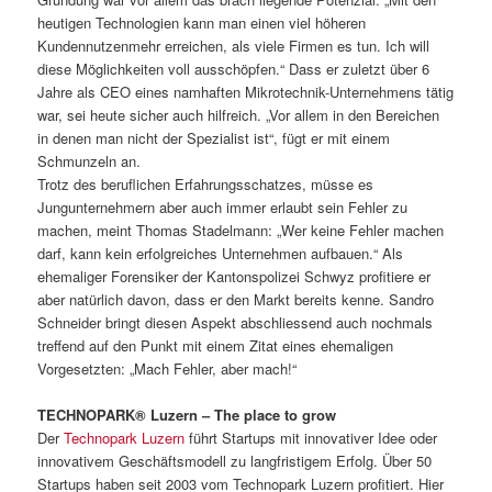
heutigen Technologien kann man einen viel höheren
Kundennutzenmehr erreichen, als viele Firmen es tun. Ich will
diese Möglichkeiten voll ausschöpfen.“ Dass er zuletzt über 6
Jahre als CEO eines namhaften Mikrotechnik-Unternehmens tätig
war, sei heute sicher auch hilfreich. „Vor allem in den Bereichen
in denen man nicht der Spezialist ist“, fügt er mit einem
Schmunzeln an.
Trotz des beruflichen Erfahrungsschatzes, müsse es
Jungunternehmern aber auch immer erlaubt sein Fehler zu
machen, meint Thomas Stadelmann: „Wer keine Fehler machen
darf, kann kein erfolgreiches Unternehmen aufbauen.“ Als
ehemaliger Forensiker der Kantonspolizei Schwyz profitiere er
aber natürlich davon, dass er den Markt bereits kenne. Sandro
Schneider bringt diesen Aspekt abschliessend auch nochmals
treffend auf den Punkt mit einem Zitat eines ehemaligen
Vorgesetzten: „Mach Fehler, aber mach!“
TECHNOPARK® Luzern – The place to grow
Der
Technopark Luzern
führt Startups mit innovativer Idee oder
innovativem Geschäftsmodell zu langfristigem Erfolg. Über 50
Startups haben seit 2003 vom Technopark Luzern profitiert. Hier