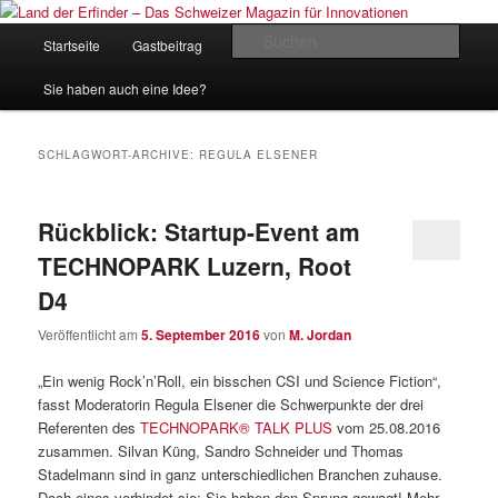
Zum
Zum
Inhalt
sekundären
Hauptmenü
Such
Startseite
Gastbeitrag
Kontakt
Impressum
wechseln
Inhalt
wechseln
Land der Erfinder – Das Schweizer
Sie haben auch eine Idee?
Magazin für Innovationen
SCHLAGWORT-ARCHIVE:
REGULA ELSENER
Rückblick: Startup-Event am
TECHNOPARK Luzern, Root
D4
Veröffentlicht am
5. September 2016
von
M. Jordan
„Ein wenig Rock’n’Roll, ein bisschen CSI und Science Fiction“,
fasst Moderatorin Regula Elsener die Schwerpunkte der drei
Referenten des
TECHNOPARK® TALK PLUS
vom 25.08.2016
zusammen. Silvan Küng, Sandro Schneider und Thomas
Stadelmann sind in ganz unterschiedlichen Branchen zuhause.
Doch eines verbindet sie: Sie haben den Sprung gewagt! Mehr