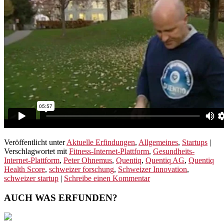
Veröffentlicht unter
Aktuelle Erfindungen
,
Allgemeines
,
Startups
|
Verschlagwortet mit
Fitness-Internet-Plattform
,
Gesundheits-
Internet-Plattform
,
Peter Ohnemus
,
Quentiq
,
Quentiq AG
,
Quentiq
Health Score
,
schweizer forschung
,
Schweizer Innovation
,
schweizer startup
|
Schreibe einen Kommentar
AUCH WAS ERFUNDEN?