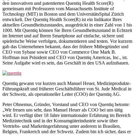
den innovativen und patentierten Quentiq Health Score(R)
gemeinsam mit Professoren vom Massachusetts Institute of
Technology (MIT) in Boston und dem UniversitätsSpital Zürich
entwickelt. Der Quentiq Health Score(R) ist ein Indikator Ihres
aktuellen Gesundheitszustandes, ausgedrückt in einer Zahl von 1 bis
1000. Mit Quentiq können Sie Ihren Gesundheitszustand in Echtzeit
im Internet und auf Ihrem Smartphone auf einfache, sichere und
spielerische Weise verfolgen, dokumentieren und testen. Vor kurzem
gab das Unternehmen bekannt, dass der frühere Mitbegründer und
CEO von Sybase sowie CEO von Commerce One Mark B.
Hoffman nun Präsident und CEO von Quentiq Americas, Inc., ist.
Seine Aufgabe wird es sein, das Geschäft in den USA aufzubauen.
Quentiq gewann vor kurzen auch Manuel Heuer, Medizinprodukte-
Führungskraft und früherer Geschäftsführer von St. Jude Medical in
der Schweiz, als operationeller Leiter (COO) der Quentiq AG.
Peter Ohnemus, Gründer, Vorstand und CEO von Quentiq betonte:
„Wir freuen uns sehr, dass Manuel Heuer als COO bei uns tätig
wird. Er verfügt über 18 Jahre internationaler Erfahrung im Bereich
Medizintechnik und in der Konsumgüterindustrie sowie über
Vertriebs- und Marketingerfahrung unter anderem in Brasilien,
Belgien, Frankreich und der Schweiz. Zudem bin ich sicher, dass er