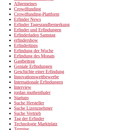
Allgemeines
Crowdfunding
Crowdfunding-Plattform
Erfinder News
Erfinder Tagesrandbemerkung
Erfinder und Erfindungen
Erfinderladen Samstag
erfindershow
Erfindertipps
Erfindung der Woche
Erfindung des Monats
Gastbeitrag
Geniale Erfindungen
Geschichte einer Erfindung
Innovationswettbewerbe
Internationale Erfindungen
Interview
jordan muthenthaler
Startups
Suche Hersteller
Suche Lizenznehmer
Suche Vertrieb
Tag der Erfinder
Technologie Marktplatz
Termine