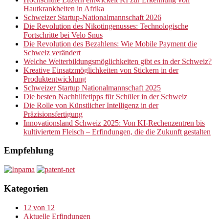
Hautkrankheiten in Afrika
Schweizer Startup-Nationalmannschaft 2026
Die Revolution des Nikotingenusses: Technologische
Fortschritte bei Velo Snus
Die Revolution des Bezahlens: Wie Mobile Payment die
Schweiz verändert
Welche Weiterbildungsmöglichkeiten gibt es in der Schweiz?
Kreative Einsatzmöglichkeiten von Stickern in der
Produktentwicklung
Schweizer Startup Nationalmannschaft 2025
Die besten Nachhilfetipps für Schüler in der Schweiz
Die Rolle von Künstlicher Intelligenz in der
Präzisionsfertigung
Innovationsland Schweiz 2025: Von KI-Rechenzentren bis
kultiviertem Fleisch – Erfindungen, die die Zukunft gestalten
Empfehlung
Kategorien
12 von 12
Aktuelle Erfindungen