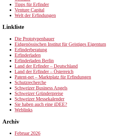
Tipps für Erfinder
Venture Capital
Welt der Erfindungen
Linkliste
Die Prototypenbauer
Eidgenössischen Institut für Geistiges Eigentum
Erfinderberatung
Erfinderladen
Erfinderladen Berlin
Land der Erfinder – Deutschland
Land der Erfinder – Österreich
Patent-net – Marktplatz für Erfindungen
Schutzrecherche
Schweizer Business Angels
Schweizer Gründerpreise
Schweizer Messekalender
Sie haben auch eine iDEE?
Weblinks
Archiv
Februar 2026