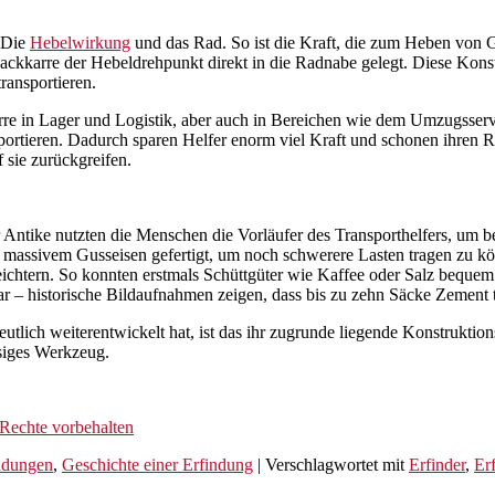
 Die
Hebelwirkung
und das Rad. So ist die Kraft, die zum Heben von
kkarre der Hebeldrehpunkt direkt in die Radnabe gelegt. Diese Konst
transportieren.
karre in Lager und Logistik, aber auch in Bereichen wie dem Umzugsserv
ortieren. Dadurch sparen Helfer enorm viel Kraft und schonen ihren Rü
 sie zurückgreifen.
r Antike nutzten die Menschen die Vorläufer des Transporthelfers, um
aus massivem Gusseisen gefertigt, um noch schwerere Lasten tragen z
leichtern. So konnten erstmals Schüttgüter wie Kaffee oder Salz beque
r – historische Bildaufnahmen zeigen, dass bis zu zehn Säcke Zement 
utlich weiterentwickelt hat, ist das ihr zugrunde liegende Konstruktio
ssiges Werkzeug.
Rechte vorbehalten
ndungen
,
Geschichte einer Erfindung
|
Verschlagwortet mit
Erfinder
,
Er