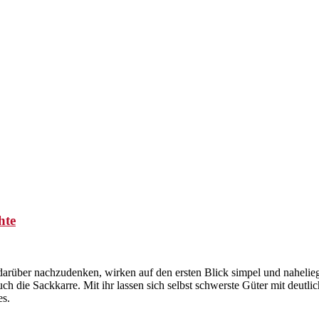
zer Magazin für Innovationen
hte
arüber nachzudenken, wirken auf den ersten Blick simpel und nahelieg
 auch die Sackkarre. Mit ihr lassen sich selbst schwerste Güter mit de
es.