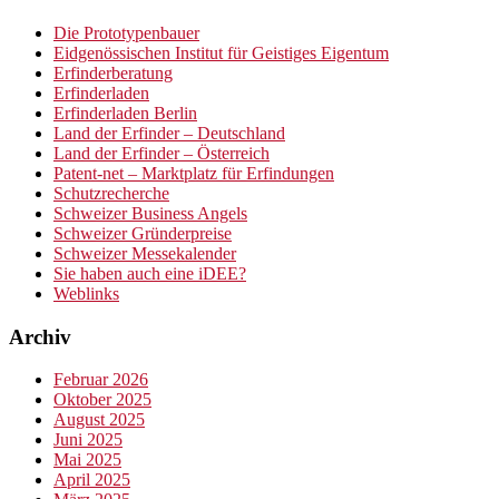
Die Prototypenbauer
Eidgenössischen Institut für Geistiges Eigentum
Erfinderberatung
Erfinderladen
Erfinderladen Berlin
Land der Erfinder – Deutschland
Land der Erfinder – Österreich
Patent-net – Marktplatz für Erfindungen
Schutzrecherche
Schweizer Business Angels
Schweizer Gründerpreise
Schweizer Messekalender
Sie haben auch eine iDEE?
Weblinks
Archiv
Februar 2026
Oktober 2025
August 2025
Juni 2025
Mai 2025
April 2025