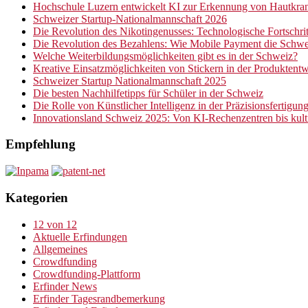
Hochschule Luzern entwickelt KI zur Erkennung von Hautkran
Schweizer Startup-Nationalmannschaft 2026
Die Revolution des Nikotingenusses: Technologische Fortschrit
Die Revolution des Bezahlens: Wie Mobile Payment die Schwe
Welche Weiterbildungsmöglichkeiten gibt es in der Schweiz?
Kreative Einsatzmöglichkeiten von Stickern in der Produktent
Schweizer Startup Nationalmannschaft 2025
Die besten Nachhilfetipps für Schüler in der Schweiz
Die Rolle von Künstlicher Intelligenz in der Präzisionsfertigun
Innovationsland Schweiz 2025: Von KI-Rechenzentren bis kultiv
Empfehlung
Kategorien
12 von 12
Aktuelle Erfindungen
Allgemeines
Crowdfunding
Crowdfunding-Plattform
Erfinder News
Erfinder Tagesrandbemerkung