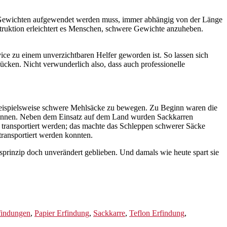
 Gewichten aufgewendet werden muss, immer abhängig von der Länge
ruktion erleichtert es Menschen, schwere Gewichte anzuheben.
ice zu einem unverzichtbaren Helfer geworden ist. So lassen sich
cken. Nicht verwunderlich also, dass auch professionelle
 beispielsweise schwere Mehlsäcke zu bewegen. Zu Beginn waren die
u können. Neben dem Einsatz auf dem Land wurden Sackkarren
m transportiert werden; das machte das Schleppen schwerer Säcke
transportiert werden konnten.
nsprinzip doch unverändert geblieben. Und damals wie heute spart sie
findungen
,
Papier Erfindung
,
Sackkarre
,
Teflon Erfindung
,