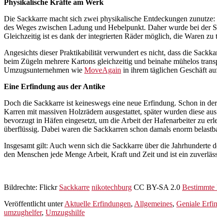
Physikalische Kräfte am Werk
Die Sackkarre macht sich zwei physikalische Entdeckungen zunutze:
des Weges zwischen Ladung und Hebelpunkt. Daher wurde bei der Sac
Gleichzeitig ist es dank der integrierten Räder möglich, die Waren zu 
Angesichts dieser Praktikabilität verwundert es nicht, dass die Sack
beim Zügeln mehrere Kartons gleichzeitig und beinahe mühelos transp
Umzugsunternehmen wie
MoveAgain
in ihrem täglichen Geschäft auf
Eine Erfindung aus der Antike
Doch die Sackkarre ist keineswegs eine neue Erfindung. Schon in de
Karren mit massiven Holzrädern ausgestattet, später wurden diese 
bevorzugt in Häfen eingesetzt, um die Arbeit der Hafenarbeiter zu er
überflüssig. Dabei waren die Sackkarren schon damals enorm belastba
Insgesamt gilt: Auch wenn sich die Sackkarre über die Jahrhunderte de
den Menschen jede Menge Arbeit, Kraft und Zeit und ist ein zuverlä
Bildrechte: Flickr
Sackkarre
nikotechburg
CC BY-SA 2.0
Bestimmte 
Veröffentlicht unter
Aktuelle Erfindungen
,
Allgemeines
,
Geniale Erfi
umzughelfer
,
Umzugshilfe