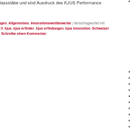
 Massstäbe und sind Ausdruck des KJUS Performance
ngen
,
Allgemeines
,
Innovationswettbewerbe
|
Verschlagwortet mit
13
,
kjus
,
kjus erfinder
,
kjus erfindungen
,
kjus innovation
,
Schweizer
|
Schreibe einen Kommentar