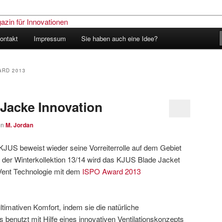
ontakt
Impressum
Sie haben auch eine Idee?
nder – Das Schweizer Magazin
nen
ARD 2013
Jacke Innovation
on
M. Jordan
US beweist wieder seine Vorreiterrolle auf dem Gebiet
s der Winterkollektion 13/14 wird das KJUS Blade Jacket
n Vent Technologie mit dem
ISPO Award 2013
timativen Komfort, indem sie die natürliche
benutzt mit Hilfe eines innovativen Ventilationskonzepts