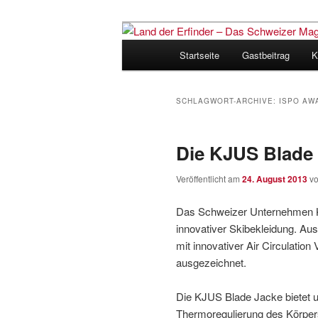
Zum
Zum
Inhalt
sekundären
Hauptmenü
Startseite
Gastbeitrag
K
wechseln
Inhalt
Land der Erfi
wechseln
für Innovatio
SCHLAGWORT-ARCHIVE:
ISPO AW
Die KJUS Blade 
Veröffentlicht am
24. August 2013
v
Das Schweizer Unternehmen KJ
innovativer Skibekleidung. Au
mit innovativer Air Circulatio
ausgezeichnet.
Die KJUS Blade Jacke bietet ul
Thermoregulierung des Körpers 