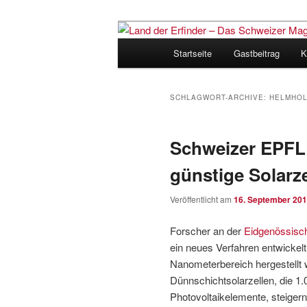
Zum
Zum
Inhalt
sekundären
Hauptmenü
Startseite
Gastbeitrag
K
wechseln
Inhalt
Land der Erfi
wechseln
für Innovatio
SCHLAGWORT-ARCHIVE:
HELMHOL
Schweizer EPFL 
günstige Solarze
Veröffentlicht am
16. September 20
Forscher an der
Eidgenössisc
ein neues Verfahren entwickelt
Nanometerbereich hergestellt w
Dünnschichtsolarzellen, die 1
Photovoltaikelemente, steigern.