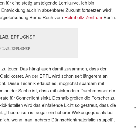
 für eine stetig ansteigende Lernkurve. Ich bin
e Entwicklung auch in absehbarer Zukunft fortsetzen wird“,
nergieforschung Bernd Rech vom
Helmholtz Zentrum
Berlin.
V-LAB, EPFL/SNSF
 zu teuer. Das hängt auch damit zusammen, dass der
l Geld kostet. An der EPFL wird schon seit längerem an
cht. Diese Technik erlaubt es, möglichst sparsam mit
n an der Sache ist, dass mit sinkendem Durchmesser der
rate für Sonnenlicht sinkt. Deshalb greifen die Forscher zu
xidkristallen wird das einfallende Licht so gestreut, dass die
t. „Theoretisch ist sogar ein höherer Wirkungsgrad als bei
lich, wenn man mehrere Dünnschichtmaterialien stapelt“,