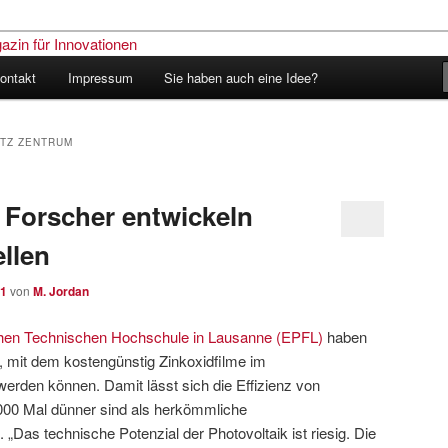
ontakt
Impressum
Sie haben auch eine Idee?
nder – Das Schweizer Magazin
nen
TZ ZENTRUM
Forscher entwickeln
llen
11
von
M. Jordan
hen Technischen Hochschule in Lausanne (EPFL)
haben
, mit dem kostengünstig Zinkoxidfilme im
erden können. Damit lässt sich die Effizienz von
.000 Mal dünner sind als herkömmliche
 „Das technische Potenzial der Photovoltaik ist riesig. Die