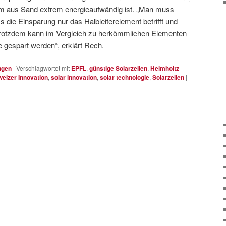
zium aus Sand extrem energieaufwändig ist. „Man muss
s die Einsparung nur das Halbleiterelement betrifft und
Trotzdem kann im Vergleich zu herkömmlichen Elementen
e gespart werden“, erklärt Rech.
ngen
|
Verschlagwortet mit
EPFL
,
günstige Solarzellen
,
Helmholtz
eizer Innovation
,
solar innovation
,
solar technologie
,
Solarzellen
|