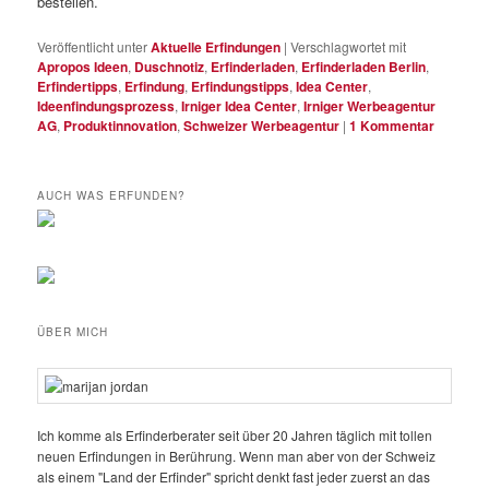
bestellen.
Veröffentlicht unter
Aktuelle Erfindungen
|
Verschlagwortet mit
Apropos Ideen
,
Duschnotiz
,
Erfinderladen
,
Erfinderladen Berlin
,
Erfindertipps
,
Erfindung
,
Erfindungstipps
,
Idea Center
,
Ideenfindungsprozess
,
Irniger Idea Center
,
Irniger Werbeagentur
AG
,
Produktinnovation
,
Schweizer Werbeagentur
|
1
Kommentar
AUCH WAS ERFUNDEN?
ÜBER MICH
Ich komme als Erfinderberater seit über 20 Jahren täglich mit tollen
neuen Erfindungen in Berührung. Wenn man aber von der Schweiz
als einem "Land der Erfinder" spricht denkt fast jeder zuerst an das