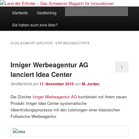
Zum
Zum
Inhalt
sekundären
Hauptmenü
Such
Startseite
Gastbeitrag
Kontakt
Impressum
wechseln
Inhalt
wechseln
Land der Erfinder – Das Schweizer
Sie haben auch eine Idee?
Magazin für Innovationen
SCHLAGWORT-ARCHIVE:
ERFINDUNGSTIPPS
Irniger Werbeagentur AG
1
lanciert Idea Center
Veröffentlicht am
11. November 2010
von
M. Jordan
Die Zürcher
Irniger Werbeagentur AG
kombiniert mit ihrem neuen
Produkt Irniger Idea Center systematische
Ideenfindungsprozesse mit den Leistungen einer klassischen
Fullservice Werbeagentur.