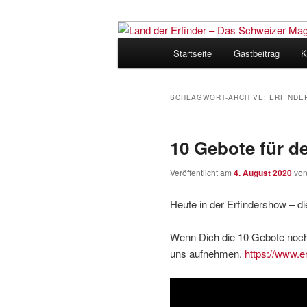
Zum
Zum
Inhalt
sekundären
Hauptmenü
Startseite
Gastbeitrag
K
wechseln
Inhalt
Land der Erfi
wechseln
für Innovatio
SCHLAGWORT-ARCHIVE:
ERFINDE
10 Gebote für de
Veröffentlicht am
4. August 2020
vo
Heute in der Erfindershow – di
Wenn Dich die 10 Gebote noch 
uns aufnehmen.
https://www.e