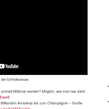
 der Erfindershow:
 schnell Millionär werden? Möglich, wie man hier sieht
CtEww8
 Millionärin Amerikas bis zum Champagner – Große
utu.be/XjvMYAveYig