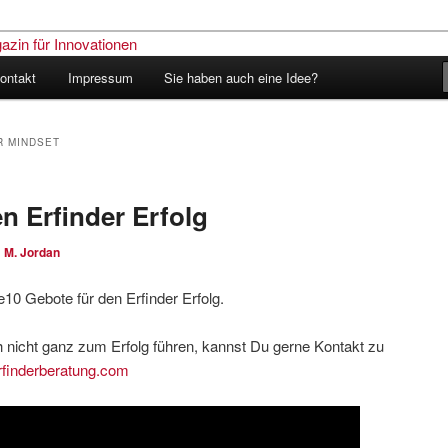
ontakt
Impressum
Sie haben auch eine Idee?
nder – Das Schweizer Magazin
nen
R MINDSET
n Erfinder Erfolg
n
M. Jordan
e10 Gebote für den Erfinder Erfolg.
nicht ganz zum Erfolg führen, kannst Du gerne Kontakt zu
rfinderberatung.com