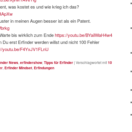
tent, was kostet es und wie krieg ich das?
4HApXw
er in meinen Augen besser ist als ein Patent.
Wbrkg
Warte bis wirklich zum Ende
https://youtu.be/BYailWaH4w4
 Du erst Erfinder werden willst und nicht 100 Fehler
://youtu.be/F4YxJV1FLnU
inder News
,
erfindershow
,
Tipps für Erfinder
|
Verschlagwortet mit
10
er
,
Erfinder Mindset
,
Erfindungen