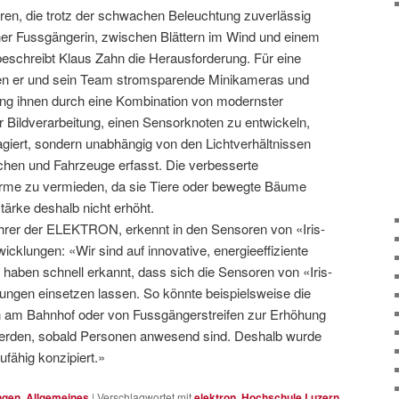
en, die trotz der schwachen Beleuchtung zuverlässig
er Fussgängerin, zwischen Blättern im Wind und einem
eschreibt Klaus Zahn die Herausforderung. Für eine
en er und sein Team stromsparende Minikameras und
ang ihnen durch eine Kombination von modernster
er Bildverarbeitung, einen Sensorknoten zu entwickeln,
agiert, sondern unabhängig von den Lichtverhältnissen
chen und Fahrzeuge erfasst. Die verbesserte
larme zu vermieden, da sie Tiere oder bewegte Bäume
ärke deshalb nicht erhöht.
rer der ELEKTRON, erkennt in den Sensoren von «Iris-
icklungen: «Wir sind auf innovative, energieeffiziente
d haben schnell erkannt, dass sich die Sensoren von «Iris-
ngen einsetzen lassen. So könnte beispielsweise die
 am Bahnhof oder von Fussgängerstreifen zur Erhöhung
erden, sobald Personen anwesend sind. Deshalb wurde
fähig konzipiert.»
ngen
,
Allgemeines
|
Verschlagwortet mit
elektron
,
Hochschule Luzern
,