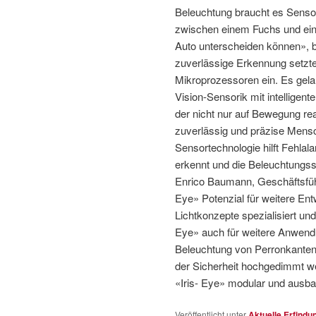
Beleuchtung braucht es Sensor
zwischen einem Fuchs und ein
Auto unterscheiden können», b
zuverlässige Erkennung setzt
Mikroprozessoren ein. Es gel
Vision-Sensorik mit intelligent
der nicht nur auf Bewegung re
zuverlässig und präzise Mens
Sensortechnologie hilft Fehla
erkennt und die Beleuchtungsst
Enrico Baumann, Geschäftsfüh
Eye» Potenzial für weitere Entw
Lichtkonzepte spezialisiert un
Eye» auch für weitere Anwendu
Beleuchtung von Perronkanten
der Sicherheit hochgedimmt w
«Iris- Eye» modular und ausbau
Veröffentlicht unter
Aktuelle Erfindu