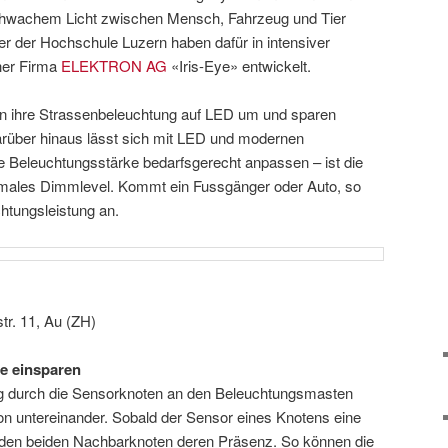
schwachem Licht zwischen Mensch, Fahrzeug und Tier
r der Hochschule Luzern haben dafür in intensiver
her Firma
ELEKTRON AG
«Iris-Eye» entwickelt.
n ihre Strassenbeleuchtung auf LED um und sparen
rüber hinaus lässt sich mit LED und modernen
Beleuchtungsstärke bedarfsgerecht anpassen – ist die
inimales Dimmlevel. Kommt ein Fussgänger oder Auto, so
chtungsleistung an.
tr. 11, Au (ZH)
ie einsparen
ng durch die Sensorknoten an den Beleuchtungsmasten
n untereinander. Sobald der Sensor eines Knotens eine
er den beiden Nachbarknoten deren Präsenz. So können die