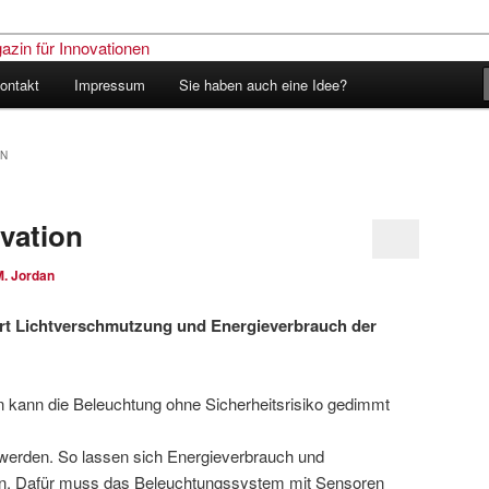
ontakt
Impressum
Sie haben auch eine Idee?
nder – Das Schweizer Magazin
nen
ON
ovation
M. Jordan
iert Lichtverschmutzung und Energieverbrauch der
 kann die Beleuchtung ohne Sicherheitsrisiko gedimmt
 werden. So lassen sich Energieverbrauch und
en. Dafür muss das Beleuchtungssystem mit Sensoren