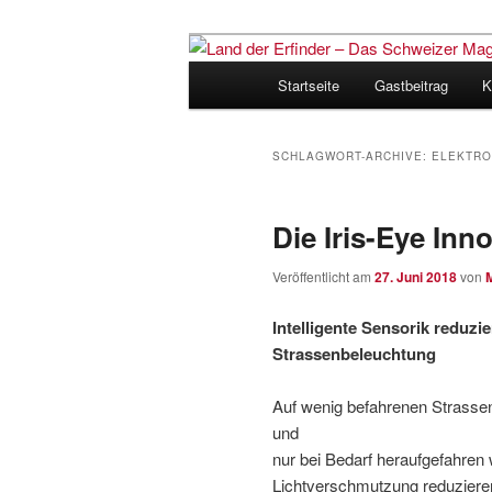
Zum
Zum
Inhalt
sekundären
Hauptmenü
Startseite
Gastbeitrag
K
wechseln
Inhalt
Land der Erfi
wechseln
für Innovatio
SCHLAGWORT-ARCHIVE:
ELEKTR
Die Iris-Eye Inn
Veröffentlicht am
27. Juni 2018
von
Intelligente Sensorik reduz
Strassenbeleuchtung
Auf wenig befahrenen Strassen
und
nur bei Bedarf heraufgefahren
Lichtverschmutzung reduzier