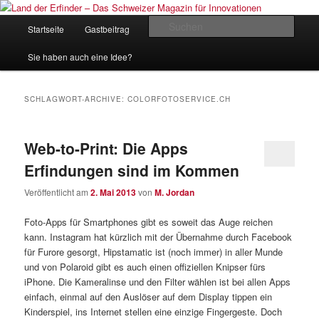
Zum
Zum
Inhalt
sekundären
Hauptmenü
Such
Startseite
Gastbeitrag
Kontakt
Impressum
wechseln
Inhalt
wechseln
Land der Erfinder – Das Schweizer
Sie haben auch eine Idee?
Magazin für Innovationen
SCHLAGWORT-ARCHIVE:
COLORFOTOSERVICE.CH
Web-to-Print: Die Apps
Erfindungen sind im Kommen
Veröffentlicht am
2. Mai 2013
von
M. Jordan
Foto-Apps für Smartphones gibt es soweit das Auge reichen
kann. Instagram hat kürzlich mit der Übernahme durch Facebook
für Furore gesorgt, Hipstamatic ist (noch immer) in aller Munde
und von Polaroid gibt es auch einen offiziellen Knipser fürs
iPhone. Die Kameralinse und den Filter wählen ist bei allen Apps
einfach, einmal auf den Auslöser auf dem Display tippen ein
Kinderspiel, ins Internet stellen eine einzige Fingergeste. Doch