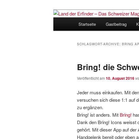
Zum
Zum
Inhalt
sekundären
Hauptmenü
Startseite
Gastbeitrag
K
wechseln
Inhalt
Land der Erfi
wechseln
für Innovatio
SCHLAGWORT-ARCHIVE:
BRING A
Bring! die Schw
Veröffentlicht am
10. August 2016
v
Jeder muss einkaufen. Mit den
versuchen sich diese 1:1 auf 
zu ergänzen.
Bring! ist anders. Mit
Bring!
has
Dank den Bring! Icons weisst 
gehört. Mit dieser App auf de
Handgelenk bereit oder eben 