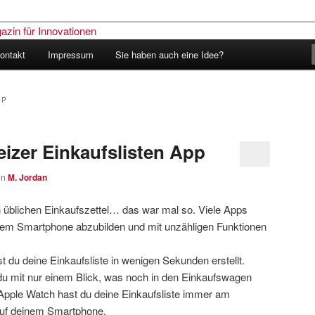
ontakt
Impressum
Sie haben auch eine Idee?
nder – Das Schweizer Magazin
nen
PP
eizer Einkaufslisten App
on
M. Jordan
 üblichen Einkaufszettel… das war mal so. Viele Apps
dem Smartphone abzubilden und mit unzähligen Funktionen
t du deine Einkaufsliste in wenigen Sekunden erstellt.
du mit nur einem Blick, was noch in den Einkaufswagen
r Apple Watch hast du deine Einkaufsliste immer am
auf deinem Smartphone.