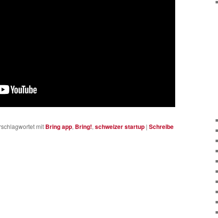
rschlagwortet mit
Bring app
,
Bring!
,
schweizer startup
|
Schreibe